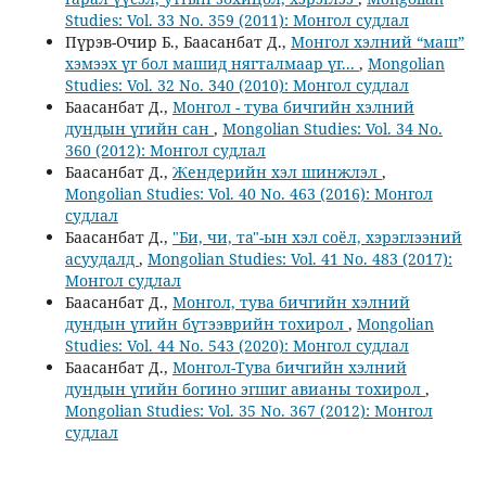
Studies: Vol. 33 No. 359 (2011): Монгол судлал
Пүрэв-Очир Б., Баасанбат Д.,
Монгол хэлний “маш”
хэмээх үг бол машид нягталмаар үг...
,
Mongolian
Studies: Vol. 32 No. 340 (2010): Монгол судлал
Баасанбат Д.,
Монгол - тува бичгийн хэлний
дундын үгийн сан
,
Mongolian Studies: Vol. 34 No.
360 (2012): Монгол судлал
Баасанбат Д.,
Жендерийн хэл шинжлэл
,
Mongolian Studies: Vol. 40 No. 463 (2016): Монгол
судлал
Баасанбат Д.,
"Би, чи, та"-ын хэл соёл, хэрэглээний
асуудалд
,
Mongolian Studies: Vol. 41 No. 483 (2017):
Монгол судлал
Баасанбат Д.,
Монгол, тува бичгийн хэлний
дундын үгийн бүтээврийн тохирол
,
Mongolian
Studies: Vol. 44 No. 543 (2020): Монгол судлал
Баасанбат Д.,
Монгол-Тува бичгийн хэлний
дундын үгийн богино эгшиг авианы тохирол
,
Mongolian Studies: Vol. 35 No. 367 (2012): Монгол
судлал