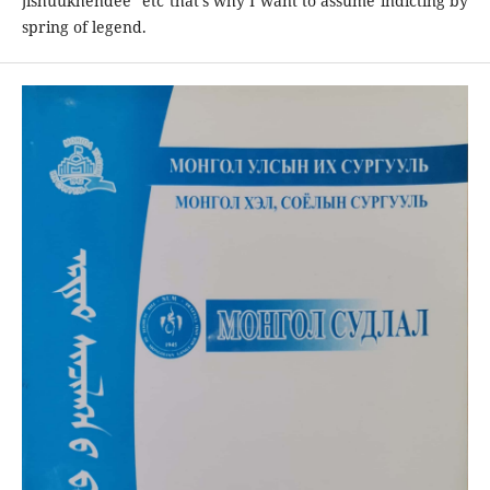
jishuukhendee” etc that’s why I want to assume indicting by
spring of legend.