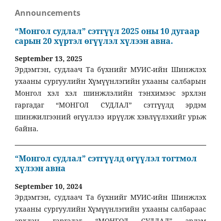
Announcements
“Монгол судлал” сэтгүүл 2025 оны 10 дугаар
сарын 20 хүртэл өгүүлэл хүлээн авна.
September 13, 2025
Эрдэмтэн, судлаач Та бүхнийг МУИС-ийн Шинжлэх
ухааны сургуулийн Хүмүүнлэгийн ухааны салбарын
Монгол хэл хэл шинжлэлийн тэнхимээс эрхлэн
гаргадаг “МОНГОЛ СУДЛАЛ” сэтгүүлд эрдэм
шинжилгээний өгүүллээ ирүүлж хэвлүүлэхийг урьж
байна.
“Монгол судлал” сэтгүүлд өгүүлэл тогтмол
хүлээн авна
September 10, 2024
Эрдэмтэн, судлаач Та бүхнийг МУИС-ийн Шинжлэх
ухааны сургуулийн Хүмүүнлэгийн ухааны салбараас
эрхлэн гаргадаг “МОНГОЛ СУДЛАЛ” эрдэм