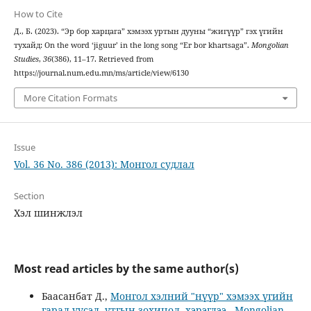
How to Cite
Д., Б. (2023). “Эр бор харцага” хэмээх уртын дууны “жигүүр” гэх үгийн
тухайд: On the word ‘jiguur’ in the long song “Er bor khartsaga”.
Mongolian
Studies
,
36
(386), 11–17. Retrieved from
https://journal.num.edu.mn/ms/article/view/6130
More Citation Formats
Issue
Vol. 36 No. 386 (2013): Монгол судлал
Section
Хэл шинжлэл
Most read articles by the same author(s)
Баасанбат Д.,
Монгол хэлний "нүүр" хэмээх үгийн
гарал үүсэл, утгын зохицол, хэрэглээ
,
Mongolian