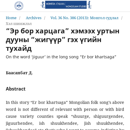
Home
/
Archives
/
Vol. 36 No. 386 (2013): Монгол судлал
/
Хэл шинжлэл
“Эр бор харцага” хэмээх уртын
дууны “жигүүр” гэх үгийн
тухайд
On the word ‘jiguur’ in the long song “Er bor khartsaga”
Баасанбат Д.
Abstract
In this story “Er bor khartsaga” Mongolian folk song’s above
word is not different of relevant with person or with bird
cause variety counties speak “shuurge, shiguurgendee,
jiguurhendee, ish shuukhendee, jish shuukhendee,