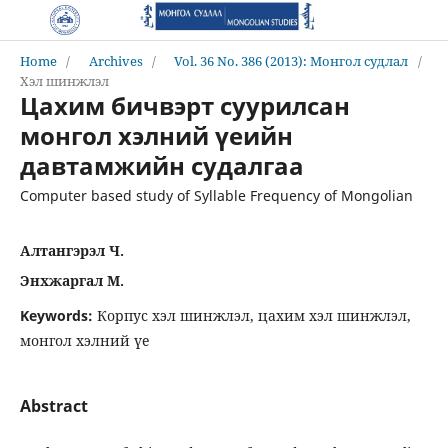
Home
/
Archives
/
Vol. 36 No. 386 (2013): Монгол судлал
/
Хэл шинжлэл
Цахим бичвэрт суурилсан
монгол хэлний үеийн
давтамжийн судалгаа
Computer based study of Syllable Frequency of Mongolian
Алтангэрэл Ч.
Энхжаргал М.
Keywords:
Корпус хэл шинжлэл, цахим хэл шинжлэл,
монгол хэлний үе
Abstract