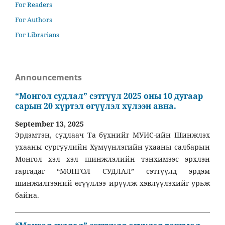
For Readers
For Authors
For Librarians
Announcements
“Монгол судлал” сэтгүүл 2025 оны 10 дугаар
сарын 20 хүртэл өгүүлэл хүлээн авна.
September 13, 2025
Эрдэмтэн, судлаач Та бүхнийг МУИС-ийн Шинжлэх
ухааны сургуулийн Хүмүүнлэгийн ухааны салбарын
Монгол хэл хэл шинжлэлийн тэнхимээс эрхлэн
гаргадаг “МОНГОЛ СУДЛАЛ” сэтгүүлд эрдэм
шинжилгээний өгүүллээ ирүүлж хэвлүүлэхийг урьж
байна.