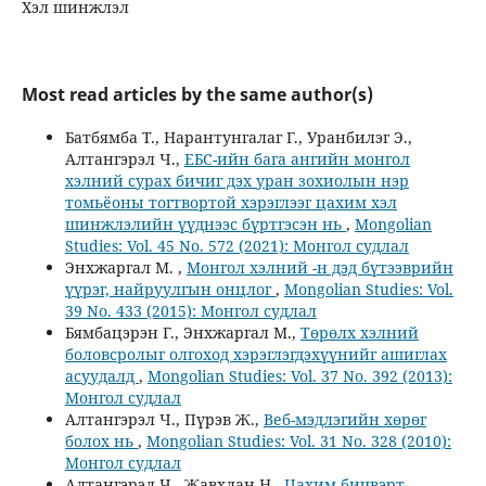
Хэл шинжлэл
Most read articles by the same author(s)
Батбямба Т., Нарантунгалаг Г., Уранбилэг Э.,
Алтангэрэл Ч.,
ЕБС-ийн бага ангийн монгол
хэлний сурах бичиг дэх уран зохиолын нэр
томьёоны тогтвортой хэрэглээг цахим хэл
шинжлэлийн үүднээс бүртгэсэн нь
,
Mongolian
Studies: Vol. 45 No. 572 (2021): Монгол судлал
Энхжаргал М. ,
Монгол хэлний -н дэд бүтээврийн
үүрэг, найруулгын онцлог
,
Mongolian Studies: Vol.
39 No. 433 (2015): Монгол судлал
Бямбацэрэн Г., Энхжаргал М.,
Төрөлх хэлний
боловсролыг олгоход хэрэглэгдэхүүнийг ашиглах
асуудалд
,
Mongolian Studies: Vol. 37 No. 392 (2013):
Монгол судлал
Алтангэрэл Ч., Пүрэв Ж.,
Веб-мэдлэгийн хөрөг
болох нь
,
Mongolian Studies: Vol. 31 No. 328 (2010):
Монгол судлал
Алтангэрэл Ч., Жавхлан Н.,
Цахим бичвэрт