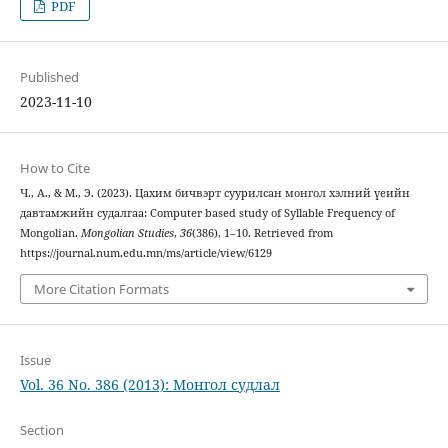
PDF
Published
2023-11-10
How to Cite
Ч., А., & М., Э. (2023). Цахим бичвэрт суурилсан монгол хэлний үеийн
давтамжийн судалгаа: Computer based study of Syllable Frequency of
Mongolian.
Mongolian Studies
,
36
(386), 1–10. Retrieved from
https://journal.num.edu.mn/ms/article/view/6129
More Citation Formats
Issue
Vol. 36 No. 386 (2013): Монгол судлал
Section