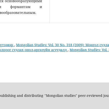
тся основообразующими
ым формантам и
вообразовательным.
бүтээвэр
,
Mongolian Studies: Vol. 30 No. 318 (2009): Монгол судл
олцоог судлах онол-аргазүйн асуудалд
,
Mongolian Studies: Vol.
ublishing and distributing "Mongolian studies" peer-reviewed jour