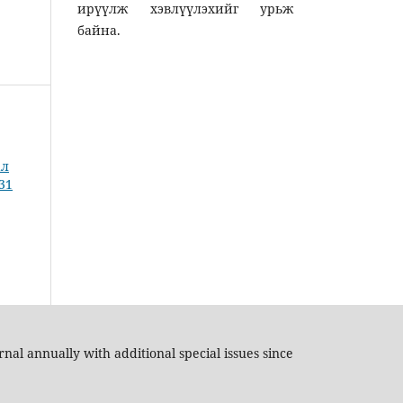
ирүүлж хэвлүүлэхийг урьж
байна.
ал
 31
nal annually with additional special issues since