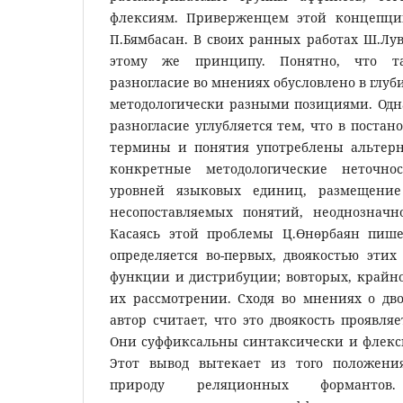
флексиям. Приверженцем этой концепции
П.Бямбасан. В своих ранных работах Ш.Лу
этому же принципу. Понятно, что т
разногласие во мнениях обусловлено в глуби
методологически разными позициями. Одна
разногласие углубляется тем, что в постан
термины и понятия употреблены альтерн
конкретные методологические неточно
уровней языковых единиц, размещение
несопоставляемых понятий, неоднозначн
Касаясь этой проблемы Ц.Өнөрбаян пише
определяется во-первых, двоякостью этих
функции и дистрибуции; вовторых, крайно
их рассмотрении. Сходя во мнениях о дво
автор считает, что это двоякость проявляе
Они суффиксальны синтаксически и флек
Этот вывод вытекает из того положения
природу реляционных формантов