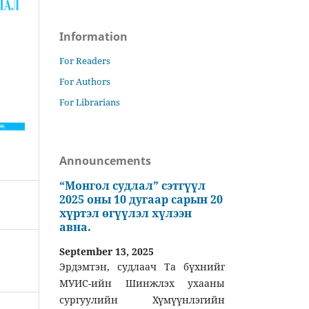
Information
For Readers
For Authors
For Librarians
Announcements
“Монгол судлал” сэтгүүл
2025 оны 10 дугаар сарын 20
хүртэл өгүүлэл хүлээн
авна.
September 13, 2025
Эрдэмтэн, судлаач Та бүхнийг
МУИС-ийн Шинжлэх ухааны
сургуулийн Хүмүүнлэгийн