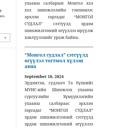
ухааны салбарын Монгол хэл
хэл шинжлэлийн тэнхимээс
эр
xes.
эрхлэн гаргадаг “МОНГОЛ
СУДЛАЛ” сэтгүүлд эрдэм
шинжилгээний өгүүллээ ирүүлж
хэвлүүлэхийг урьж байна.
“Монгол судлал” сэтгүүлд
өгүүлэл тогтмол хүлээн
авна
September 10, 2024
Эрдэмтэн, судлаач Та бүхнийг
МУИС-ийн Шинжлэх ухааны
сургуулийн Хүмүүнлэгийн
ухааны салбараас эрхлэн
гаргадаг “МОНГОЛ СУДЛАЛ”
эрдэм шинжилгээний сэтгүүлд
эрдэм шинжилгээний өгүүллээ