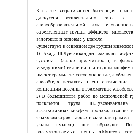
В статье затрагивается бытующая в мон
дискуссия относительно того, к 
словообразовательной или словоизме
определенные группы аффиксов: множеств
залоговые и видовые у глагола.
Существует в основном две группы мнений п
1) Акад. Ш.Лувсанвандан разделяя афф
суффиксы (знаки предметности) и флек
между ними) включил эти группы морфем в
имеют грамматическое значение, а образу
способную вступать в синтактические 
концепции посеяны в грамматике А.Бобров
2) В большинстве работ по монгольской г
появления труда Ш.Лувсанвандана
аффиксальных морфем производится по т
языковом строе – лексическое или граммати
узком смысле) они образуют. По
рассматриваемые группы аффиксов, есте