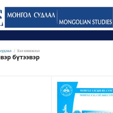
л судлал
/
Хэл шинжлэл
эвэр бүтээвэр