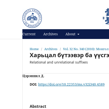
Register
Login
Current
Archives
About
Home
/
Archives
/
Vol. 32 No. 340 (2010): Монго
Харьцал бүтээвэр ба үүсг
Relational and unrelational suffixes
Цэрэнпил Д.
DOI:
https://doi.org/10.22353/ms.v32i340.4589
Abstract