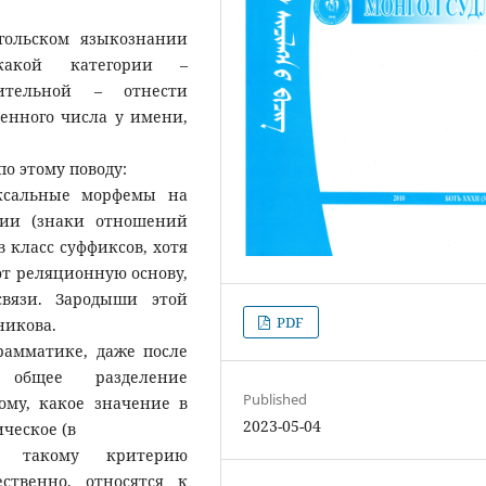
гольском языкознании
какой категории –
нительной – отнести
енного числа у имени,
о этому поводу:
иксальные морфемы на
сии (знаки отношений
 класс суффиксов, хотя
ют реляционную основу,
связи. Зародыши этой
PDF
никова.
рамматике, даже после
 общее разделение
Published
ому, какое значение в
2023-05-04
ческое (в
 такому критерию
ственно, относятся к