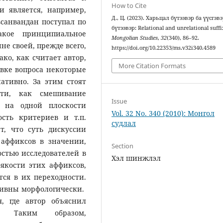
How to Cite
 является, например,
Д., Ц. (2023). Харьцал бүтээвэр ба үүсгэв
всанвандан поступал по
бүтээвэр: Relational and unrelational suffi
акое принципиальное
Mongolian Studies
,
32
(340), 86–92.
не своей, прежде всего,
https://doi.org/10.22353/ms.v32i340.4589
ко, как считает автор,
More Citation Formats
овке вопроса некоторые
ативно. За этим стоят
сти, как смешивание
Issue
 на одной плоскости
Vol. 32 No. 340 (2010): Монгол
ость критериев и т.п.
судлал
т, что суть дискуссии
 аффиксов в значении,
Section
стью исследователей в
Хэл шинжлэл
якости этих аффиксов,
тся в их переходности.
сивны морфологически.
, где автор объяснил
. Таким образом,