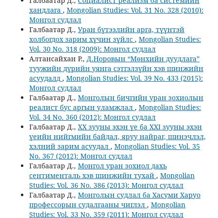
Галбаатар Д.,
Социалист реализм ба системийн
хандлага
,
Mongolian Studies: Vol. 31 No. 328 (2010):
Монгол судлал
Галбаатар Д.,
Уран бүтээлийн арга, түүнтэй
холбогдох зарим хүчин зүйлс
,
Mongolian Studies:
Vol. 30 No. 318 (2009): Монгол судлал
Алтансайхан Р.,
Д.Норовын “Мөнхийн дуудлага”
туужийн дүрийн уянга сэтгэлзүйн хэв шинжийн
асуудалд
,
Mongolian Studies: Vol. 39 No. 433 (2015):
Монгол судлал
Галбаатар Д.,
Монголын бичгийн уран зохиолын
реалист бус аргын уламжлал
,
Mongolian Studies:
Vol. 34 No. 360 (2012): Монгол судлал
Галбаатар Д.,
XX зууны эхэн үе ба XXI зууны эхэн
үеийн нийгмийн байдал, яруу найраг, шинэчлэл,
хэлний зарим асуудал
,
Mongolian Studies: Vol. 35
No. 367 (2012): Монгол судлал
Галбаатар Д.,
Монгол уран зохиол дахь
сентименталь хэв шинжийн тухай
,
Mongolian
Studies: Vol. 36 No. 386 (2013): Монгол судлал
Галбаатар Д.,
Монголын судлал ба Хасуми Харуо
профессорын судалгааны чиглэл
,
Mongolian
Studies: Vol. 33 No. 359 (2011): Монгол судлал