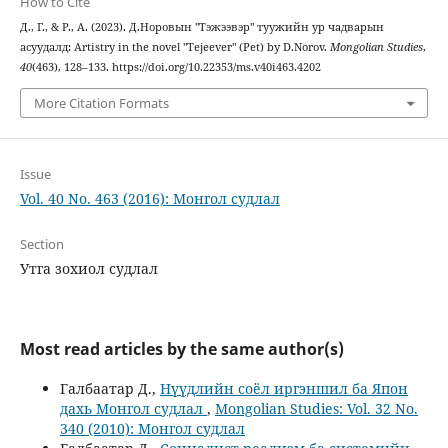
How to Cite
Д., Г., & Р., А. (2023). Д.Норовын "Тэжээвэр" туужийн ур чадварын
асуудалд: Artistry in the novel "Tejeever" (Pet) by D.Norov.
Mongolian Studies
,
40
(463), 128–133. https://doi.org/10.22353/ms.v40i463.4202
More Citation Formats
Issue
Vol. 40 No. 463 (2016): Монгол судлал
Section
Утга зохиол судлал
Most read articles by the same author(s)
Галбаатар Д.,
Нүүдлийн соёл иргэншил ба Япон
дахь Монгол судлал
,
Mongolian Studies: Vol. 32 No.
340 (2010): Монгол судлал