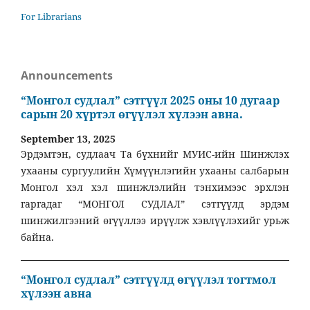
For Librarians
Announcements
“Монгол судлал” сэтгүүл 2025 оны 10 дугаар
сарын 20 хүртэл өгүүлэл хүлээн авна.
September 13, 2025
Эрдэмтэн, судлаач Та бүхнийг МУИС-ийн Шинжлэх
ухааны сургуулийн Хүмүүнлэгийн ухааны салбарын
Монгол хэл хэл шинжлэлийн тэнхимээс эрхлэн
гаргадаг “МОНГОЛ СУДЛАЛ” сэтгүүлд эрдэм
шинжилгээний өгүүллээ ирүүлж хэвлүүлэхийг урьж
байна.
“Монгол судлал” сэтгүүлд өгүүлэл тогтмол
хүлээн авна