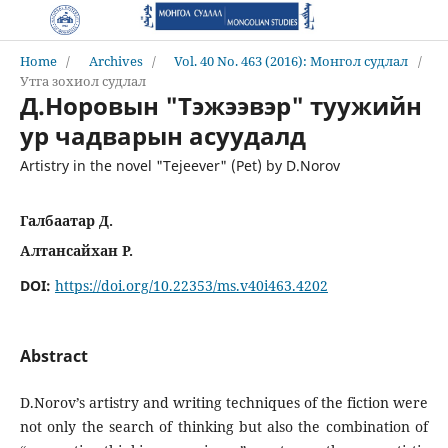
Home
/
Archives
/
Vol. 40 No. 463 (2016): Монгол судлал
/
Утга зохиол судлал
Д.Норовын "Тэжээвэр" туужийн
ур чадварын асуудалд
Artistry in the novel "Tejeever" (Pet) by D.Norov
Галбаатар Д.
Алтансайхан Р.
DOI:
https://doi.org/10.22353/ms.v40i463.4202
Abstract
D.Norov’s artistry and writing techniques of the fiction were
not only the search of thinking but also the combination of