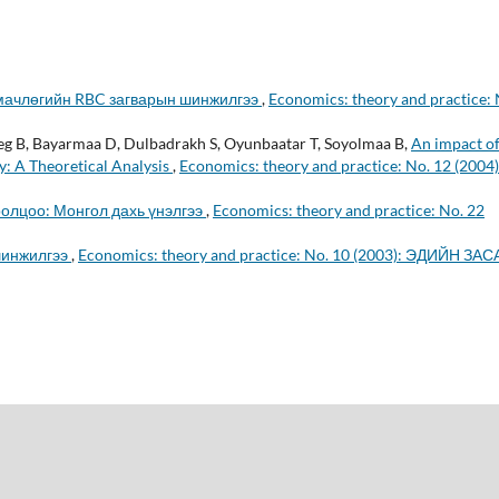
 мачлөгийн RBC загварын шинжилгээ
,
Economics: theory and practice: 
eg B, Bayarmaa D, Dulbadrakh S, Oyunbaatar T, Soyolmaa B,
An impact o
: A Theoretical Analysis
,
Economics: theory and practice: No. 12 (2004)
ролцоо: Монгол дахь үнэлгээ
,
Economics: theory and practice: No. 22
шинжилгээ
,
Economics: theory and practice: No. 10 (2003): ЭДИЙН ЗАС