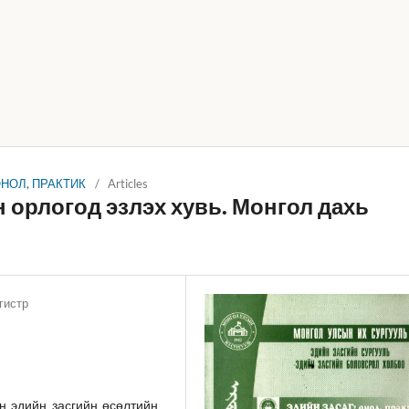
 ОНОЛ, ПРАКТИК
/
Articles
орлогод эзлэх хувь. Монгол дахь
гистр
н эдийн засгийн өсөлтийн