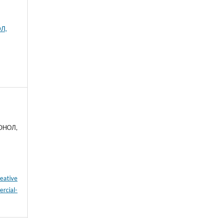
Л,
 ОНОЛ,
eative
cial-