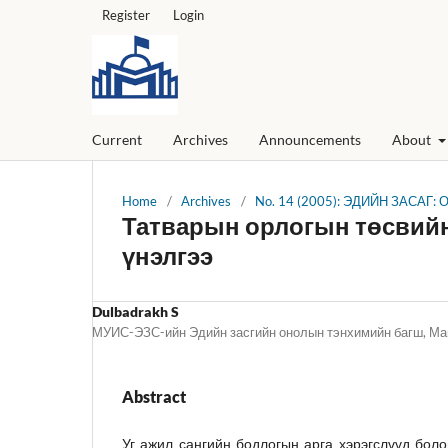
Register
Login
Current
Archives
Announcements
About
Home
/
Archives
/
No. 14 (2005): ЭДИЙН ЗАСАГ:
Татварын орлогын төсвийн 
үнэлгээ
Dulbadrakh S
МУИС-ЭЗС-ийн Эдийн засгийн онолын тэнхимийн багш, Ма
Abstract
Уг ажил сангийн бодлогын арга хэрэгслүүд боло