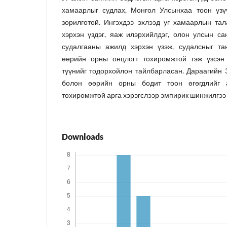
хамаарлыг судлах, Монгол Улсынхаа тоон үзү
зорилготой. Ингэхдээ эхлээд уг хамаарлын та
хэрхэн үздэг, яаж илэрхийлдэг, олон улсын са
судалгааны ажилд хэрхэн үзэж, судалсныг та
өөрийн орны онцлогт тохиромжтой гэж үзсэн
түүнийг тодорхойлон тайлбарласан. Дараагийн 3
болон өөрийн орны бодит тоон өгөгдлийг 
тохиромжтой арга хэрэгслээр эмпирик шинжилгээ 
Downloads