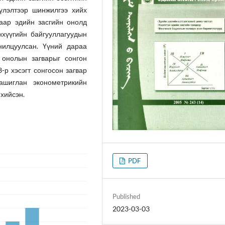
үлэлтээр шинжилгээ хийх
лаар эдийн засгийн онолд
нхүүгийн байгууллагуудын
нилцуулсан. Үүний дараа
 онолын загварыг сонгон
-р хэсэгт сонгосон загвар
ашиглан эконометрикийн
хийсэн.
PDF
Published
2023-03-03