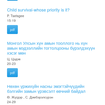
Child survival-whose priority is it?
P. Tsetsgee
15-19
pdf
Монгол Улсын хүн амын тооллого нь хүн
амын мэдээллийн тогтолцооны бүрэлдэхүүн
хэсэг мөн
Ц. Цэдэв
20-23
pdf
Нөхөн үржихүйн насны эмэгтэйчүүдийн
бэлгийн замын үрэвсэлт өвчний байдал
Ө. Жүгдэр , С. Дэмбэрэлсүрэн
24-29