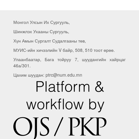
Монгол Улсын Их Сургууль,
Шинжлэх Ухааны Сургууль,
Хүн Амын Сургалт Судалгааны төв,
МУИС-ийн хичээлийн V байр, 508, 510 тоот өрөө.
Улаанбаатар, Бага тойруу 7, шуудангийн хайрцаг
46а/301.
Цахим шуудан: ptrc@num.edu.mn