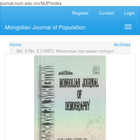
journal.num.edu.mn/MJP/index
Main
Register
Contact
Login
Navigation
Main
Mongolian Journal of Population
Toggl
Content
naviga
Sidebar
Home
Archives
Vol. 3 No. 2 (1997): Монголын хүн амын сэтгүүл