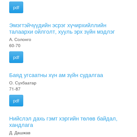
pdf
Эмэгтэйчүүдийн эсрэг хүчирхийллийн
талаархи ойлголт, хууль эрх зүйн мэдлэг
А. Солонго
60-70
pdf
Баяд угсаатны хүн ам зүйн судалгаа
О. Сүхбаатар
71-87
pdf
Нийслэл дахь гэмт хэргийн төлөв байдал,
хандлага
Д. Дашжав