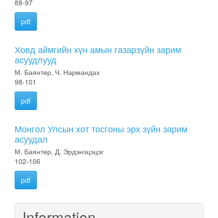
88-97
pdf
Ховд аймгийн хүн амын газарзүйн зарим
асуудлууд
М. Баянтөр, Ч. Нармандах
98-101
pdf
Монгол Улсын хот тосгоны эрх зүйн зарим
асуудал
М. Баянтөр, Д. Эрдэнэцэцэг
102-106
pdf
Information