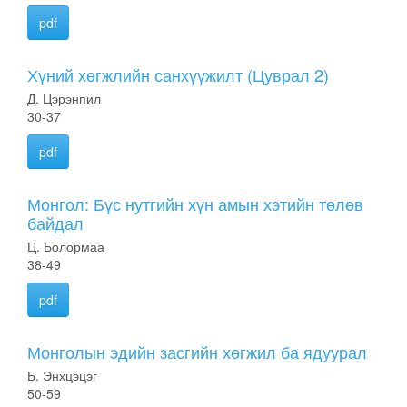
pdf
Хүний хөгжлийн санхүүжилт (Цуврал 2)
Д. Цэрэнпил
30-37
pdf
Монгол: Бүс нутгийн хүн амын хэтийн төлөв
байдал
Ц. Болормаа
38-49
pdf
Монголын эдийн засгийн хөгжил ба ядуурал
Б. Энхцэцэг
50-59