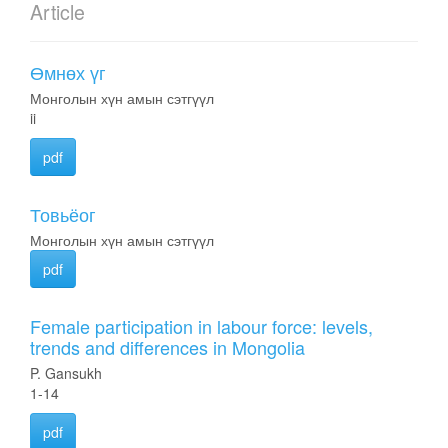
Article
Өмнөх үг
Монголын хүн амын сэтгүүл
ii
pdf
Товьёог
Монголын хүн амын сэтгүүл
pdf
Female participation in labour force: levels,
trends and differences in Mongolia
P. Gansukh
1-14
pdf