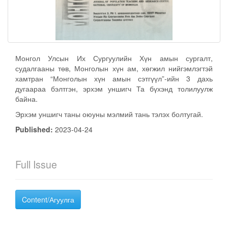
Монгол Улсын Их Сургуулийн Хүн амын сургалт,
судалгааны төв, Монголын хүн ам, хөгжил нийгэмлэгтэй
хамтран “Монголын хүн амын сэтгүүл”-ийн 3 дахь
дугаараа бэлтгэн, эрхэм уншигч Та бүхэнд толилуулж
байна.
Эрхэм уншигч таны оюуны мэлмий тань тэлэх болтугай.
Published:
2023-04-24
Full Issue
Content/Агуулга