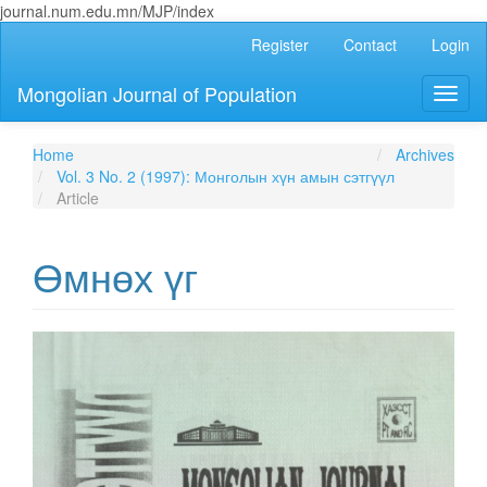
journal.num.edu.mn/MJP/index
Main
Register
Contact
Login
Navigation
Main
Mongolian Journal of Population
Toggl
Content
naviga
Sidebar
Home
Archives
Vol. 3 No. 2 (1997): Монголын хүн амын сэтгүүл
Article
Өмнөх үг
Article
Sidebar