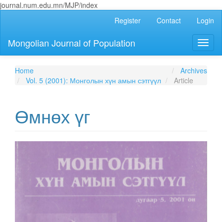
journal.num.edu.mn/MJP/index
Main
Register
Contact
Login
Navigation
Main
Mongolian Journal of Population
Toggl
Content
naviga
Sidebar
Home
Archives
Vol. 5 (2001): Монголын хүн амын сэтгүүл
Article
Өмнөх үг
Article
Sidebar