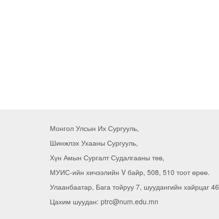
Монгол Улсын Их Сургууль,
Шинжлэх Ухааны Сургууль,
Хүн Амын Сургалт Судалгааны төв,
МУИС-ийн хичээлийн V байр, 508, 510 тоот өрөө.
Улаанбаатар, Бага тойруу 7, шуудангийн хайрцаг 46
Цахим шуудан: ptrc@num.edu.mn