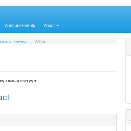
Announcements
About
н амын сэтгүүл
Article
хүн амын сэтгүүл
e
act
nt
e
ls