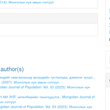
(2014): Монголын хүн амын сэтгүүл
M
a
 author(s)
S
эндийг хамгаалахад эрчүүдийн туслалцаа, дэмжлэг чухал
,
. 1 (2007): Монголын хүн амын сэтгүүл
lian Journal of Population: Vol. 33 (2023): Монголын хүн
Н АМ ЗҮЙ” хөтөлбөрийн танилцуулга
,
Mongolian Journal of
ын сэтгүүл
olian Journal of Population: Vol. 33 (2023): Монголын хүн