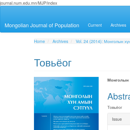
journal.num.edu.mn/MJP/index
Main
Navigation
Main
Mongolian Journal of Population
Current
Archives
Content
Sidebar
Home
Archives
Vol. 24 (2014): Монголын хү
Товьёог
Article
Main
Монголын 
Sidebar
Articl
Abstr
Conte
Товьёог
Articl
Issue
Detai