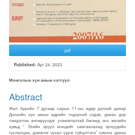
pdf
Published:
Apr 24, 2023
Main
Монголын хүн амын сэтгүүл
Article
Abstract
Content
Жил бүрийн 7 дугаар сарын 11-ны өдөр дэлхий даяар
Дэлхийн хүн амын өдрийн тодорхой сэдэв, уриан дор
тэмдэглэн өнгөрүүлдэг уламжлалтай бөгөөд энэ жилийн
хувьд “ Эхийн эрүүл мэндийг хамгаалахад эрчүүдийн
туслалцаа, дэмжлэг чухал үүрэг гүйцэтгэнэ” хэмээх уриан