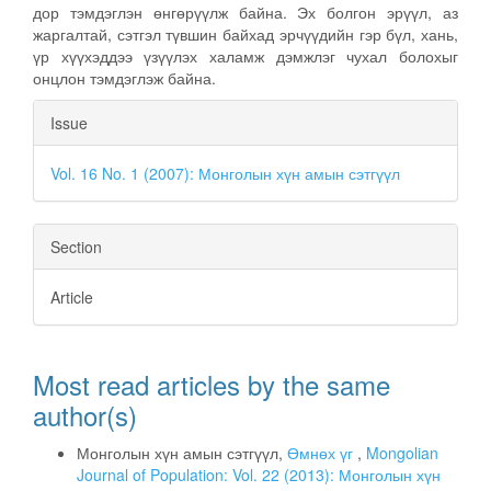
дор тэмдэглэн өнгөрүүлж байна. Эх болгон эрүүл, аз
жаргалтай, сэтгэл түвшин байхад эрчүүдийн гэр бүл, хань,
үр хүүхэддээ үзүүлэх халамж дэмжлэг чухал болохыг
онцлон тэмдэглэж байна.
Article
Issue
Details
Vol. 16 No. 1 (2007): Монголын хүн амын сэтгүүл
Section
Article
Most read articles by the same
author(s)
Монголын хүн амын сэтгүүл,
Өмнөх үг
,
Mongolian
Journal of Population: Vol. 22 (2013): Монголын хүн