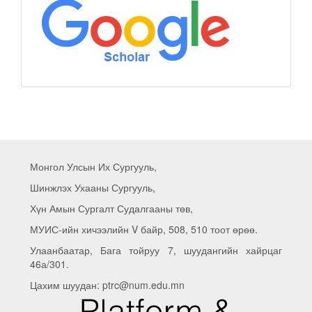
Монгол Улсын Их Сургууль,
Шинжлэх Ухааны Сургууль,
Хүн Амын Сургалт Судалгааны төв,
МУИС-ийн хичээлийн V байр, 508, 510 тоот өрөө.
Улаанбаатар, Бага тойруу 7, шуудангийн хайрцаг
46а/301.
Цахим шуудан: ptrc@num.edu.mn