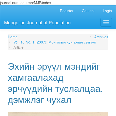
journal.num.edu.mn/MJP/index
Main
Register
Contact
Login
Navigation
Main
Mongolian Journal of Population
Toggl
Content
naviga
Sidebar
Home
Archives
Vol. 16 No. 1 (2007): Монголын хүн амын сэтгүүл
Article
Эхийн эрүүл мэндийг
хамгаалахад
эрчүүдийн туслалцаа,
дэмжлэг чухал