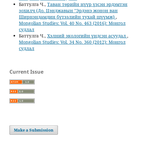
Баттулга Ч.,
Таван төрийн нүүр үзсэн эрдэмтэн
зохилч (До. Цэнджавын "Эрдэнэ жонон ван
Ширнэндамдин бүтээлийн тухай шүүмж)
,
Mongolian Studies: Vol. 40 No. 463 (2016): Монгол
судлал
Баттулга Ч.,
Хэлний экологийн үндсэн асуудал
,
Mongolian Studies: Vol. 34 No. 360 (2012): Монгол
судлал
Current Issue
Make a Submission