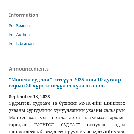
Information
For Readers
For Authors
For Librarians
Announcements
“Монгол судлал” сэтгүүл 2025 оны 10 дугаар
сарын 20 хүртэл өгүүлэл хүлээн авна.
September 13, 2025
Эрдэмтэн, судлаач Та бүхнийг МУИС-ийн Шинжлэх
ухааны сургуулийн Хүмүүнлэгийн ухааны салбарын
Монгол хэл хэл шинжлэлийн тэнхимээс эрхлэн
гаргадаг “МОНГОЛ СУДЛАЛ” сэтгүүлд эрдэм
шинжилгээний өгүүллээ ирүүлж хэвлүүлэхийг урьж