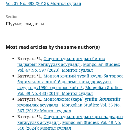
Vol. 37 No. 392 (2013): Монгол судлал
Section
Шүүмж, тэмдэглэл
Most read articles by the same author(s)
Баттулга Ч.,
Оюутан суралцагчдын бичих
чадварыг хөгжүүлэх асуудалд
,
Mongolian Studies:
Vol. 47 No. 597 (2023): Монгол судлал
Баттулга Ч.,
Монгол хэлний тухай хууль ба төрөөс
баримтлах хэлний бодлогыг төгөлдөржүүлэх
асуудалд /1990-ээд оноос хойш/
,
Mongolian Studies:
Vol. 39 No. 433 (2015): Монгол судлал
Баттулга Ч.,
Монголжсон (харь) үгийн бичлэгийг
журамлах асуудалд
,
Mongolian Studies: Vol. 35 No.
367 (2012): Монгол судлал
Баттулга Ч.,
Оюутан суралцагчдын ярих чадварыг
хөгжүүлэх асуудалд
,
Mongolian Studies: Vol. 48 No.
610 (2024): Монгол судлал