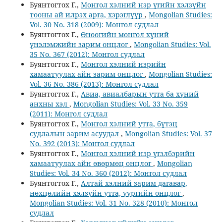
Буянтогтох Г.,
Монгол хэлний нэр үгийн хэлзүйн
тооны ай илрэх арга, хэрэглүүр
,
Mongolian Studies:
Vol. 30 No. 318 (2009): Монгол судлал
Буянтогтох Г.,
Өнөөгийн монгол хүний
үнэлэмжийн зарим онцлог
,
Mongolian Studies: Vol.
35 No. 367 (2012): Монгол судлал
Буянтогтох Г.,
Монгол хэлний нэрийн
хамаатуулах айн зарим онцлог
,
Mongolian Studies:
Vol. 36 No. 386 (2013): Монгол судлал
Буянтогтох Г.,
Авиа, авиалбарын утга ба хүний
анхны хэл
,
Mongolian Studies: Vol. 33 No. 359
(2011): Монгол судлал
Буянтогтох Г.,
Монгол хэлний утга, бүтэц
судлалын зарим асуудал
,
Mongolian Studies: Vol. 37
No. 392 (2013): Монгол судлал
Буянтогтох Г.,
Монгол хэлний нэр үгэлбэрийн
хамаатуулах айн өвөрмөц онцлог
,
Mongolian
Studies: Vol. 34 No. 360 (2012): Монгол судлал
Буянтогтох Г.,
Алтай хэлний зарим дагавар,
нөхцөлийн хэлзүйн утга, үүргийн онцлог
,
Mongolian Studies: Vol. 31 No. 328 (2010): Монгол
судлал