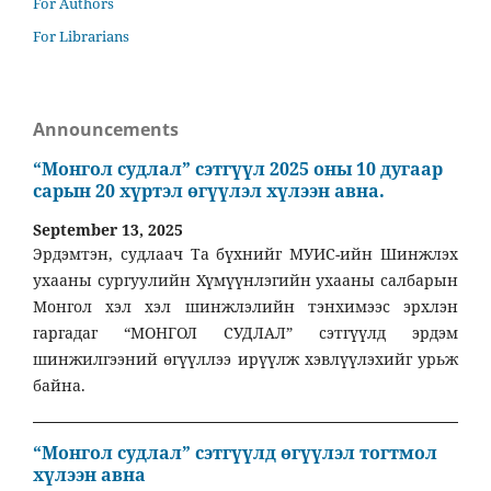
For Authors
For Librarians
Announcements
“Монгол судлал” сэтгүүл 2025 оны 10 дугаар
сарын 20 хүртэл өгүүлэл хүлээн авна.
September 13, 2025
Эрдэмтэн, судлаач Та бүхнийг МУИС-ийн Шинжлэх
ухааны сургуулийн Хүмүүнлэгийн ухааны салбарын
Монгол хэл хэл шинжлэлийн тэнхимээс эрхлэн
гаргадаг “МОНГОЛ СУДЛАЛ” сэтгүүлд эрдэм
шинжилгээний өгүүллээ ирүүлж хэвлүүлэхийг урьж
байна.
“Монгол судлал” сэтгүүлд өгүүлэл тогтмол
хүлээн авна