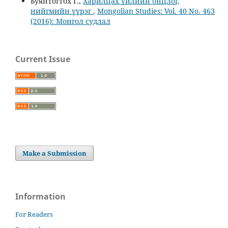
Буянтогтох Г.,
Харилцах үйлийн онцлог,
нийгмийн үүрэг
,
Mongolian Studies: Vol. 40 No. 463
(2016): Монгол судлал
Current Issue
Make a Submission
Information
For Readers