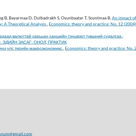
eg B, Bayarmaa D, Dulbadrakh S, Oyunbaatar T, Soyolmaa B,
An impact o
: A Theoretical Analysis
,
Economics: theory and practice: No. 12 (2004)
гадаад валюттай харьцах ханшийн тэнцвэрт түвшний судалгаа
,
009): ЭДИЙН ЗАСАГ: ОНОЛ, ПРАКТИК
нэ улс төрийн макроэкономикс
,
Economics: theory and practice: No. 
snum@gmail.com