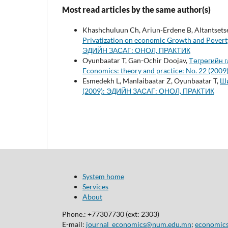
Most read articles by the same author(s)
Khashchuluun Ch, Ariun-Erdene B, Altantsets
Privatization on economic Growth and Poverty
ЭДИЙН ЗАСАГ: ОНОЛ, ПРАКТИК
Oyunbaatar T, Gan-Ochir Doojav,
Төгрөгийн 
Economics: theory and practice: No. 22 (2
Esmedekh L, Manlaibaatar Z, Oyunbaatar T,
Ши
(2009): ЭДИЙН ЗАСАГ: ОНОЛ, ПРАКТИК
System home
Services
About
Phone.: +77307730 (ext: 2303)
E-mail:
journal_economics@num.edu.mn
;
economic