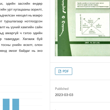
ах, эдийн засгийн өндөр
гийн урт хугацааны зорилт,
рьдчилсан нөхцөл нь макро
нт туршлагаар нотлогдсон
өлт нь үүний хамгийн сайн
ьд амаргүй ч гэлээ эдийн
р тавигддаг. Хөгжиж буй
 тосны үнийн өсөлт, олон
өөнд эмзэг байдаг нь энэ
PDF
Published
2023-03-03