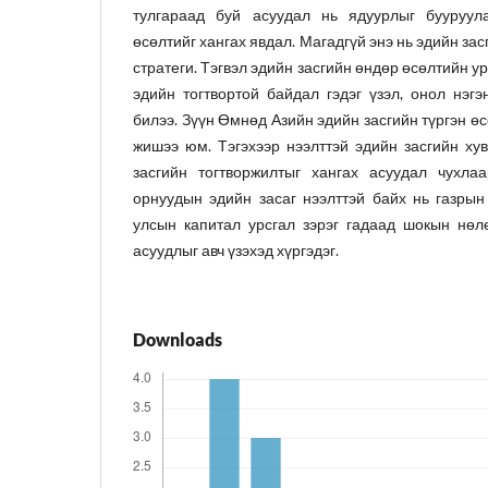
тулгараад буй асуудал нь ядуурлыг бууруул
өсөлтийг хангах явдал. Магадгүй энэ нь эдийн зас
стратеги. Тэгвэл эдийн засгийн өндөр өсөлтийн у
эдийн тогтвортой байдал гэдэг үзэл, онол нэгэ
билээ. Зүүн Өмнөд Азийн эдийн засгийн түргэн өс
жишээ юм. Тэгэхээр нээлттэй эдийн засгийн хув
засгийн тогтворжилтыг хангах асуудал чухлаа
орнуудын эдийн засаг нээлттэй байх нь газрын
улсын капитал урсгал зэрэг гадаад шокын нөл
асуудлыг авч үзэхэд хүргэдэг.
Downloads