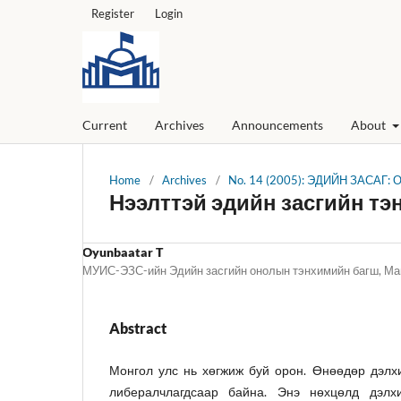
Register
Login
Current
Archives
Announcements
About
Home
/
Archives
/
No. 14 (2005): ЭДИЙН ЗАСАГ:
Нээлттэй эдийн засгийн тэ
Oyunbaatar T
МУИС-ЭЗС-ийн Эдийн засгийн онолын тэнхимийн багш, Ма
Abstract
Монгол улс нь хөгжиж буй орон. Өнөөдөр дэлх
либералчлагдсаар байна. Энэ нөхцөлд дэл