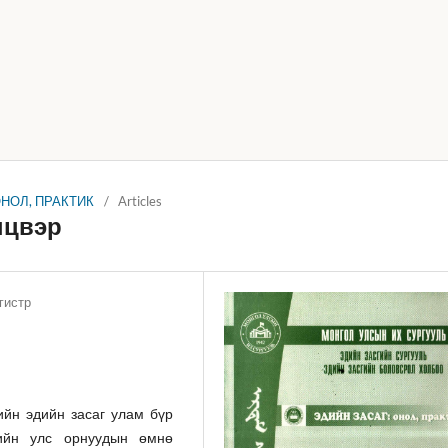
 ОНОЛ, ПРАКТИК
/
Articles
нцвэр
гистр
ийн эдийн засаг улам бүр
хийн улс орнуудын өмнө