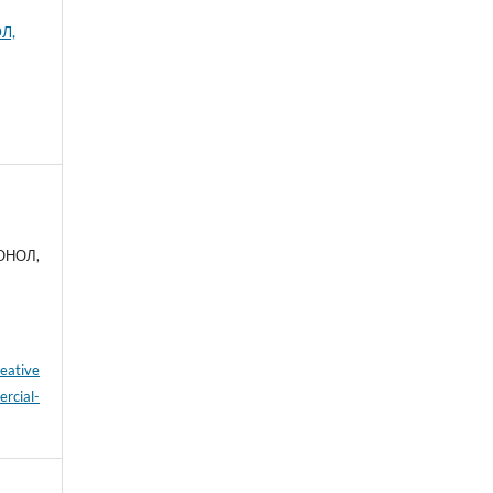
Л,
 ОНОЛ,
eative
cial-