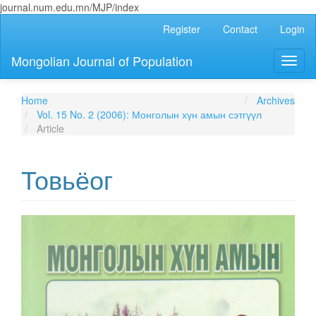
journal.num.edu.mn/MJP/index
Main
Register
Contact
Login
Navigation
Main
Mongolian Journal of Population
Toggl
Content
naviga
Sidebar
Home
Archives
Vol. 15 No. 2 (2006): Монголын хүн амын сэтгүүл
Article
Товьёог
Article
Sidebar