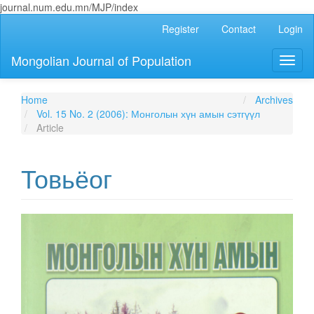
journal.num.edu.mn/MJP/index
Main
Register
Contact
Login
Navigation
Main
Mongolian Journal of Population
Toggl
Content
naviga
Sidebar
Home
Archives
Vol. 15 No. 2 (2006): Монголын хүн амын сэтгүүл
Article
Товьёог
Article
Sidebar