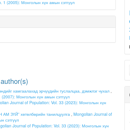
o. 1 (2005): Монголын хүн амын сэтгүүл
M
a
 author(s)
S
эндийг хамгаалахад эрчүүдийн туслалцаа, дэмжлэг чухал
,
. 1 (2007): Монголын хүн амын сэтгүүл
lian Journal of Population: Vol. 33 (2023): Монголын хүн
Н АМ ЗҮЙ” хөтөлбөрийн танилцуулга
,
Mongolian Journal of
ын сэтгүүл
olian Journal of Population: Vol. 33 (2023): Монголын хүн