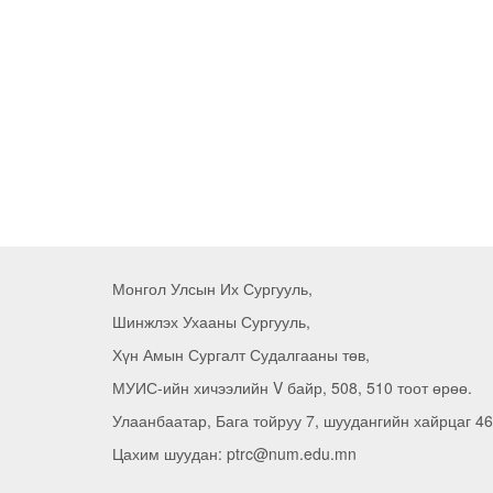
Монгол Улсын Их Сургууль,
Шинжлэх Ухааны Сургууль,
Хүн Амын Сургалт Судалгааны төв,
МУИС-ийн хичээлийн V байр, 508, 510 тоот өрөө.
Улаанбаатар, Бага тойруу 7, шуудангийн хайрцаг 46
Цахим шуудан: ptrc@num.edu.mn