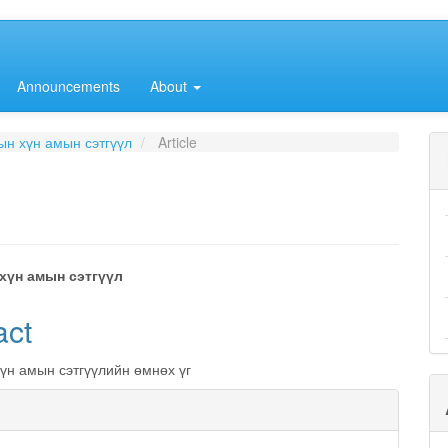
Announcements
About
лын хүн амын сэтгүүл
Article
хүн амын сэтгүүл
e
act
nt
үн амын сэтгүүлийн өмнөх үг
e
ls