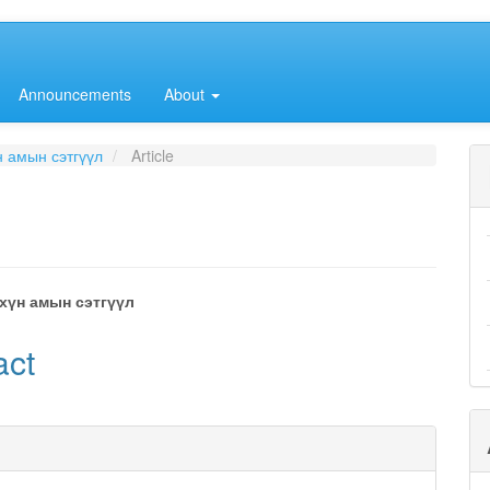
Announcements
About
н амын сэтгүүл
Article
хүн амын сэтгүүл
e
act
nt
e
ls