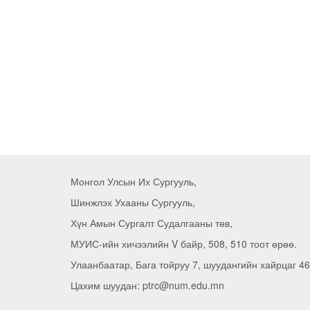
Монгол Улсын Их Сургууль,
Шинжлэх Ухааны Сургууль,
Хүн Амын Сургалт Судалгааны төв,
МУИС-ийн хичээлийн V байр, 508, 510 тоот өрөө.
Улаанбаатар, Бага тойруу 7, шуудангийн хайрцаг 46
Цахим шуудан: ptrc@num.edu.mn