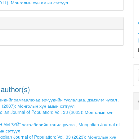
(2011): Монголын хүн амын сэтгүүл
M
a
 author(s)
S
эндийг хамгаалахад эрчүүдийн туслалцаа, дэмжлэг чухал
,
. 1 (2007): Монголын хүн амын сэтгүүл
lian Journal of Population: Vol. 33 (2023): Монголын хүн
Н АМ ЗҮЙ” хөтөлбөрийн танилцуулга
,
Mongolian Journal of
ын сэтгүүл
olian Journal of Population: Vol. 33 (2023): Монголын хүн