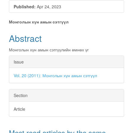
Published:
Apr 24, 2023
Main
Монголын хүн амын сэтгүүл
Article
Abstract
Content
Монголын хүн амын сэтгүүлийн өмнөх үг
Article
Issue
Details
Vol. 20 (2011): Монголын хүн амын сэтгүүл
Section
Article
Most read articles by the same