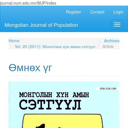
journal.num.edu.mn/MJP/index
Main
Register
Contact
Login
Navigation
Main
Mongolian Journal of Population
Toggl
Content
naviga
Sidebar
Home
Archives
Vol. 20 (2011): Монголын хүн амын сэтгүүл
Article
Өмнөх үг
Article
Sidebar