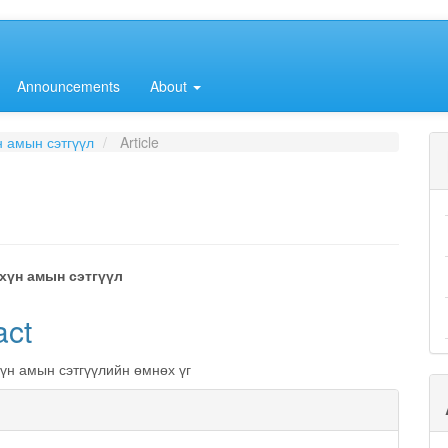
Announcements
About
н амын сэтгүүл
Article
хүн амын сэтгүүл
e
act
nt
үн амын сэтгүүлийн өмнөх үг
e
ls