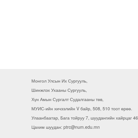
Монгол Улсын Их Сургууль,
Шинжлэх Ухааны Сургууль,
Хүн Амын Сургалт Судалгааны төв,
МУИС-ийн хичээлийн V байр, 508, 510 тоот өрөө.
Улаанбаатар, Бага тойруу 7, шуудангийн хайрцаг 46
Цахим шуудан: ptrc@num.edu.mn