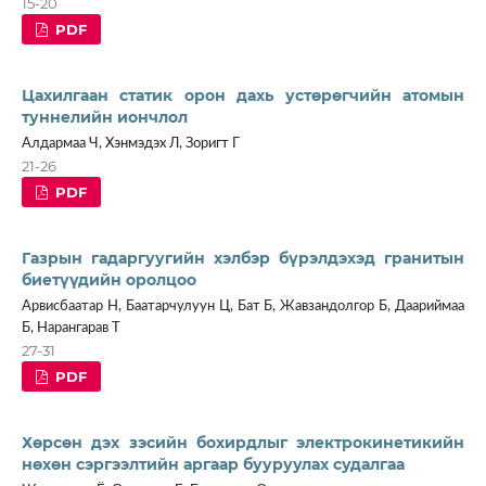
15-20
PDF
Цахилгаан статик орон дахь устөрөгчийн атомын
туннелийн иончлол
Алдармаа Ч, Хэнмэдэх Л, Зоригт Г
21-26
PDF
Газрын гадаргуугийн хэлбэр бүрэлдэхэд гранитын
биетүүдийн оролцоо
Арвисбаатар Н, Баатарчулуун Ц, Бат Б, Жавзандолгор Б, Даариймаа
Б, Нарангарав Т
27-31
PDF
Хөрсөн дэх зэсийн бохирдлыг электрокинетикийн
нөхөн сэргээлтийн аргаар бууруулах судалгаа