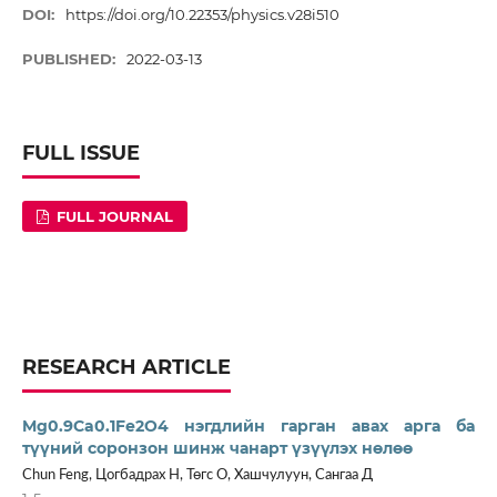
DOI:
https://doi.org/10.22353/physics.v28i510
PUBLISHED:
2022-03-13
FULL ISSUE
FULL JOURNAL
RESEARCH ARTICLE
Mg0.9Ca0.1Fe2O4 нэгдлийн гарган авах арга ба
түүний соронзон шинж чанарт үзүүлэх нөлөө
Chun Feng, Цогбадрах Н, Төгс О, Хашчулуун, Сангаа Д