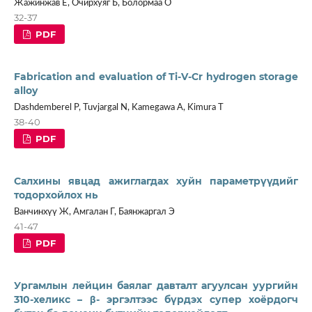
Жажинжав Ё, Очирхуяг Б, Болормаа О
32-37
PDF
Fabrication and evaluation of Ti-V-Cr hydrogen storage
alloy
Dashdemberel P, Tuvjargal N, Kamegawa A, Kimura T
38-40
PDF
Салхины явцад ажиглагдах хуйн параметрүүдийг
тодорхойлох нь
Ванчинхүү Ж, Амгалан Г, Баянжаргал Э
41-47
PDF
Ургамлын лейцин баялаг давталт агуулсан уургийн
310-хеликс – β- эргэлтээс бүрдэх супер хоёрдогч