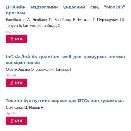
ДНХ-ийн мэдээллийн үндэсний сан, “МonDIS”
програм
Баярбаатар А, Энхбаяр П, Барсболд Б, Махгал Г, Пүрэвдулам Ш,
Тэнүүн Б, Гантулга Б, Ганболд С
67-72
PDF
InGaAs/InAlAs quantum well дэх цахиурын атомын
хольцын нөлөө
Оюун-Эрдэнэ О, Биазиол ж, Тамираа Г
73-75
PDF
Төвийн бүс нутгийн хөрсөн дэх 137Cs-ийн хуримтлал
Сайнсанаа Ц, Норов Н
76-79
PDF