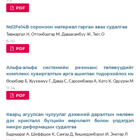
1-5
PDF
Nd2Fe14B соронзон материал гарган авах судалгаа
Төвжаргал Н, Отгонбаатар М, Даваасамбуу Ж, Төгс О
6-10
PDF
Альфа-альфа системийн резонанс төлөвүүдийг
комплекс хувиргалтын арга ашиглан тодорхойлох нь
Өсөхбаяр Б, Хүүхэнхүү Г, Даваа С, Сарсембаева А, Като К, Одсүрэн М
11-14
PDF
Кварц агуулсан чулуулаг дээжний даралтын нөлөөн
дэх кристалл бүтцийн өөрчлөлт болон үлдэгдэл
микро деформацын судалгаа
Бадмаараг А, Шеффцюк К, Сангаа Д, Хишигдэмбэрэл И, Энхтөр Л