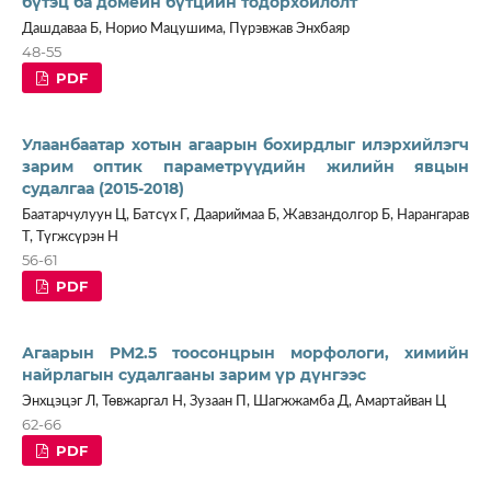
бүтэц ба домеин бүтцийн тодорхойлолт
Дашдаваа Б, Норио Мацушима, Пүрэвжав Энхбаяр
48-55
PDF
Улаанбаатар хотын агаарын бохирдлыг илэрхийлэгч
зарим оптик параметрүүдийн жилийн явцын
судалгаа (2015-2018)
Баатарчулуун Ц, Батсүх Г, Даариймаа Б, Жавзандолгор Б, Нарангарав
Т, Түгжсүрэн Н
56-61
PDF
Агаарын PM2.5 тоосонцрын морфологи, химийн
найрлагын судалгааны зарим үр дүнгээс
Энхцэцэг Л, Төвжаргал Н, Зузаан П, Шагжжамба Д, Амартайван Ц
62-66
PDF