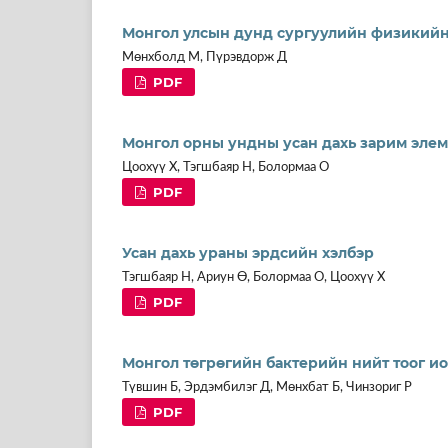
Монгол улсын дунд сургуулийн физикийн
Мөнхболд М, Пүрэвдорж Д
PDF
Монгол орны ундны усан дахь зарим элем
Цоохүү Х, Тэгшбаяр Н, Болормаа О
PDF
Усан дахь ураны эрдсийн хэлбэр
Тэгшбаяр Н, Ариун Ө, Болормаа О, Цоохүү Х
PDF
Монгол төгрөгийн бактерийн нийт тоог и
Түвшин Б, Эрдэмбилэг Д, Мөнхбат Б, Чинзориг Р
PDF