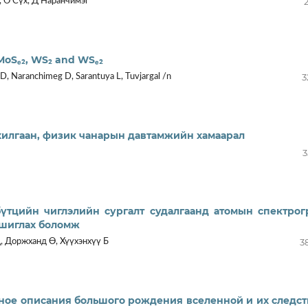
, О Сүх, Д Наранчимэг
, MoSₑ₂, WS₂ and WSₑ₂
3
D, Naranchimeg D, Sarantuya L, Tuvjargal /n
хилгаан, физик чанарын давтамжийн хамаарал
3
үтцийн чиглэлийн сургалт судалгаанд атомын спектрог
ашиглах боломж
3
, Доржханд Ө, Хүүхэнхүү Б
ное описания большого рождения вселенной и их следст