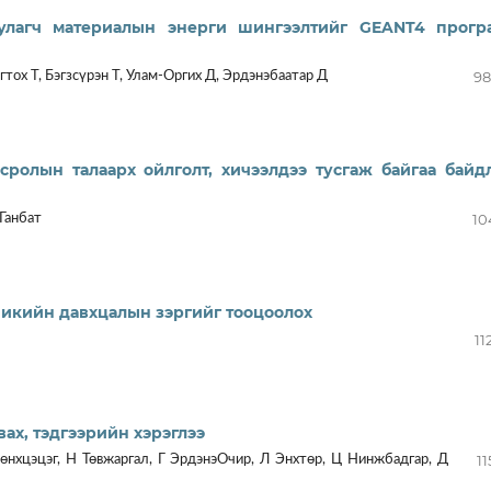
улагч материалын энерги шингээлтийг GEANT4 прогр
98
гтох Т, Бэгзсүрэн Т, Улам-Оргих Д, Эрдэнэбаатар Д
ролын талаарх ойлголт, хичээлдээ тусгаж байгаа байд
10
Ганбат
икийн давхцалын зэргийг тооцоолох
11
ах, тэдгээрийн хэрэглээ
11
Мөнхцэцэг, Н Төвжаргал, Г ЭрдэнэОчир, Л Энхтөр, Ц Нинжбадгар, Д