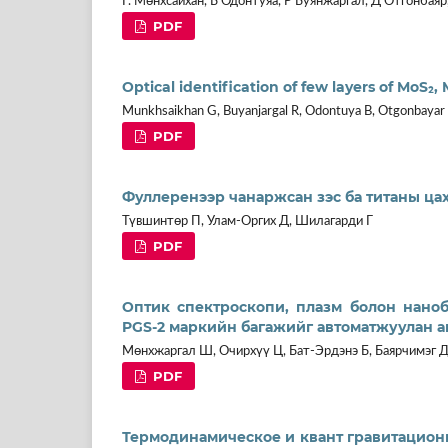
Г. Мөнхсайхан, Б Одонтуяа, Р Буянжаргал, Д Отгонбаяр
PDF
Optical identification of few layers of MoS₂
Munkhsaikhan G, Buyanjargal R, Odontuya B, Otgonbayar 
PDF
Фуллеренээр чанаржсан зэс ба титаны ца
Түвшинтөр П, Улам-Оргих Д, Шилагарди Г
PDF
Оптик спектроскопи, плазм болон наноб
PGS-2 маркийн багажийг автоматжуулан 
Мөнхжаргал Ш, Очирхүү Ц, Бат-Эрдэнэ Б, Баярчимэг Д
PDF
Термодинамическое и квант гравитацион