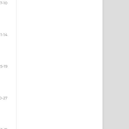
7-10
11-14
15-19
0-27