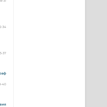
28-31
2-34
5-37
раф
8-40
вия