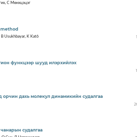
гих, С Мөнхцэцэг
g method
 B Usukhbayar, K Katō
гион функцээр шууд илэрхийлэх
д орчин дахь молекул динамикийн судалгаа
2
 чанарын судалгаа