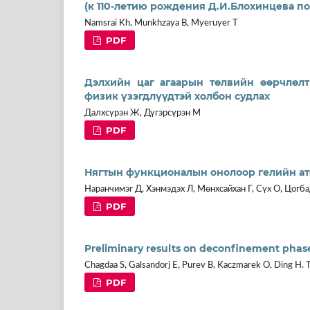
(к 110-летию рождения Д.И.Блохинцева п
Namsrai Kh, Munkhzaya B, Myeruyer T
PDF
Дэлхийн цаг агаарын төлвийн өөрчлөлт
физик үзэгдлүүдтэй холбон судлах
Далхсүрэн Ж, Дүгэрсүрэн М
PDF
Нягтын функционалын онолоор гелийн ат
Наранчимэг Д, Хэнмэдэх Л, Мөнхсайхан Г, Сүх О, Цогб
PDF
Preliminary results on deconfinement phase 
Chagdaa S, Galsandorj E, Purev B, Kaczmarek O, Ding H. T
PDF