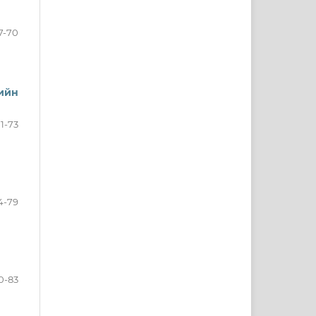
7-70
ийн
1-73
4-79
0-83