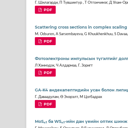
Г. Шилагарди, П Түвшинтур , Т Отгончимэг, Д Улам-Ор
PDF
Scattering cross sections in complex scalin
M. Odsuren, A Sarsembayeva, G Khuukhenkhuu, S Davaa,
PDF
Фотоэлектроны импульсын түгэлтийг дол
Л Хэнмэдэх, Ч Алдармаа, Г. Зоригт
PDF
GA-K4 андекапептидийн усан болон липи
Г. Даваадулам, Ө Энэрэлт, М Цогбадрах
PDF
MoSₑ₂ ба WSₑ₂-ийн дан үеийн оптик шинж