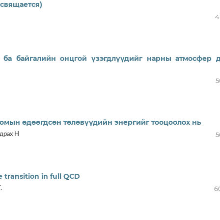
освящается)
4
 ба байгалийн онцгой үзэгдлүүдийг нарны атмосфер д
5
омын өдөөгдсөн төлөвүүдийн энергийг тооцоолох нь
5
адрах Н
transition in full QCD
6
.