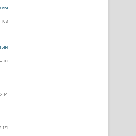
амм
-103
лын
4-111
2-114
5-121