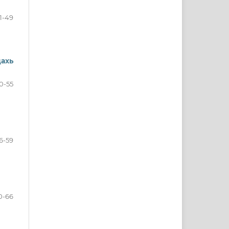
1-49
ахь
0-55
6-59
0-66