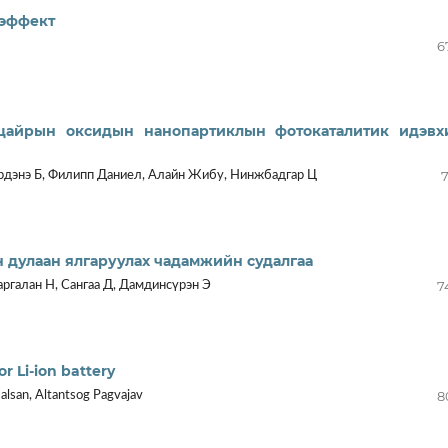
-эффект
6
цайрын оксидын нанопартиклын фотокаталитик идэвх
7
Эрдэнэ Б, Филипп Даниел, Алайн Жибу, Нинжбадгар Ц
 дулаан ялгаруулах чадамжийн судалгаа
7
аргалан Н, Сангаа Д, Дамдинсүрэн Э
r Li-ion battery
8
alsan, Altantsog Pagvajav