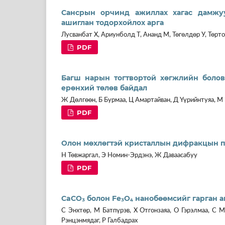
Сансрын орчинд ажиллах хагас дамжу
ашиглан тодорхойлох арга
Лусванбат Х, Ариунболд Т, Ананд М, Төгөлдөр У, Төрто
PDF
Багш нарын тогтвортой хөгжлийн боловс
ерөнхий төлөв байдал
Ж Дөлгөөн, Б Бурмаа, Ц Амартайван, Д Үүрийнтуяа, М 
PDF
Олон мөхлөгтэй кристаллын дифракцын п
Н Төвжаргал, Э Номин-Эрдэнэ, Ж Даваасабуу
PDF
CaCO₃ болон Fe₃O₄ нанобөөмсийг гарган ав
С Энхтөр, М Батпүрэв, Х Отгонзаяа, О Гэрэлмаа, С 
Рэнцэнмядаг, Р Галбадрах