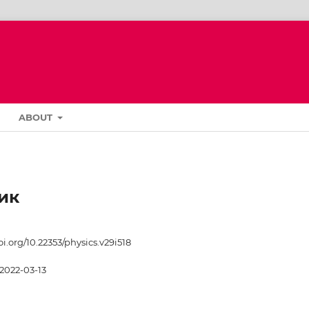
ABOUT
зик
oi.org/10.22353/physics.v29i518
2022-03-13