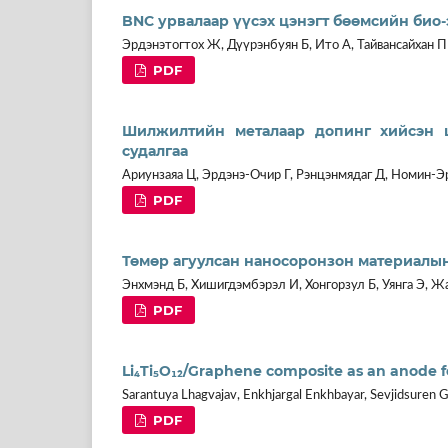
BNC урвалаар үүсэх цэнэгт бөөмсийн био
Эрдэнэтогтох Ж, Дүүрэнбуян Б, Ито А, Тайвансайхан П
PDF
Шилжилтийн металаар допинг хийсэн 
судалгаа
Ариунзаяа Ц, Эрдэнэ-Очир Г, Рэнцэнмядаг Д, Номин-
PDF
Төмөр агуулсан наносоронзон материалын
Энхмэнд Б, Хишигдэмбэрэл И, Хонгорзул Б, Уянга Э, Ж
PDF
Li₄Ti₅O₁₂/Graphene composite as an anode fo
Sarantuya Lhagvajav, Enkhjargal Enkhbayar, Sevjidsuren G
PDF