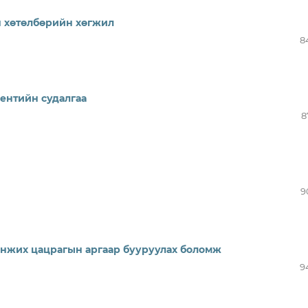
 хөтөлбөрийн хөгжил
8
ентийн судалгаа
8
9
онжих цацрагын аргаар бууруулах боломж
9