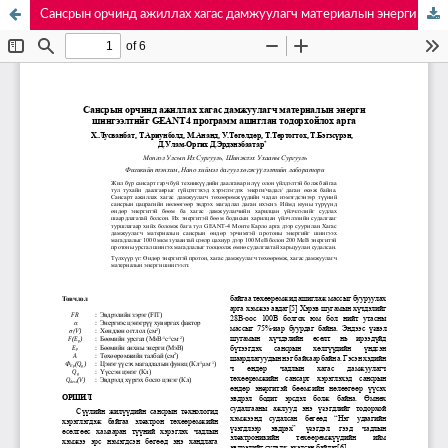
Сансрын орчинд ажиллах хагас дамжуулагч материалын энерги шингээлтийг GEANT4 программ ашиглан тодорхойлох арга