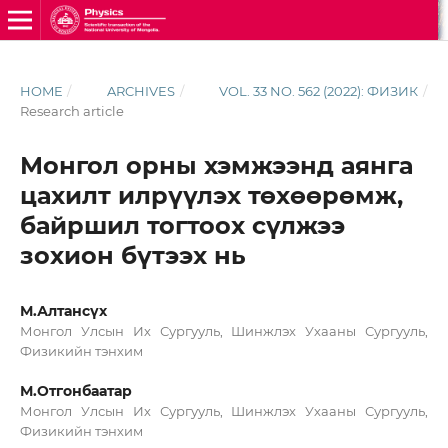
HOME
/
ARCHIVES
/
VOL. 33 NO. 562 (2022): ФИЗИК
/
Research article
Монгол орны хэмжээнд аянга
цахилт илрүүлэх төхөөрөмж,
байршил тогтоох сүлжээ
зохион бүтээх нь
М.Алтансүх
Монгол Улсын Их Сургууль, Шинжлэх Ухааны Сургууль,
Физикийн тэнхим
М.Отгонбаатар
Монгол Улсын Их Сургууль, Шинжлэх Ухааны Сургууль,
Физикийн тэнхим