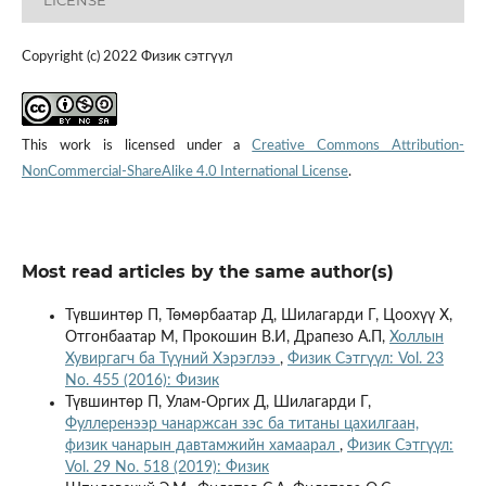
Copyright (c) 2022 Физик сэтгүүл
This work is licensed under a
Creative Commons Attribution-
NonCommercial-ShareAlike 4.0 International License
.
Most read articles by the same author(s)
Түвшинтөр П, Төмөрбаатар Д, Шилагарди Г, Цоохүү Х,
Отгонбаатар М, Прокошин В.И, Драпезо А.П,
Холлын
Хувиргагч ба Түүний Хэрэглээ
,
Физик Сэтгүүл: Vol. 23
No. 455 (2016): Физик
Түвшинтөр П, Улам-Оргих Д, Шилагарди Г,
Фуллеренээр чанаржсан зэс ба титаны цахилгаан,
физик чанарын давтамжийн хамаарал
,
Физик Сэтгүүл:
Vol. 29 No. 518 (2019): Физик