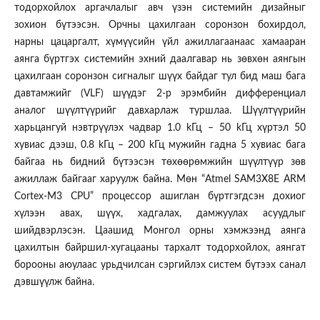
тодорхойлох аргачлалыг авч үзэн системийн дизайныг
зохион бүтээсэн. Орчны цахилгаан соронзон бохирдол,
нарны цацаргалт, хүмүүсийн үйл ажиллагаанаас хамааран
аянга бүртгэх системийн эхний даалгавар нь зөвхөн аянгын
цахилгаан соронзон сигналыг шүүх байдаг тул бид маш бага
давтамжийг (VLF) шүүдэг 2-р эрэмбийн дифференциал
аналог шүүлтүүрийг давхарлаж туршлаа. Шүүлтүүрийн
харьцангуй нэвтрүүлэх чадвар 1.0 kГц – 50 kГц хүртэл 50
хувиас дээш, 0.8 kГц – 200 kГц мужийн гадна 5 хувиас бага
байгаа нь бидний бүтээсэн төхөөрөмжийн шүүлтүүр зөв
ажиллаж байгааг харуулж байна. Мөн “Atmel SAM3X8E ARM
Cortex-M3 CPU” процессор ашиглан бүртгэгдсэн дохиог
хүлээн авах, шүүх, хадгалах, дамжуулах асуудлыг
шийдвэрлэсэн. Цаашид Монгол орны хэмжээнд аянга
цахилтын байршил-хугацааны тархалт тодорхойлох, аянгат
борооны аюулаас урьдчилсан сэргийлэх систем бүтээх санал
дэвшүүлж байна.