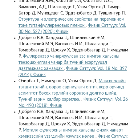
Шпилевский Э.М., Филатов С.А, Филатова О.С.,
Замковец А.Д, Шилагарди Г, Улам-Оргих Д, Тимур-
Батор Д, Мунхцецег С, Эрдэнэбатор Д, Тувшинтур П,
Структура и электрические свойства на переменном
токе титанфуллереновых пленок
,
Физик Сэтгүүл: Vol.
30 No. 527 (2020): Физик
Добрего К.В, Хандмаа Ц, Шпилевский Э.М,
Шпилевский М.Э, Васильев И.И, Шилагарди Г,
Төмөрбаатар Д, Цоохүү Х, Эрдэнэбаатар Д, Нямдулам
Р,
Фуллеренээр чанаржуулсан зэс нимгэн хальсны
тензоцахилгаан чанар ба түүний эсэргүүцэл
давтамжаас хамаарах
,
Физик Сэтгүүл: Vol. 18 No. 397
(2014): Физик
Очирбат Г, Нямсүрэн О, Улам-Оргих Д,
Максвеллийн
тэгшитгэлийн, өөрөө сарниулагч оптик керр орчинд
асимптот бөхөх гэрлийн соронзон долгио шийд.
Түүний зарим хялбар хэрэглээ.
,
Физик Сэтгүүл: Vol. 26
No. 490 (2018): Физик
Добрего К.В, Хандмаа Ц, Шпилевский Э.М,
Шпилевский М.Э, Васильев И.И, Шилагарди Г,
Төмөрбаатар Д, Цоохүү Х, Эрдэнэбаатар Д, Нямдулам
Р,
Металл фуллерены нимгэн хальсны физик чанарт
хэмжээсийн үзэгдлийн үзүүлэх нөлөө
,
Физик Сэтгүүл: