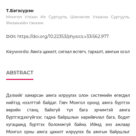
Т.Бэгзсүрэн
Монгол Улсын Их Сургууль, Шинжлэх Ухааны Сургууль,
Физикийн тэнхим
DOI:
https://doi.org/10.22353/physics.v33i562.977
Keywords:
Аянга цахилт, сигнал өсгөгч, тархалт, аянгын осол
ABSTRACT
Дэлхийг хамарсан аянга илрүүлэх олон системийн өгөгдөл
нийтэд нээлттэй байдаг. Гэвч Монгол оронд аянга бүртгэх
өөрийн станц байхгүй тул бага эрчимтэй аянга
бүртгэгдэхгүйгээс гадна байршлын нарийвчлал бага, бодит
хугацаанд бүртгэх боломжгүй байна. Иймд энэ ажлаар
Монгол орны аянга цахилт илрүүлэх ба аянгын байршлыг