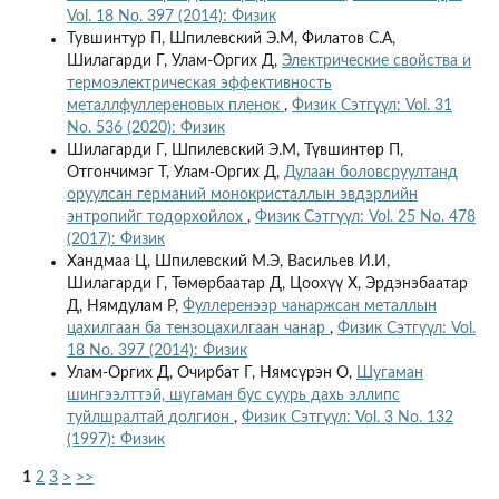
Vol. 18 No. 397 (2014): Физик
Тувшинтур П, Шпилевский Э.М, Филатов С.А,
Шилагарди Г, Улам-Оргих Д,
Электрические свойства и
термоэлектрическая эффективность
металлфуллереновых пленок
,
Физик Сэтгүүл: Vol. 31
No. 536 (2020): Физик
Шилагарди Г, Шпилевский Э.М, Түвшинтѳр П,
Отгончимэг Т, Улам-Оргих Д,
Дулаан боловсруултанд
оруулсан германий монокристаллын эвдэрлийн
энтропийг тодорхойлох
,
Физик Сэтгүүл: Vol. 25 No. 478
(2017): Физик
Хандмаа Ц, Шпилевский М.Э, Васильев И.И,
Шилагарди Г, Төмөрбаатар Д, Цоохүү Х, Эрдэнэбаатар
Д, Нямдулам Р,
Фуллеренээр чанаржсан металлын
цахилгаан ба тензоцахилгаан чанар
,
Физик Сэтгүүл: Vol.
18 No. 397 (2014): Физик
Улам-Оргих Д, Очирбат Г, Нямсүрэн О,
Шугаман
шингээлттэй, шугаман бус суурь дахь эллипс
туйлшралтай долгион
,
Физик Сэтгүүл: Vol. 3 No. 132
(1997): Физик
1
2
3
>
>>