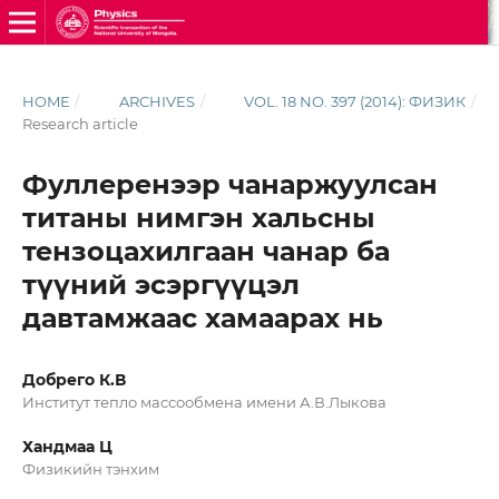
HOME
/
ARCHIVES
/
VOL. 18 NO. 397 (2014): ФИЗИК
/
Research article
Фуллеренээр чанаржуулсан
титаны нимгэн хальсны
тензоцахилгаан чанар ба
түүний эсэргүүцэл
давтамжаас хамаарах нь
Добрего К.В
Институт тепло массообмена имени А.В.Лыкова
Хандмаа Ц
Физикийн тэнхим