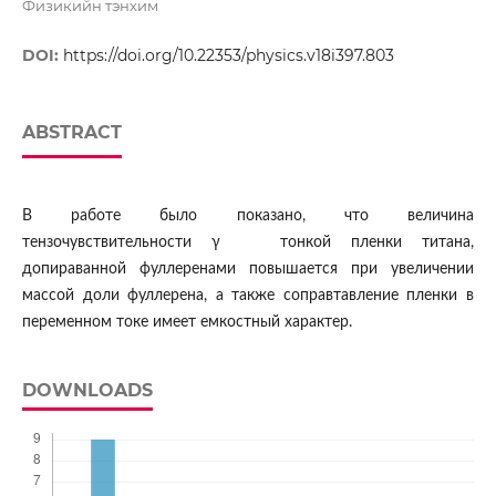
Физикийн тэнхим
DOI:
https://doi.org/10.22353/physics.v18i397.803
ABSTRACT
В работе было показано, что величина
тензочувствительности γ тонкой пленки титана,
допираванной фуллеренами повышается при увеличении
массой доли фуллерена, а также соправтавление пленки в
переменном токе имеет емкостный характер.
DOWNLOADS