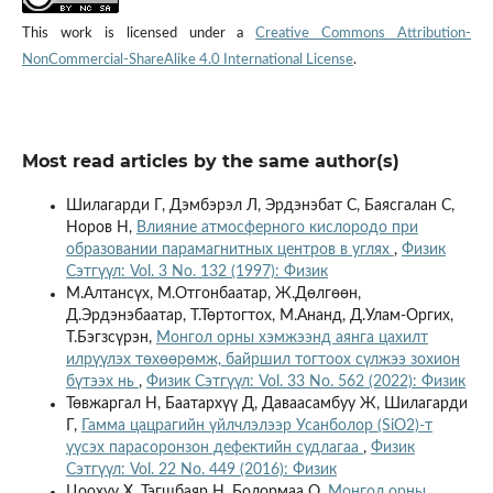
This work is licensed under a
Creative Commons Attribution-
NonCommercial-ShareAlike 4.0 International License
.
Most read articles by the same author(s)
Шилагарди Г, Дэмбэрэл Л, Эрдэнэбат С, Баясгалан С,
Норов Н,
Влияние атмосферного кислородо при
образовании парамагнитных центров в углях
,
Физик
Сэтгүүл: Vol. 3 No. 132 (1997): Физик
М.Алтансүх, М.Отгонбаатар, Ж.Дөлгөөн,
Д.Эрдэнэбаатар, Т.Төртогтох, М.Ананд, Д.Улам-Оргих,
Т.Бэгзсүрэн,
Монгол орны хэмжээнд аянга цахилт
илрүүлэх төхөөрөмж, байршил тогтоох сүлжээ зохион
бүтээх нь
,
Физик Сэтгүүл: Vol. 33 No. 562 (2022): Физик
Төвжаргал Н, Баатархүү Д, Даваасамбуу Ж, Шилагарди
Г,
Гамма цацрагийн үйлчлэлээр Усанболор (SiO2)-т
үүсэх парасоронзон дефектийн судлагаа
,
Физик
Сэтгүүл: Vol. 22 No. 449 (2016): Физик
Цоохүү Х, Тэгшбаяр Н, Болормаа О,
Монгол орны