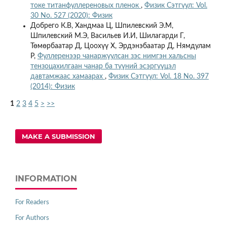
токе титанфуллереновых пленок
,
Физик Сэтгүүл: Vol.
30 No. 527 (2020): Физик
Добрего К.В, Хандмаа Ц, Шпилевский Э.М,
Шпилевский М.Э, Васильев И.И, Шилагарди Г,
Төмөрбаатар Д, Цоохүү Х, Эрдэнэбаатар Д, Нямдулам
Р,
Фуллеренээр чанаржуулсан зэс нимгэн хальсны
тензоцахилгаан чанар ба түүний эсэргүүцэл
давтамжаас хамаарах
,
Физик Сэтгүүл: Vol. 18 No. 397
(2014): Физик
1
2
3
4
5
>
>>
MAKE A SUBMISSION
INFORMATION
For Readers
For Authors