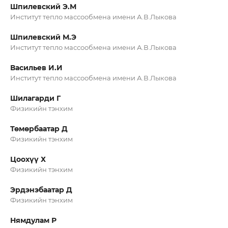
Шпилевский Э.М
Институт тепло массообмена имени А.В.Лыкова
Шпилевский М.Э
Институт тепло массообмена имени А.В.Лыкова
Васильев И.И
Институт тепло массообмена имени А.В.Лыкова
Шилагарди Г
Физикийн тэнхим
Төмөрбаатар Д
Физикийн тэнхим
Цоохүү Х
Физикийн тэнхим
Эрдэнэбаатар Д
Физикийн тэнхим
Нямдулам Р