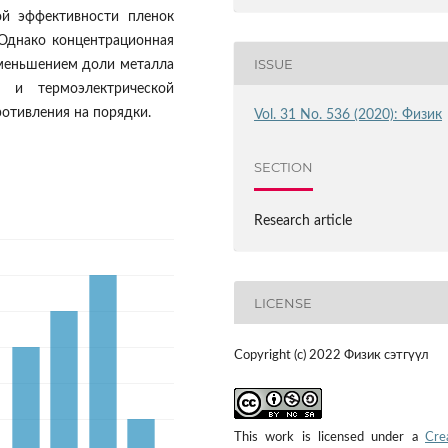
ой эффективности пленок
 Однако концентрационная
ISSUE
уменьшением доли металла
 и термоэлектрической
ротивления на порядки.
Vol. 31 No. 536 (2020): Физик
SECTION
Research article
LICENSE
Copyright (c) 2022 Физик сэтгүүл
This work is licensed under a
Cre