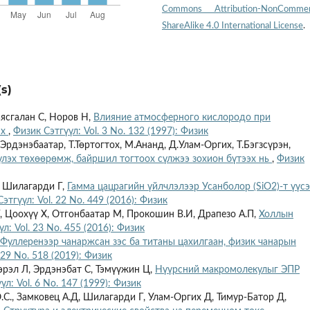
Commons Attribution-NonCommerc
ShareAlike 4.0 International License
.
s)
ясгалан С, Норов Н,
Влияние атмосферного кислородо при
ях
,
Физик Сэтгүүл: Vol. 3 No. 132 (1997): Физик
рдэнэбаатар, Т.Төртогтох, М.Ананд, Д.Улам-Оргих, Т.Бэгзсүрэн,
лэх төхөөрөмж, байршил тогтоох сүлжээ зохион бүтээх нь
,
Физик
, Шилагарди Г,
Гамма цацрагийн үйлчлэлээр Усанболор (SiO2)-т үүсэ
этгүүл: Vol. 22 No. 449 (2016): Физик
, Цоохүү Х, Отгонбаатар М, Прокошин В.И, Драпезо А.П,
Холлын
л: Vol. 23 No. 455 (2016): Физик
Фуллеренээр чанаржсан зэс ба титаны цахилгаан, физик чанарын
 29 No. 518 (2019): Физик
эрэл Л, Эрдэнэбат С, Тэмүүжин Ц,
Нүүрсний макромолекулыг ЭПР
үл: Vol. 6 No. 147 (1999): Физик
.С., Замковец А.Д, Шилагарди Г, Улам-Оргих Д, Тимур-Батор Д,