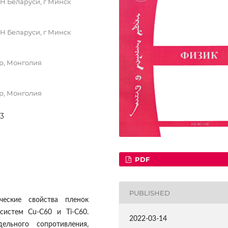
АН Беларуси, г Минск
АН Беларуси, г Минск
р, Монголия
р, Монголия
53
PDF
PUBLISHED
ческие свойства пленок
систем Cu-C60 и Ti-C60.
2022-03-14
льного сопротивления,