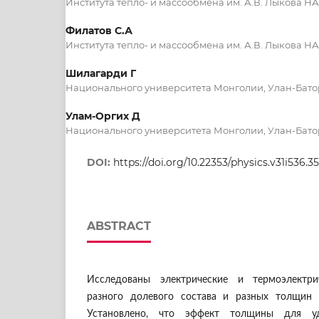
Института тепло- и массообмена им. А.В. Лыкова Н
Филатов С.А
Института тепло- и массообмена им. А.В. Лыкова Н
Шилагарди Г
Национального университета Монголии, Улан-Бато
Улам-Оргих Д
Национального университета Монголии, Улан-Бато
DOI:
https://doi.org/10.22353/physics.v31i536.3
ABSTRACT
Исследованы электрические и термоэлектри
разного долевого состава и разных толщин 
Установлено, что эффект толщины для уде