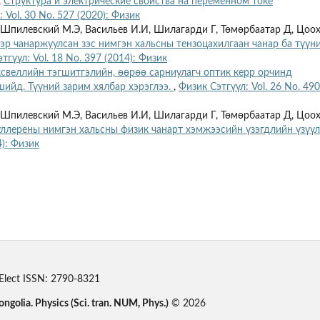
,
Структура и электрические свойства на переменном токе
 Vol. 30 No. 527 (2020): Физик
 Шпилевский М.Э, Васильев И.И, Шилагарди Г, Төмөрбаатар Д, Цоо
эр чанаржуулсан зэс нимгэн хальсны тензоцахилгаан чанар ба түүн
тгүүл: Vol. 18 No. 397 (2014): Физик
свеллийн тэгшитгэлийн, өөрөө сарниулагч оптик керр орчинд
ийд. Түүний зарим хялбар хэрэглээ.
,
Физик Сэтгүүл: Vol. 26 No. 490
 Шпилевский М.Э, Васильев И.И, Шилагарди Г, Төмөрбаатар Д, Цоо
ллерены нимгэн хальсны физик чанарт хэмжээсийн үзэгдлийн үзүүл
4): Физик
Elect ISSN: 2790-8321
ongolia. Physics (Sci. tran. NUM, Phys.)
© 2026