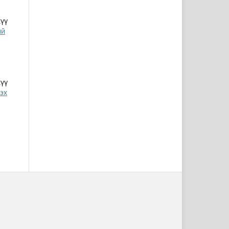
хүү
ий
хүү
эх