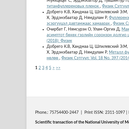
Мунхцецег С, Эрдэнэбатор Д, Тувшинтур П
титанфуллереновых пленок
,
Физик Сэтгүүл:
Добрего К.В, Хандмаа Ц, Шпилевский Э.М,
Х, Эрдэнэбаатар Д, Нямдулам Р,
Фуллеренэ
эсэргүүцэл давтамжаас хамаарах
,
Физик Сэ
Очирбат Г, Нямсүрэн О, Улам-Оргих Д,
Мак
асимптот бөхөх гэрлийн соронзон долгио ш
(2018): Физик
Добрего К.В, Хандмаа Ц, Шпилевский Э.М,
Х, Эрдэнэбаатар Д, Нямдулам Р,
Металл фу
нөлөө
,
Физик Сэтгүүл: Vol. 18 No. 397 (201
1
2
3
4
5
>
>>
Phone.: 75754400-2447 | Print ISSN: 2311-1097 | 
Scientific transaction of the National University of M