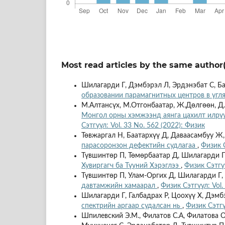
Most read articles by the same author(
Шилагарди Г, Дэмбэрэл Л, Эрдэнэбат С, Ба
образовании парамагнитных центров в угл
М.Алтансүх, М.Отгонбаатар, Ж.Дөлгөөн, Д.Э
Монгол орны хэмжээнд аянга цахилт илрүү
Сэтгүүл: Vol. 33 No. 562 (2022): Физик
Төвжаргал Н, Баатархүү Д, Даваасамбуу Ж
парасоронзон дефектийн судлагаа
,
Физик С
Түвшинтөр П, Төмөрбаатар Д, Шилагарди Г
Хувиргагч ба Түүний Хэрэглээ
,
Физик Сэтгүү
Түвшинтөр П, Улам-Оргих Д, Шилагарди Г,
давтамжийн хамаарал
,
Физик Сэтгүүл: Vol.
Шилагарди Г, Галбадрах Р, Цоохүү Х, Дэмб
спектрийн аргаар судалсан нь
,
Физик Сэтгү
Шпилевский Э.М., Филатов С.А, Филатова О