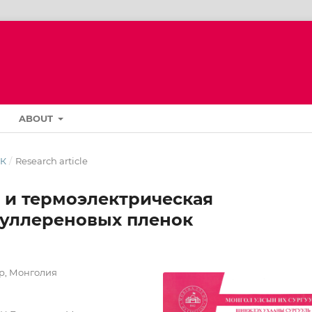
ABOUT
ИК
/
Research article
 и термоэлектрическая
уллереновых пленок
р, Монголия