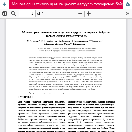
Монгол орны хэмжээнд аянга цахилт илрүүлэх төхөөрөмж, байршил тогтоох сүлжээ зохион бүтээх нь