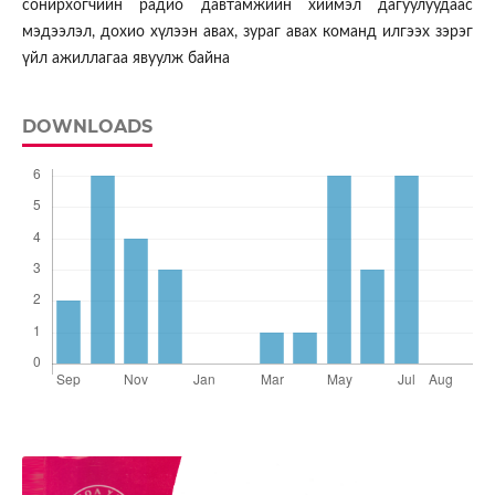
сонирхогчийн радио давтамжийн хиймэл дагуулуудаас
мэдээлэл, дохио хүлээн авах, зураг авах команд илгээх зэрэг
үйл ажиллагаа явуулж байна
DOWNLOADS