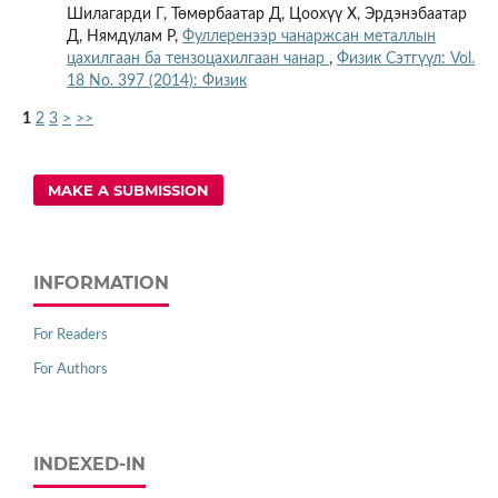
Шилагарди Г, Төмөрбаатар Д, Цоохүү Х, Эрдэнэбаатар
Д, Нямдулам Р,
Фуллеренээр чанаржсан металлын
цахилгаан ба тензоцахилгаан чанар
,
Физик Сэтгүүл: Vol.
18 No. 397 (2014): Физик
1
2
3
>
>>
MAKE A SUBMISSION
INFORMATION
For Readers
For Authors
INDEXED-IN