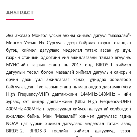
ABSTRACT
Энэ ажлаар Монгол улсын анхны хиймэл дагуул "мазаалай”-
Монгол Улсын Их Сургууль дээр байрлах газрын станцын
бүтэц, хиймэл дагуулаас мэдээлэл татаж авсан үр дүн,
газрын станцын одоогийн үйл ажиллагааны талаар өгүүлнэ.
МУИС-ийн газрын станц нь 2017 онд BIRDS-1 хиймэл
дагуулын төсөл болон мазаалай хиймэл дагуулын сансрын
орчин дахь үйл ажиллагааг хянах, удирдах зорилгоор
байгуулагдсан. Тус газрын станц нь маш өндөр давтамж (Very
High Frequency-VHF) давтамжийн 144MHz-148MHz – ийн
зурвас, хэт өндөр давтамжийн (Ultra High Frequency-UHF)
430MHz-438MHz–н зурвасуудад хиймэл дагуултай холбогдон
ажиллаж байна. Мөн “Мазаалай” хиймэл дагуулаас гадна
NOAA цаг уурын хиймэл дагуулаас мэдээлэл татаж авах,
BIRDS-2, BIRDS-3 төслийн хиймэл дагуулууд зэрэг