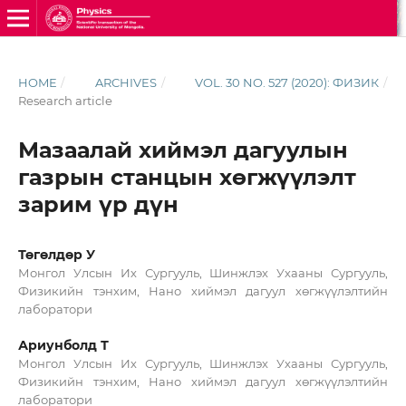
HOME
/
ARCHIVES
/
VOL. 30 NO. 527 (2020): ФИЗИК
/
Research article
Мазаалай хиймэл дагуулын
газрын станцын хөгжүүлэлт
зарим үр дүн
Төгөлдөр У
Монгол Улсын Их Сургууль, Шинжлэх Ухааны Сургууль,
Физикийн тэнхим, Нано хиймэл дагуул хөгжүүлэлтийн
лаборатори
Ариунболд Т
Монгол Улсын Их Сургууль, Шинжлэх Ухааны Сургууль,
Физикийн тэнхим, Нано хиймэл дагуул хөгжүүлэлтийн
лаборатори