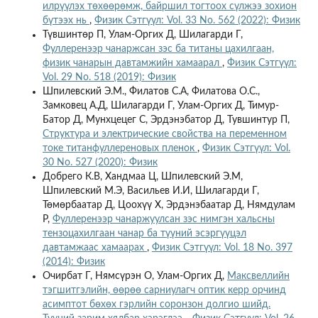
илрүүлэх төхөөрөмж, байршил тогтоох сүлжээ зохион
бүтээх нь
,
Физик Сэтгүүл: Vol. 33 No. 562 (2022): Физик
Түвшинтөр П, Улам-Оргих Д, Шилагарди Г,
Фуллеренээр чанаржсан зэс ба титаны цахилгаан,
физик чанарын давтамжийн хамаарал
,
Физик Сэтгүүл:
Vol. 29 No. 518 (2019): Физик
Шпилевский Э.М., Филатов С.А, Филатова О.С.,
Замковец А.Д, Шилагарди Г, Улам-Оргих Д, Тимур-
Батор Д, Мунхцецег С, Эрдэнэбатор Д, Тувшинтур П,
Структура и электрические свойства на переменном
токе титанфуллереновых пленок
,
Физик Сэтгүүл: Vol.
30 No. 527 (2020): Физик
Добрего К.В, Хандмаа Ц, Шпилевский Э.М,
Шпилевский М.Э, Васильев И.И, Шилагарди Г,
Төмөрбаатар Д, Цоохүү Х, Эрдэнэбаатар Д, Нямдулам
Р,
Фуллеренээр чанаржуулсан зэс нимгэн хальсны
тензоцахилгаан чанар ба түүний эсэргүүцэл
давтамжаас хамаарах
,
Физик Сэтгүүл: Vol. 18 No. 397
(2014): Физик
Очирбат Г, Нямсүрэн О, Улам-Оргих Д,
Максвеллийн
тэгшитгэлийн, өөрөө сарниулагч оптик керр орчинд
асимптот бөхөх гэрлийн соронзон долгио шийд.