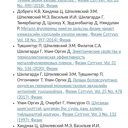
Түүний зарим хялбар хэрэглээ.
,
Физик Сэтгүүл: Vol. 26
No. 490 (2018): Физик
Добрего К.В, Хандмаа Ц, Шпилевский Э.М,
Шпилевский М.Э, Васильев И.И, Шилагарди Г,
Төмөрбаатар Д, Цоохүү Х, Эрдэнэбаатар Д, Нямдулам
Р,
Металл фуллерены нимгэн хальсны физик чанарт
хэмжээсийн үзэгдлийн үзүүлэх нөлөө
,
Физик Сэтгүүл:
Vol. 18 No. 397 (2014): Физик
Тувшинтур П, Шпилевский Э.М, Филатов С.А,
Шилагарди Г, Улам-Оргих Д,
Электрические свойства и
термоэлектрическая эффективность
металлфуллереновых пленок
,
Физик Сэтгүүл: Vol. 31
No. 536 (2020): Физик
Шилагарди Г, Шпилевский Э.М, Түвшинтѳр П,
Отгончимэг Т, Улам-Оргих Д,
Дулаан боловсруултанд
оруулсан германий монокристаллын эвдэрлийн
энтропийг тодорхойлох
,
Физик Сэтгүүл: Vol. 25 No. 478
(2017): Физик
Улам-Оргих Д, Очирбат Г, Нямсүрэн О,
Шугаман
шингээлттэй, шугаман бус суурь дахь эллипс
туйлшралтай долгион
,
Физик Сэтгүүл: Vol. 3 No. 132
(1997): Физик
Хандмаа Ц, Шпилевский М.Э, Васильев И.И,