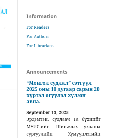
Information
For Readers
For Authors
For Librarians
Announcements
“Монгол судлал” сэтгүүл
2025 оны 10 дугаар сарын 20
хүртэл өгүүлэл хүлээн
авна.
September 13, 2025
Эрдэмтэн, судлаач Та бүхнийг
МУИС-ийн Шинжлэх ухааны
сургуулийн Хүмүүнлэгийн