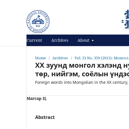
Register
Login
Current
Archives
About
Home
/
Archives
/
Vol. 33 No. 359 (2011): Монго
ХХ зуунд монгол хэлэнд н
төр, нийгэм, соёлын үндэ
Foreign words into Mongolian in the XX century, 
Магсар Ц.
Abstract