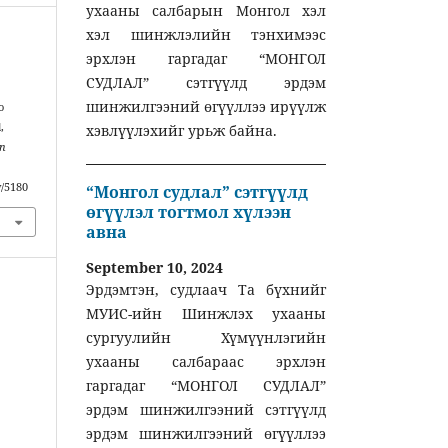
ухааны салбарын Монгол хэл
хэл шинжлэлийн тэнхимээс
эрхлэн гаргадаг “МОНГОЛ
СУДЛАЛ” сэтгүүлд эрдэм
шинжилгээний өгүүллээ ирүүлж
o
,
хэвлүүлэхийг урьж байна.
an
w/5180
“Монгол судлал” сэтгүүлд
өгүүлэл тогтмол хүлээн
авна
September 10, 2024
Эрдэмтэн, судлаач Та бүхнийг
МУИС-ийн Шинжлэх ухааны
сургуулийн Хүмүүнлэгийн
ухааны салбараас эрхлэн
гаргадаг “МОНГОЛ СУДЛАЛ”
эрдэм шинжилгээний сэтгүүлд
эрдэм шинжилгээний өгүүллээ