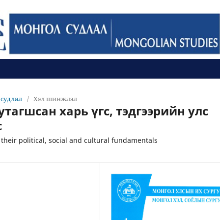
л судлал
/
Хэл шинжлэл
утагшсан харь үгс, тэдгээрийн улс
с
their political, social and cultural fundamentals