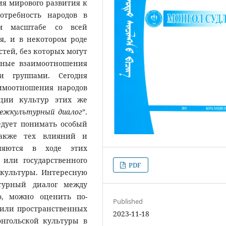
ия мирового развития к
потребность народов в
м масштабе со всей
я, и в некотором роде
ей, без которых могут
чные взаимоотношения
 группами. Сегодня
аимоотношения народов
ации культур этих же
ежкулътурный диалог
”.
едует понимать особый
также тех влияний и
ляются в ходе этих
 или государственного
PDF
 культуры. Интересную
турный диалог между
о, можно оценить по-
Published
 или пространственных
2023-11-18
онгольской культуры в