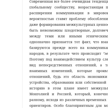
Современная все более очевидная тенденц
глобальному сообществу, возрастающая 
расширении коммуникации в мирово
вероятностью ставят проблему обособлени
даже формирования межкультурных ценност
быть невозможны плодотворные, долгове
между теми или иными этническими
однозначно признается тот факт, что вз
базируются прежде всего на коммуник
народов, в результате чего происходит
“м
Поэтому под взаимодействием культур сл
вид непосредственных отношений, а 
взаимных изменений, которые прояв
отношений, будь это область экономики
устройства, образования или собственной
историю в этом плане имеет межкуль
Монголией и Россией, который, конечн
разному, исходя из различных временных
ориентиров. Особо благоприятным для м