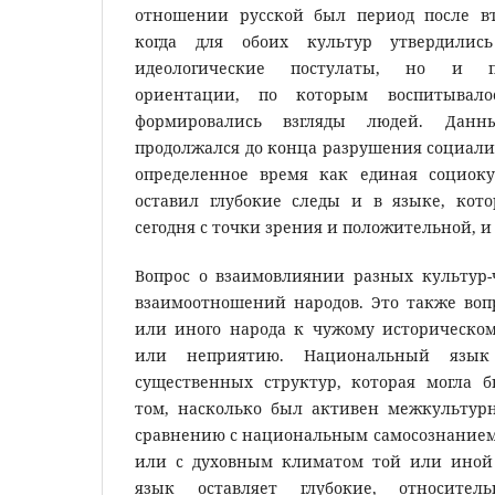
отношении русской был период после в
когда для обоих культур утвердили
идеологические постулаты, но и п
ориентации, по которым воспитывало
формировались взгляды людей. Данн
продолжался до конца разрушения социали
определенное время как единая социоку
оставил глубокие следы и в языке, кот
сегодня с точки зрения и положительной, и
Вопрос о взаимовлиянии разных культур
взаимоотношений народов. Это также воп
или иного народа к чужому историческом
или неприятию. Национальный язык
существенных структур, которая могла б
том, насколько был активен межкультурн
сравнению с национальным самосознанием
или с духовным климатом той или иной
язык оставляет глубокие, относите