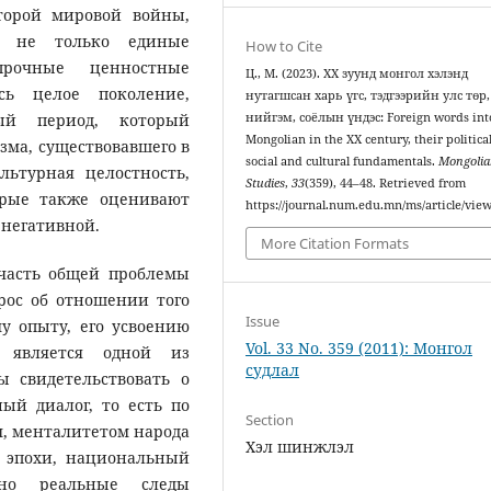
торой мировой войны,
сь не только единые
How to Cite
рочные ценностные
Ц., М. (2023). ХХ зуунд монгол хэлэнд
сь целое поколение,
нутагшсан харь үгс, тэдгээрийн улс төр,
нийгэм, соёлын үндэс: Foreign words int
ый период, который
Mongolian in the XX century, their political
зма, существовавшего в
social and cultural fundamentals.
Mongoli
льтурная целостность,
Studies
,
33
(359), 44–48. Retrieved from
орые также оценивают
https://journal.num.edu.mn/ms/article/vie
 негативной.
More Citation Formats
-часть общей проблемы
рос об отношении того
Issue
у опыту, его усвоению
Vol. 33 No. 359 (2011): Монгол
 является одной из
судлал
ы свидетельствовать о
ый диалог, то есть по
Section
, менталитетом народа
Хэл шинжлэл
 эпохи, национальный
льно реальные следы