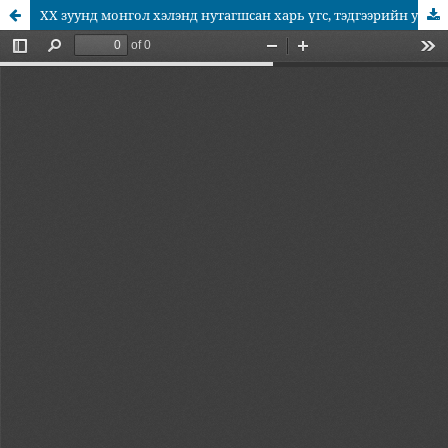
ХХ зуунд монгол хэлэнд нутагшсан харь үгс, тэдгээрийн улс төр, нийгэм, соёлын үндэс