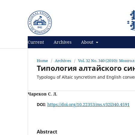
Register
Login
Current
Archives
About
Home
/
Archives
/
Vol. 32 No. 340 (2010): Монго
Типология алтайского си
Typologu of Altaic syncretism and English conve
Чареков С. Л.
DOI:
https://doi.org/10.22353/ms.v32i340.4591
Abstract