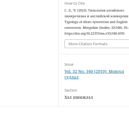
How to Cite
С. Л., Ч. (2023). Типология алтайского
синкретизма и английской конверсии 
Typologu of Altaic syncretism and English
conversion.
Mongolian Studies
,
32
(340), 93
https://doi.org/10.22353/ms.v32i340.4591
More Citation Formats
Issue
Vol. 32 No. 340 (2010): Монгол
судлал
Section
Хэл шинжлэл