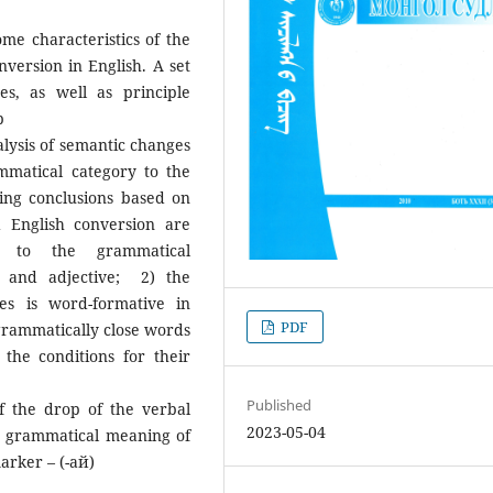
me characteristics of the
nversion in English. A set
s, as well as principle
p
alysis of semantic changes
mmatical category to the
ing conclusions based on
 English conversion are
ng to the grammatical
n and adjective; 2) the
s is word-formative in
PDF
grammatically close words
the conditions for their
Published
of the drop of the verbal
2023-05-04
e grammatical meaning of
arker – (-aй)