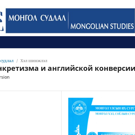
л судлал
/
Хэл шинжлэл
нкретизма и английской конверси
rsion