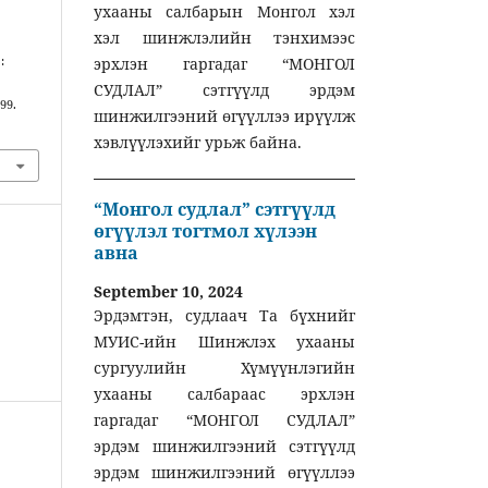
ухааны салбарын Монгол хэл
хэл шинжлэлийн тэнхимээс
:
эрхлэн гаргадаг “МОНГОЛ
СУДЛАЛ” сэтгүүлд эрдэм
–99.
шинжилгээний өгүүллээ ирүүлж
хэвлүүлэхийг урьж байна.
“Монгол судлал” сэтгүүлд
өгүүлэл тогтмол хүлээн
авна
September 10, 2024
Эрдэмтэн, судлаач Та бүхнийг
МУИС-ийн Шинжлэх ухааны
сургуулийн Хүмүүнлэгийн
ухааны салбараас эрхлэн
гаргадаг “МОНГОЛ СУДЛАЛ”
эрдэм шинжилгээний сэтгүүлд
эрдэм шинжилгээний өгүүллээ