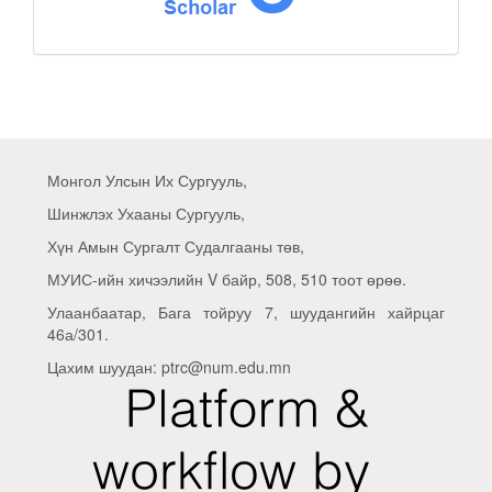
Монгол Улсын Их Сургууль,
Шинжлэх Ухааны Сургууль,
Хүн Амын Сургалт Судалгааны төв,
МУИС-ийн хичээлийн V байр, 508, 510 тоот өрөө.
Улаанбаатар, Бага тойруу 7, шуудангийн хайрцаг
46а/301.
Цахим шуудан: ptrc@num.edu.mn