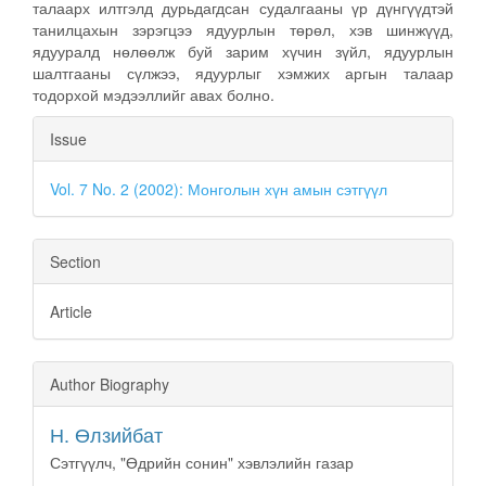
талаарх илтгэлд дурьдагдсан судалгааны үр дүнгүүдтэй
танилцахын зэрэгцээ ядуурлын төрөл, хэв шинжүүд,
ядууралд нөлөөлж буй зарим хүчин зүйл, ядуурлын
шалтгааны сүлжээ, ядуурлыг хэмжих аргын талаар
тодорхой мэдээллийг авах болно.
Article
Issue
Details
Vol. 7 No. 2 (2002): Монголын хүн амын сэтгүүл
Section
Article
Author Biography
Н. Өлзийбат
Сэтгүүлч, "Өдрийн сонин" хэвлэлийн газар