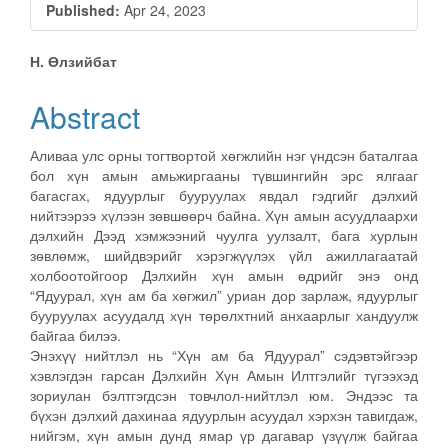
Published:
Apr 24, 2023
Main
Н. Өлзийбат
Article
Abstract
Content
Аливаа улс орны тогтвортой хөгжлийн нэг үндсэн баталгаа
бол хүн амын амьжиргааны түвшингийн эрс ялгааг
багасгах, ядуурлыг бууруулах явдал гэдгийг дэлхий
нийтээрээ хүлээн зөвшөөрч байна. Хүн амын асуудлаархи
дэлхийн Дээд хэмжээний чуулга уулзалт, бага хурлын
зөвлөмж, шийдвэрийг хэрэгжүүлэх үйл ажиллагаатай
холбоотойгоор Дэлхийн хүн амын өдрийг энэ онд
“Ядуурал, хүн ам ба хөгжил” уриан дор зарлаж, ядуурлыг
бууруулах асуудалд хүн төрөлхтний анхаарлыг хандуулж
байгаа билээ.
Энэхүү нийтлэл нь “Хүн ам ба Ядуурал” сэдэвтэйгээр
хэвлэгдэн гарсан Дэлхийн Хүн Амын Илтгэлийг түгээхэд
зориулан бэлтгэгдсэн товчлол-нийтлэл юм. Эндээс та
бүхэн дэлхий дахинаа ядуурлын асуудал хэрхэн тавигдаж,
нийгэм, хүн амын дунд ямар үр дагавар үзүүлж байгаа