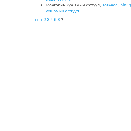
Монголын хүн амын сэтгүүл,
Товьёог
,
Mongo
хүн амын сэтгүүл
<<
<
2
3
4
5
6
7