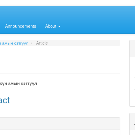
Announcements
About
н амын сэтгүүл
Article
хүн амын сэтгүүл
e
act
nt
e
ls