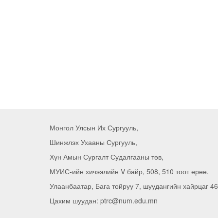
Монгол Улсын Их Сургууль,
Шинжлэх Ухааны Сургууль,
Хүн Амын Сургалт Судалгааны төв,
МУИС-ийн хичээлийн V байр, 508, 510 тоот өрөө.
Улаанбаатар, Бага тойруу 7, шуудангийн хайрцаг 46
Цахим шуудан: ptrc@num.edu.mn