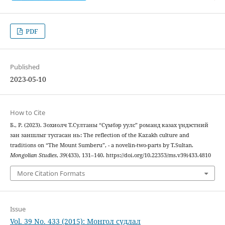
PDF
Published
2023-05-10
How to Cite
Б., Р. (2023). Зохиолч Т.Султаны “Сүмбэр уулс” романд казах үндэстний
зан заншлыг тусгасан нь: The reflection of the Kazakh culture and
traditions on “The Mount Sumberu”, - a novelin-two-parts by T.Sultan.
Mongolian Studies
,
39
(433), 131–140. https://doi.org/10.22353/ms.v39i433.4810
More Citation Formats
Issue
Vol. 39 No. 433 (2015): Монгол судлал