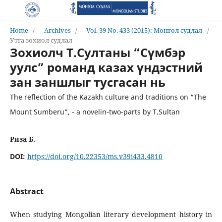
Home
/
Archives
/
Vol. 39 No. 433 (2015): Монгол судлал
/
Утга зохиол судлал
Зохиолч Т.Султаны “Сүмбэр
уулс” романд казах үндэстний
зан заншлыг тусгасан нь
The reflection of the Kazakh culture and traditions on “The
Mount Sumberu”, - a novelin-two-parts by T.Sultan
Риза Б.
DOI:
https://doi.org/10.22353/ms.v39i433.4810
Abstract
When studying Mongolian literary development history in