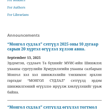
For Authors
For Librarians
Announcements
“Монгол судлал” сэтгүүл 2025 оны 10 дугаар
сарын 20 хүртэл өгүүлэл хүлээн авна.
September 13, 2025
Эрдэмтэн, судлаач Та бүхнийг МУИС-ийн Шинжлэх
ухааны сургуулийн Хүмүүнлэгийн ухааны салбарын
Монгол хэл хэл шинжлэлийн тэнхимээс эрхлэн
гаргадаг “МОНГОЛ СУДЛАЛ” сэтгүүлд эрдэм
шинжилгээний өгүүллээ ирүүлж хэвлүүлэхийг урьж
байна.
“Монгол судлал” сэтгүүлд өгүүлэл тогтмол