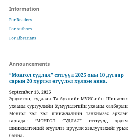
Information
For Readers
For Authors
For Librarians
Announcements
“Монгол судлал” сэтгүүл 2025 оны 10 дугаар
сарын 20 хүртэл өгүүлэл хүлээн авна.
September 13, 2025
Эрдэмтэн, судлаач Та бүхнийг МУИС-ийн Шинжлэх
ухааны сургуулийн Хүмүүнлэгийн ухааны салбарын
Монгол хэл хэл шинжлэлийн тэнхимээс эрхлэн
гаргадаг “МОНГОЛ СУДЛАЛ” сэтгүүлд эрдэм
шинжилгээний өгүүллээ ирүүлж хэвлүүлэхийг урьж
байна.