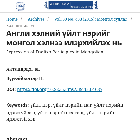
Home
/
Archives
/
Vol. 39 No. 433 (2015): Монгол судлал
/
Хэл шинжлэл
Англи хэлний үйлт нэрийг
монгол хэлнээ илэрхийлэх нь
Expression of English Participles in Mongolian
Алтанцэцэг М.
Бүүвэйбаатар Ц.
DOI:
https://doi.org/10.22353/ms.v39i433.4687
Keywords:
үйлт нэр, үйлт нэрийн цаг, үйлт нэрийн
идэвхгүй хэв, үйлт нэрийн хэлхэц, үйлт нэрийн
идэвхтэй хэв
Abstract