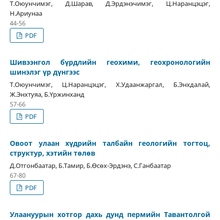
Т.Оюунчимэг, Д.Шарав, Д.Эрдэнэчимэг, Ц.Наранцэцэг,
Н.Ариунаа
44-56
PDF
Шивээнгол бүрдлийн геохими, геохронологийн
шинэлэг үр дүнгээс
Т.Оюунчимэг, Ц.Наранцэцэг, Х.Удаанжаргал, Б.Энхдалай,
Ж.Энхтуяа, Б.Үржинханд
57-66
PDF
Овоот улаан хүдрийн талбайн геологийн тогтоц,
структур, хэтийн төлөв
Д.Отгонбаатар, Б.Тамир, Б.Өсөх-Эрдэнэ, С.Ганбаатар
67-80
PDF
Улаануурын хотгор дахь дунд пермийн Тавантолгой