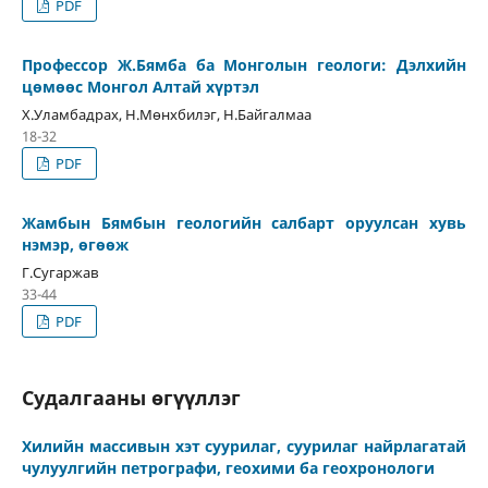
PDF
Профессор Ж.Бямба ба Монголын геологи: Дэлхийн
цөмөөс Монгол Алтай хүртэл
Х.Уламбадрах, Н.Мөнхбилэг, Н.Байгалмаа
18-32
PDF
Жамбын Бямбын геологийн салбарт оруулсан хувь
нэмэр, өгөөж
Г.Сугаржав
33-44
PDF
Судалгааны өгүүллэг
Хилийн массивын хэт суурилаг, суурилаг найрлагатай
чулуулгийн петрографи, геохими ба геохронологи