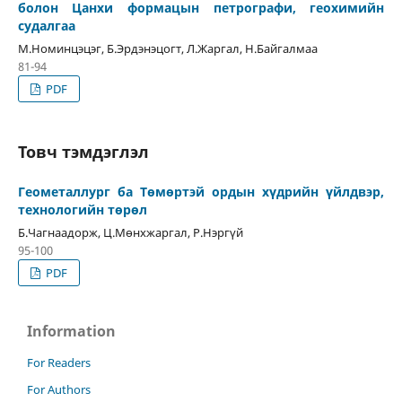
болон Цанхи формацын петрографи, геохимийн
судалгаа
М.Номинцэцэг, Б.Эрдэнэцогт, Л.Жаргал, Н.Байгалмаа
81-94
PDF
Товч тэмдэглэл
Геометаллург ба Төмөртэй ордын хүдрийн үйлдвэр,
технологийн төрөл
Б.Чагнаадорж, Ц.Мөнхжаргал, Р.Нэргүй
95-100
PDF
Information
For Readers
For Authors