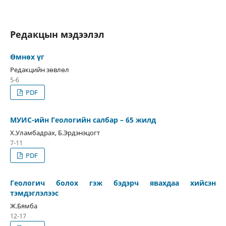
Редакцын мэдээлэл
Өмнөх үг
Редакцийн зөвлөл
5-6
PDF
МУИС-ийн Геологийн салбар – 65 жилд
Х.Уламбадрах, Б.Эрдэнэцогт
7-11
PDF
Геологич болох гэж бэдэрч явахдаа хийсэн
тэмдэглэлээс
Ж.Бямба
12-17