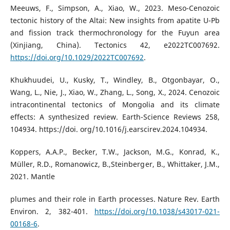
Meeuws, F., Simpson, A., Xiao, W., 2023. Meso-Cenozoic
tectonic history of the Altai: New insights from apatite U-Pb
and fission track thermochronology for the Fuyun area
(Xinjiang, China). Tectonics 42, e2022TC007692.
https://doi.org/10.1029/2022TC007692
.
Khukhuudei, U., Kusky, T., Windley, B., Otgonbayar, O.,
Wang, L., Nie, J., Xiao, W., Zhang, L., Song, X., 2024. Cenozoic
intracontinental tectonics of Mongolia and its climate
effects: A synthesized review. Earth-Science Reviews 258,
104934. https://doi. org/10.1016/j.earscirev.2024.104934.
Koppers, A.A.P., Becker, T.W., Jackson, M.G., Konrad, K.,
Müller, R.D., Romanowicz, B.,Steinberger, B., Whittaker, J.M.,
2021. Mantle
plumes and their role in Earth processes. Nature Rev. Earth
Environ. 2, 382-401.
https://doi.org/10.1038/s43017-021-
00168-6
.