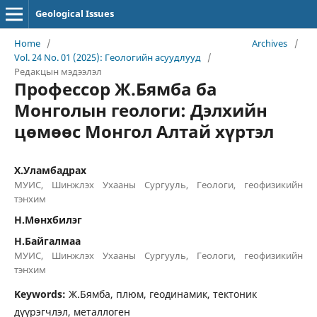
Geological Issues
Home
/
Archives
/
Vol. 24 No. 01 (2025): Геологийн асуудлууд
/
Редакцын мэдээлэл
Профессор Ж.Бямба ба
Монголын геологи: Дэлхийн
цөмөөс Монгол Алтай хүртэл
Х.Уламбадрах
МУИС, Шинжлэх Ухааны Сургууль, Геологи, геофизикийн
тэнхим
Н.Мөнхбилэг
Н.Байгалмаа
МУИС, Шинжлэх Ухааны Сургууль, Геологи, геофизикийн
тэнхим
Keywords:
Ж.Бямба, плюм, геодинамик, тектоник
дүүрэгчлэл, металлоген