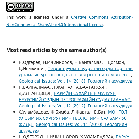
This work is licensed under a
Creative Commons Attribution-
NonCommercial-ShareAlike 4.0 International License
.
Most read articles by the same author(s)
Н.Одгэрэл, Н.Ичинноров, Н.Байгалмаа, Г.Цолмон,
Ц.Нямхишиг,
Төгрөг нуурын нүүрсний ордын эртний
ургамлын үр тоосонцрын олдворын шинэ мэдээлэл
,
Geological Issues: Vol. 14 (2016): Геологийн асуудлууд
Н.БАЙГАЛМАА, Л.ЖАРГАЛ, А.БААТАРХУЯГ,
Д.АЛТАНЦЭЦЭГ,
НАРИЙН СУХАЙТЫН ЧУЛУУН
НҮҮРСНИЙ ОРДЫН ПЕТРОГРАФИЙН СУДАЛГААНААС
,
Geological Issues: Vol. 12 (2012): Геологийн асуудлууд
Х.Уламбадрах, Ж.Бямба, Л.Жаргал, Б.Бат,
МОНГОЛ
УЛСЫИ ИХ СУРГУУЛИЙН ГЕОЛОГИЙН САЛБАР - 50
ЖИЛД
,
Geological Issues: Vol. 11 (2010): Геологийн
асуудлууд
Н.ОДГЭРЭЛ, Н.ИЧИННОРОВ, Х.УЛАМБАДРАХ,
БАРУУН