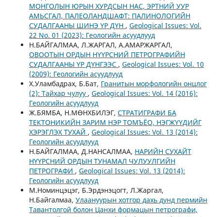
МОНГОЛЫН ЮРЫН ХУРДСЫН НАС, ЭРТНИЙ УУР
АМЬСГАЛ, ПАЛЕОЛАНДШАФТ: ПАЛИНОЛОГИЙН
СУДАЛГААНЫ ШИНЭ ҮР ДҮН
,
Geological Issues: Vol.
22 No. 01 (2023): Геологийн асуудлууд
Н.БАЙГАЛМАА, Л.ЖАРГАЛ, А.АМАРЖАРГАЛ,
ОВООТЫН ОРДЫН НҮҮРСНИЙ ПЕТРОГРАФИЙН
СУДАЛГААНЫ ҮР ДҮНГЭЭС
,
Geological Issues: Vol. 10
(2009): Геологийн асуудлууд
Х.Уламбадрах, Б.Бат,
Гранитын морфологийн онцлог
(2): Тайхар чулуу
,
Geological Issues: Vol. 14 (2016):
Геологийн асуудлууд
Ж.БЯМБА, Н.МӨНХБИЛЭГ,
СТРАТИГРАФИ БА
ТЕКТОНИКИЙН ЗАРИМ НЭР ТОМЪЁО, НЭГЖҮҮДИЙГ
ХЭРЭГЛЭХ ТУХАЙ
,
Geological Issues: Vol. 13 (2014):
Геологийн асуудлууд
Н.БАЙГАЛМАА, Д.НАНСАЛМАА,
НАРИЙН СУХАЙТ
НҮҮРСНИЙ ОРДЫН ТУНАМАЛ ЧУЛУУЛГИЙН
ПЕТРОГРАФИ
,
Geological Issues: Vol. 13 (2014):
Геологийн асуудлууд
М.Номинцэцэг, Б.Эрдэнэцогт, Л.Жаргал,
Н.Байгалмаа,
Улаануурын хотгор дахь дунд пермийн
Тавантолгой болон Цанхи формацын петрографи,