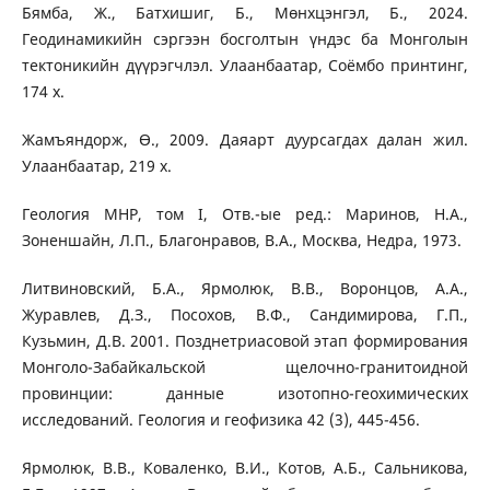
Бямба, Ж., Батхишиг, Б., Мөнхцэнгэл, Б., 2024.
Геодинамикийн сэргээн босголтын үндэс ба Монголын
тектоникийн дүүрэгчлэл. Улаанбаатар, Соёмбо принтинг,
174 х.
Жамъяндорж, Ө., 2009. Даяарт дуурсагдах далан жил.
Улаанбаатар, 219 х.
Геология МНР, том I, Отв.-ые ред.: Маринов, Н.А.,
Зоненшайн, Л.П., Благонравов, В.А., Москва, Недра, 1973.
Литвиновский, Б.А., Ярмолюк, В.В., Воронцов, А.А.,
Журавлев, Д.З., Посохов, В.Ф., Сандимирова, Г.П.,
Кузьмин, Д.В. 2001. Позднетриасовой этап формирования
Монголо-Забайкальской щелочно-гранитоидной
провинции: данные изотопно-геохимических
исследований. Геология и геофизика 42 (3), 445-456.
Ярмолюк, В.В., Коваленко, В.И., Котов, А.Б., Сальникова,