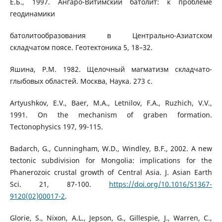
Е.Б., 1997. Ангаро-Витимский батолит: к проблеме
геодинамики
батолитообразования в Центрально-Азиатском
складчатом поясе. Геотектоника 5, 18–32.
Яшина, Р.М. 1982. Щелочный магматизм складчато-
глыбовых областей. Москва, Наука. 273 с.
Artyushkov, E.V., Baer, M.A., Letnilov, F.A., Ruzhich, V.V.,
1991. On the mechanism of graben formation.
Tectonophysics 197, 99-115.
Badarch, G., Cunningham, W.D., Windley, B.F., 2002. A new
tectonic subdivision for Mongolia: implications for the
Phanerozoic crustal growth of Central Asia. J. Asian Earth
Sci. 21, 87-100.
https://doi.org/10.1016/S1367-
9120(02)00017-2
.
Glorie, S., Nixon, A.L., Jepson, G., Gillespie, J., Warren, C.,