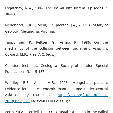
Logatchev, N.A., 1984. The Baikal Rift system. Episodes 7,
38–43.
Neuendorf, K.K.E., Mehl, J.P., Jackson, J.A., 2011. Glossary of
Geology. Alexandria, Virginia.
Tapponnier, P., Peltzer, G., Armio, R., 1986. On the
mechanics of the collision between India and Asia. In:
Coward, M.P., Ries, A.C. (eds.),
Collision tectonics. Geological Society of London Special
Publication 19, 115-157.
Windley, B.F., Allen, M.B., 1993. Mongolian plateau:
Evidence for a late Cenozoic mantle plume under central
Asia. Geology 21(4), 295-298.
https://doi.org/10.1130/0091-
7613(1993)021
<0295:MPEFAL>2.3.CO;2.
Zorin, Yu.A., Cordell, L., 1991. Crustal extension in the Baikal