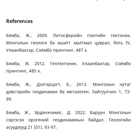
References
Бямба, Ж., 2009. Литосферийн плитийн тектоник.
Монголын геологи ба ашигт малтмал цуврал, боть IV,
Улаанбаатар, Соёмбо принтинг, 487 х.
Бямба, Ж. 2012. Геотектоник. Улаанбаатар, Соёмбо
принтинг, 485 х.
Бямба, Ж., Дэлгэрцогт, Б., 2013. Монголын нутаг
дэвсгэрийн геодинамик ба металоген. Хайгуулчин 1, 73-
99.
Бямба, Ж., Эрдэнэчимэг, Д. 2022. Баруун Монголын
сэргэсэн орогений геодинамикын байдал. Геологийн
асуудлууд 21 (01), 93-97.