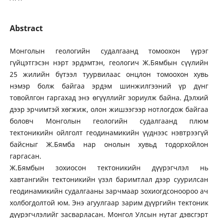
Abstract
Монголын геологийн судалгаанд томоохон үүрэг
гүйцэтгэсэн нэрт эрдэмтэн, геологич Ж.Бямбын сүүлийн
25 жилийн бүтээл туурвилаас онцлон томоохон хувь
нэмэр болж байгаа эрдэм шинжилгээний үр дүнг
товойлгон гаргахад энэ өгүүллийг зориулж байна. Дэлхий
дээр эрчимтэй хөгжиж, олон жишээгээр нотлогдож байгаа
боловч Монголын геологийн судалгаанд плюм
тектоникийн ойлголт геодинамикийн үүднээс нэвтрээгүй
байсныг Ж.Бямба нар онолын хувьд тодорхойлон
гаргасан.
Ж.Бямбын зохиосон тектоникийн дүүрэгчлэл нь
хавтангийн тектоникийн үзэл баримтлал дээр суурилсан
геодинамикийн судалгааны зарчмаар зохиогдсоноороо ач
холбогдолтой юм. Энэ агуулгаар зарим дүүргийн тектоник
дүүрэгчлэлийг засварласан. Монгол Улсын нутаг дэвсгэрт