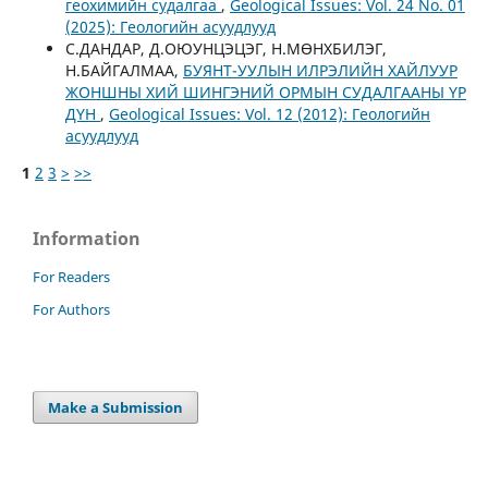
геохимийн судалгаа
,
Geological Issues: Vol. 24 No. 01
(2025): Геологийн асуудлууд
С.ДАНДАР, Д.ОЮУНЦЭЦЭГ, Н.МӨНХБИЛЭГ,
Н.БАЙГАЛМАА,
БУЯНТ-УУЛЫН ИЛРЭЛИЙН ХАЙЛУУР
ЖОНШНЫ ХИЙ ШИНГЭНИЙ ОРМЫН СУДАЛГААНЫ ҮР
ДҮН
,
Geological Issues: Vol. 12 (2012): Геологийн
асуудлууд
1
2
3
>
>>
Information
For Readers
For Authors
Make a Submission