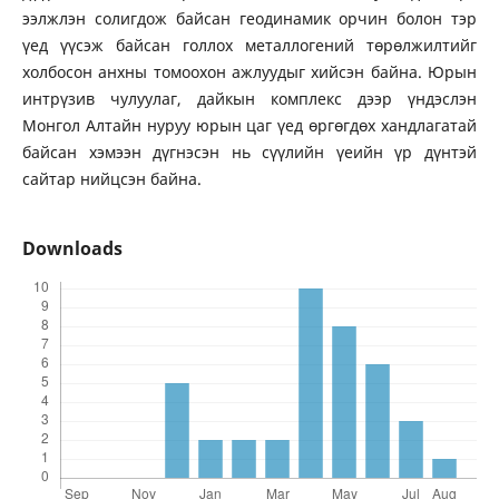
ээлжлэн солигдож байсан геодинамик орчин болон тэр
үед үүсэж байсан голлох металлогений төрөлжилтийг
холбосон анхны томоохон ажлуудыг хийсэн байна. Юрын
интрүзив чулуулаг, дайкын комплекс дээр үндэслэн
Монгол Алтайн нуруу юрын цаг үед өргөгдөх хандлагатай
байсан хэмээн дүгнэсэн нь сүүлийн үеийн үр дүнтэй
сайтар нийцсэн байна.
Downloads