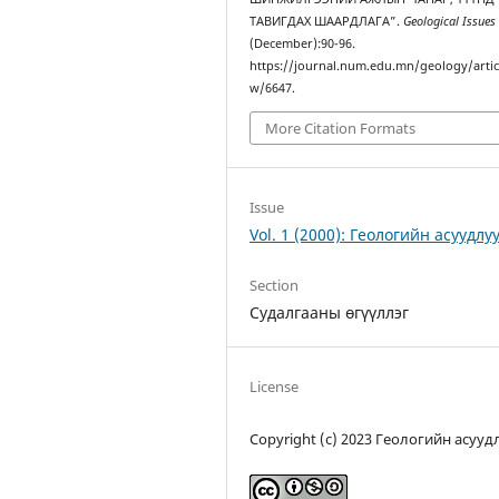
ТАВИГДАХ ШААРДЛАГА”.
Geological Issues
(December):90-96.
https://journal.num.edu.mn/geology/artic
w/6647.
More Citation Formats
Issue
Vol. 1 (2000): Геологийн асуудлу
Section
Судалгааны өгүүллэг
License
Copyright (c) 2023 Геологийн асууд