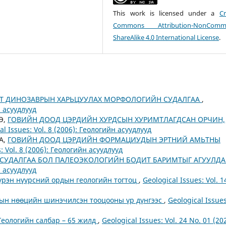
This work is licensed under a
Cr
Commons Attribution-NonCommer
ShareAlike 4.0 International License
.
 ДИНОЗАВРЫН ХАРЬЦУУЛАХ МОРФОЛОГИЙН СУДАЛГАА
,
н асуудлууд
Э,
ГОВИЙН ДООД ЦЭРДИЙН ХУРДСЫН ХУРИМТЛАГДСАН ОРЧИН,
al Issues: Vol. 8 (2006): Геологийн асуудлууд
А,
ГОВИЙН ДООД ЦЭРДИЙН ФОРМАЦИУДЫН ЭРТНИЙ АМЬТНЫ
: Vol. 8 (2006): Геологийн асуудлууд
УДАЛГАА БОЛ ПАЛЕОЭКОЛОГИЙН БОДИТ БАРИМТЫГ АГУУЛД
н асуудлууд
үрэн нүүрсний ордын геологийн тогтоц
,
Geological Issues: Vol. 1
ын нөөцийн шинэчилсэн тооцооны үр дүнгээс
,
Geological Issues
еологийн салбар – 65 жилд
,
Geological Issues: Vol. 24 No. 01 (20