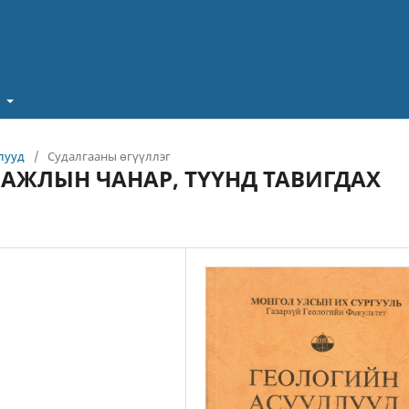
t
длууд
/
Судалгааны өгүүллэг
ЖЛЫН ЧАНАР, ТҮҮНД ТАВИГДАХ