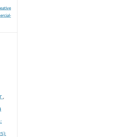
eative
cial-
АГ
,
4
:
25):