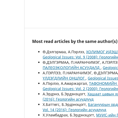
Most read articles by the same author(s)
Ө.Дэлгэрмаа, А.Пэрлээ,
ХОЛИМОГ ИДЭШТ
Geological Issues: Vol. 9 (2008): Геологий
Ө.ДЭЛГЭРМАА, П.НАРАНЧИМЭГ, А.ПЭРЛЭ
ПАЛЕОЭКОЛОГИЙН АСУУДАЛД
,
Geologic
А.ПЭРЛЭЭ, П.НАРАНЧИМЭГ, Ө.ДЭЛГЭРМА
ҮЛДЭГДЛИЙН ОНЦЛОГ
,
Geological Issues
А.Пэрлээ, А.Амаржаргал,
ТАФОНОМИЙН С
Geological Issues: Vol. 2 (2000): Геологий
А.Эрдэнэ, Б.Эрдэнэцогт,
Хашаат цавын х
(2016): Геологийн асуудлууд
Х.Баттөгс, Б.Эрдэнэцогт,
Багануурын орд
Vol. 14 (2016): Геологийн асуудлууд
Х.Уламбадрах, Б.Эрдэнэцогт,
МУИС-ийн Г