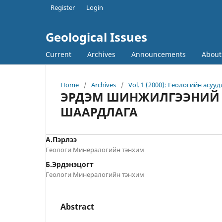
Register
Login
Geological Issues
Current
Archives
Announcements
Abou
Home
/
Archives
/
Vol. 1 (2000): Геологийн асуу
ЭРДЭМ ШИНЖИЛГЭЭНИЙ А
ШААРДЛАГА
А.Пэрлээ
Геологи Минералогийн тэнхим
Б.Эрдэнэцогт
Геологи Минералогийн тэнхим
Abstract