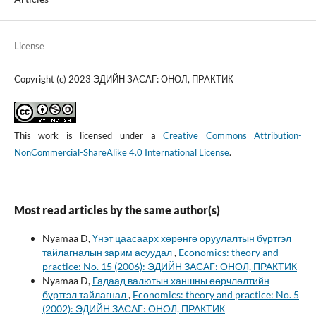
License
Copyright (c) 2023 ЭДИЙН ЗАСАГ: ОНОЛ, ПРАКТИК
This work is licensed under a
Creative Commons Attribution-
NonCommercial-ShareAlike 4.0 International License
.
Most read articles by the same author(s)
Nyamaa D,
Үнэт цаасаарх хөрөнгө оруулалтын бүртгэл
тайлагналын зарим асуудал
,
Economics: theory and
practice: No. 15 (2006): ЭДИЙН ЗАСАГ: ОНОЛ, ПРАКТИК
Nyamaa D,
Гадаад валютын ханшны өөрчлөлтийн
бүртгэл тайлагнал
,
Economics: theory and practice: No. 5
(2002): ЭДИЙН ЗАСАГ: ОНОЛ, ПРАКТИК