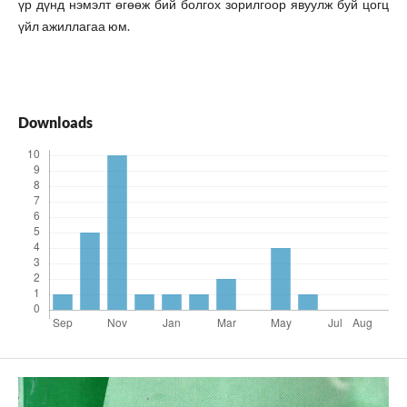
үр дүнд нэмэлт өгөөж бий болгох зорилгоор явуулж буй цогц
үйл ажиллагаа юм.
Downloads