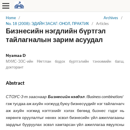
Home
/
Archives
/
No. 18 (2008): ЭДИЙН ЗАСАГ: ОНОЛ, ПРАКТИК
/
Articles
Бизнесийн нэгдлийн бүртгэл
тайлагналын зарим асуудал
Nyamaa D
МУИС-ЭЗС-ийн Нягтлан бодох бүртгэлийн тэнхимийн багш,
докторант
Abstract
СТОУС-3-т зааснаар
Бизнесийн нэгдэл
/Business combination/
гэж тусдаа аж ахуйн нэгжүүд буюу бизнесүүдийг нэг тайлагнагч
аж ахуйн нэгжид нэгтгэхийг хэлэх бөгөөд б
изнес
гэдэг нь
хөрөнгө оруулалтыг нөхөх эсвэл бизнесийн үйл ажиллагааны
зардлыг бууруулах эсвэл хамтарсан үйл ажиллагаа явуулсны