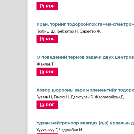
PDF
Уран, торийг тодорхойлох гамма-спектро
Гэрбиш Ш, Ганбаатар Н, Сэрээтэр Ж
PDF
О поведений термов задачи двух центров
Жанлав Т
PDF
Ховор шорооны зарим элементийг тодор
Зузаан Н, Гансүх Н, Далхсүрэн Б, Жаргалсайхан Д
PDF
Удаан нейтроноор явагдах (n,α) урвалын 
Хүүхэнхүү Г, Чадраабал И