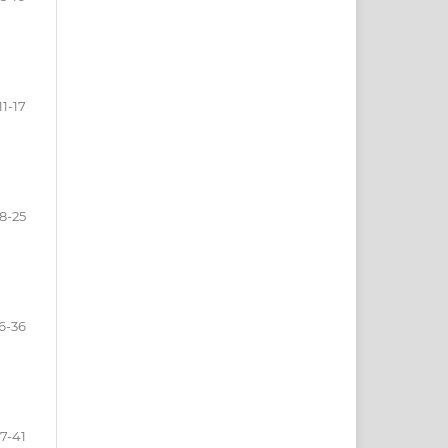
11-17
18-25
6-36
7-41