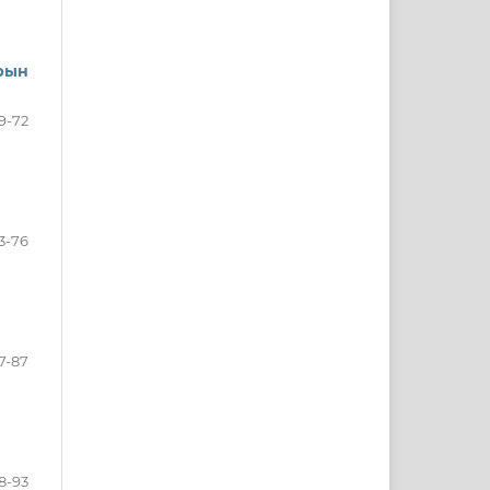
рын
9-72
3-76
7-87
8-93