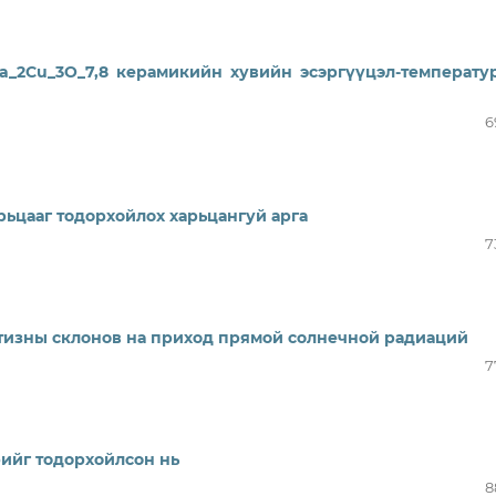
a_2Cu_3O_7,8 керамикийн хувийн эсэргүүцэл-температу
6
ьцааг тодорхойлох харьцангуй арга
7
тизны склонов на приход прямой солнечной радиаций
7
ийг тодорхойлсон нь
8