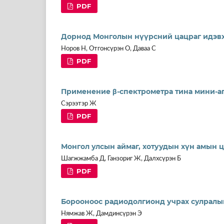
PDF
Дорнод Монголын нүүрсний цацраг идэвх
Норов Н, Отгонсүрэн О, Даваа С
PDF
Применение β-спектрометра тина мини-а
Сэрээтэр Ж
PDF
Монгол улсын аймаг, хотуудын хүн амын 
Шагжжамба Д, Ганзориг Ж, Далхсүрэн Б
PDF
Борооноос радиодолгионд учрах сулралыг
Нямжав Ж, Дамдинсүрэн Э