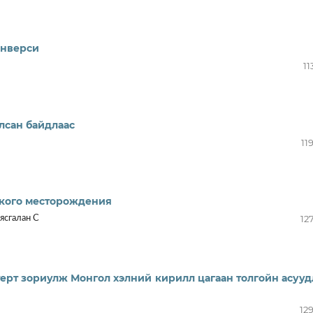
инверси
11
лсан байдлаас
11
ского месторождения
12
ясгалан С
ерт зориулж Монгол хэлний кирилл цагаан толгойн асуу
12