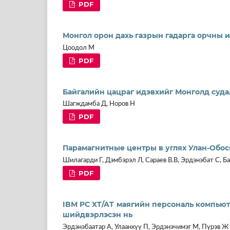
PDF
Монгол орон дахь газрын гадарга орчны 
Цоодол М
PDF
Байгалийн цацраг идэвхийг Монголд суда
Шагждамба Д, Норов Н
PDF
Парамагнитные центры в углях Улан-Обо
Шилагарди Г, Дэмбэрэл Л, Сараев В.В, Эрдэнэбат С, Ба
PDF
IBM PC XT/AT маягийн персональ компьют
шийдвэрлэсэн нь
Эрдэнэбаатар А, Улаанхүү П, Эрдэнэчимэг М, Пүрэв Ж