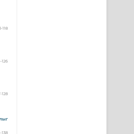
3-118
9-126
7-128
длыг
9-138