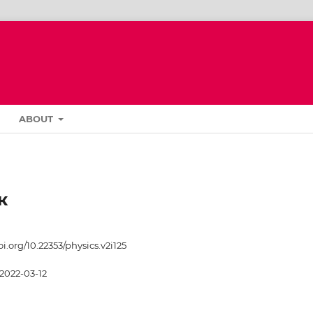
ABOUT
к
oi.org/10.22353/physics.v2i125
2022-03-12