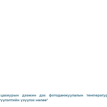
ф цахиурын дээжин дэх фотодамжуулалын температу
түүлэлтийн үзүүлэх нөлөө"