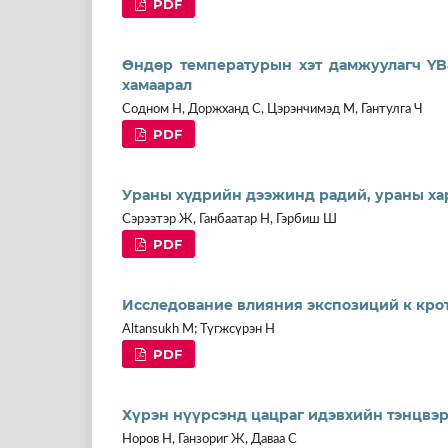
PDF
Өндөр температурын хэт дамжуулагч YB
хамаарал
Содном Н, Доржханд С, Цэрэнчимэд М, Гантулга Ч
PDF
Ураны хүдрийн дээжинд радий, ураны хар
Сэрээтэр Ж, Ганбаатар Н, Гэрбиш Ш
PDF
Исследование влияния экспозиций к кро
Altansukh M; Түгжсүрэн Н
PDF
Хүрэн нүүрсэнд цацраг идэвхийн тэнцвэр
Норов Н, Ганзориг Ж, Даваа С