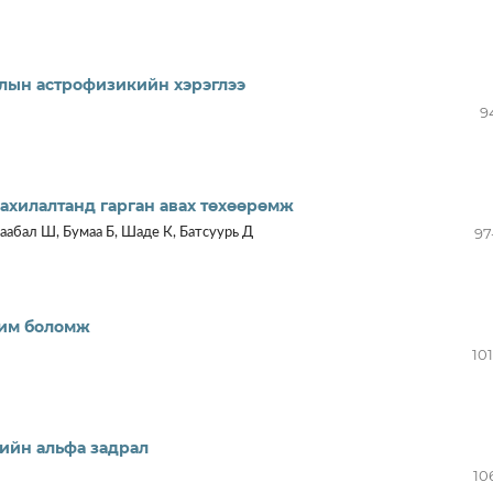
алын астрофизикийн хэрэглээ
9
ахилалтанд гарган авах төхөөрөмж
97
аабал Ш, Бумаа Б, Шаде К, Батсуурь Д
рим боломж
10
ийн альфа задрал
10