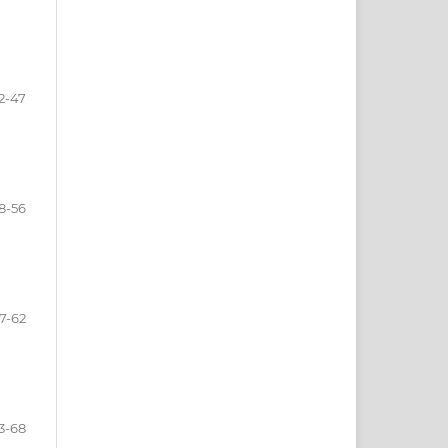
2-47
8-56
7-62
3-68