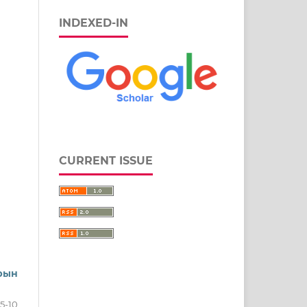
INDEXED-IN
CURRENT ISSUE
рын
5-10