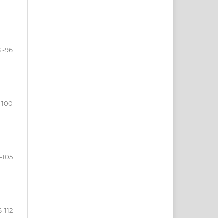
4-96
-100
1-105
6-112