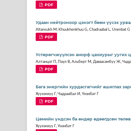
PDF
Удаан нейтроноор цэнэгт бөөм үүсэх урв
Altansukh M; Khuukhenkhuu G, Chadraabal L, Unenbat G
PDF
Устөрөгчжүүлсэн аморф цахиурыг уугих ц
Алтанцог П, Паул В, Альберт М, Даваасамбуу Ж, Чадр
PDF
Бага энергийн хурдасгагчийг ашиглах за
Хүүхэнхүү Г, Чадраабал И, Үнэнбат Г
PDF
Цөмийн үндсэн ба өндөр өдөөгдсөн төлөв
Хүүхэнхүү Г, Үнэнбат Г