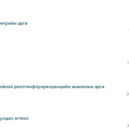
метрийн арга
хойлох рентгенфлуоресценцийн анализын арга
2
дундач огтлол
3