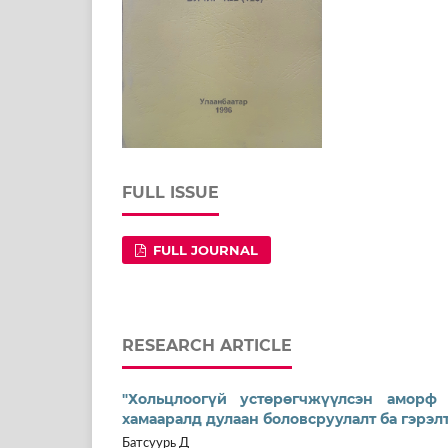
FULL ISSUE
FULL JOURNAL
RESEARCH ARTICLE
"Хольцлоогүй устөрөгчжүүлсэн амор
хамааралд дулаан боловсруулалт ба гэрэл
Батсуурь Д