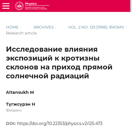
HOME
/
ARCHIVES
/
VOL. 2 NO. 125 (1996): ФИЗИК
/
Research article
Исследование влияния
экспозиций к кротизны
склонов на приход прямой
солнечной радиаций
Altansukh M
Түгжсүрэн Н
Физикч
DOI:
https://doi.org/10.22353/physics.v2i125.473