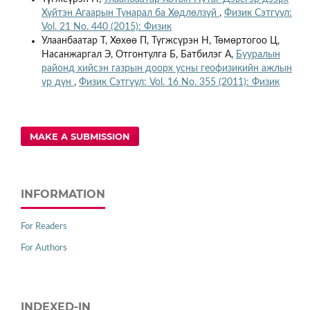
Хүйтэн Агаарын Тунарал ба Хөдлөлзүй
,
Физик Сэтгүүл:
Vol. 21 No. 440 (2015): Физик
Улаанбаатар Т, Хөхөө П, Түгжсүрэн Н, Төмөртогоо Ц,
Насанжаргал Э, Отгонтулга Б, Батбилэг А,
Бууралын
районд хийсэн газрын доорх усны геофизикийн ажлын
үр дүн
,
Физик Сэтгүүл: Vol. 16 No. 355 (2011): Физик
MAKE A SUBMISSION
INFORMATION
For Readers
For Authors
INDEXED-IN