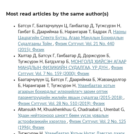
Most read articles by the same author(s)
Батсүх Г, Баатарчулуун Ц, Ганбаатар Д, Түгжсүрэн Н,
Ганбат Б, Даариймаа Б, Нарангарав T, Бадрах Л,
Нарны
Цацрагийн Спектр Бүтэц, Агаар Мандлын Бохирдлын
Судалгааны Тойм
,
Физик Сэтгүүл: Vol. 21 No. 440
(2015): Физик
Халтар Д, Батсүх Г, Ганбаатар Д, Доржсүрэн Б,
Түгжсүрэн Н, Батдэлгэр Б,
МОНГОЛД ХИЙСЭН АГААР
МАНДЛЫН ФИЗИКИЙН СУДАЛГАА, ҮР ДҮН
,
Физик
Сэтгүүл: Vol. 7 No. 159 (2000): Физик
Баатарчулуун Ц, Батсүх Г, Даариймаа Б, Жавзандолгор
Б, Нарангарав Т, Түгжсүрэн Н,
Улаанбаатар хотын
агаарын бохирдлыг илэрхийлэгч зарим оптик
параметрүүдийн жилийн явцын судалгаа (2015-2018)
,
Физик Сэтгүүл: Vol. 28 No. 510 (2019): Физик
Altansukh M, Khuukhenkhuu G, Chadraabal L, Unenbat G,
Удаан нейтроноор цэнэгт бөөм үүсэх урвалын
астрофизикийн хэрэглээ
,
Физик Сэтгүүл: Vol. 2 No. 125
(1996): Физик
Түгжсүрэн Н,
Улаанбаатар Хотын Нутаг Дэвсгэр дээрх