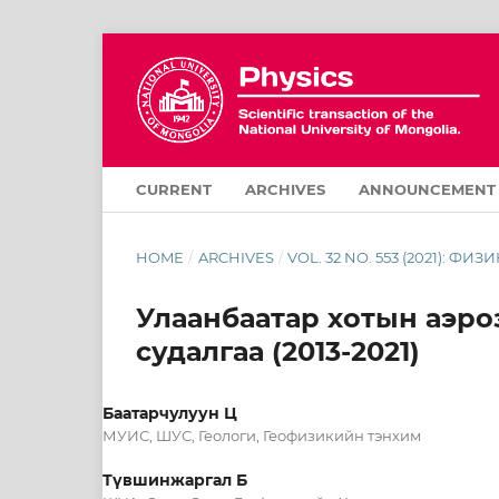
CURRENT
ARCHIVES
ANNOUNCEMENT
HOME
/
ARCHIVES
/
VOL. 32 NO. 553 (2021): ФИЗИ
Улаанбаатар хотын аэро
судалгаа (2013-2021)
Баатарчулуун Ц
МУИС, ШУС, Геологи, Геофизикийн тэнхим
Түвшинжаргал Б