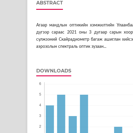
ABSTRACT
Агаар мандлын оптикийн хэмжилтийн Улаанба
дүгээр сараас 2021 оны 3 дугаар сарын хоо
сүлжээний Скайрадиометр багаж ашиглан хийсэ
аэрозолын спектраль оптик зузаан...
DOWNLOADS