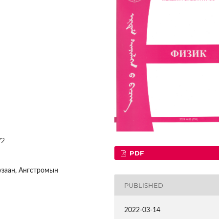
72
PDF
узаан, Ангстромын
PUBLISHED
2022-03-14