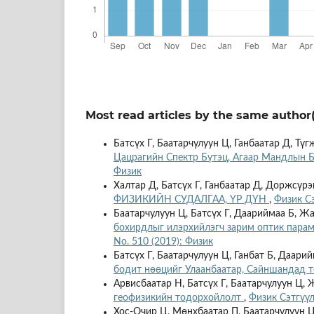
Most read articles by the same author(
Батсүх Г, Баатарчулуун Ц, Ганбаатар Д, Түг
Цацрагийн Спектр Бүтэц, Агаар Мандлын 
Физик
Халтар Д, Батсүх Г, Ганбаатар Д, Доржсүрэ
ФИЗИКИЙН СУДАЛГАА, ҮР ДҮН
,
Физик Сэ
Баатарчулуун Ц, Батсүх Г, Даариймаа Б, Ж
бохирдлыг илэрхийлэгч зарим оптик парам
No. 510 (2019): Физик
Батсүх Г, Баатарчулуун Ц, Ганбат Б, Даари
бодит нөөцийг Улаанбаатар, Сайншандад 
Арвисбаатар Н, Батсүх Г, Баатарчулуун Ц,
геофизикийн тодорхойлолт
,
Физик Сэтгүүл:
Хос-Очир Ц, Мөнхбаатар П, Баатарчулуун 