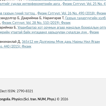
лөлтийг судлах интерферометрийн арга
,
Физик Сэтгүүл: Vol. 25 No. 
ав газрын гүний тогтоц
,
Физик Сэтгүүл: Vol. 26 No. 490 (2018): Физик
взандолгор Б, Даариймаа Б, Нарангарав Т,
Газрын гадаргуугийн хэлб
о
,
Физик Сэтгүүл: Vol. 28 No. 510 (2019): Физик
аариймаа Б,
Улаанбаатар хот орчмын агаар мандлын бохирдлын опт
мрийн утаатай байх хугацаанд харьцуулан судалсан дүн
,
Физик
Мөнхманлай Д,
365±12 нм Долгионы Муж дахь Нарны Нил Ягаан
No. 440 (2015): Физик
Elect ISSN: 2790-8321
ongolia. Physics (Sci. tran. NUM, Phys.)
© 2026