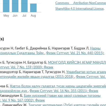
Commons Attribution-NonCommerc
ShareAlike 4.0 International License
.
s)
жсүрэн Н, Ганбат Б, Даариймаа Б, Нарангарав T, Бадрах Л,
Нарны
Бохирдлын Судалгааны Тойм
,
Физик Сэтгүүл: Vol. 21 No. 440 (2015):
н Б, Түгжсүрэн Н, Батдэлгэр Б,
МОНГОЛД ХИЙСЭН АГААР МАНД
тгүүл: Vol. 7 No. 159 (2000): Физик
авзандолгор Б, Нарангарав Т, Түгжсүрэн Н,
Улаанбаатар хотын агаар
етрүүдийн жилийн явцын судалгаа (2015-2018)
,
Физик Сэтгүүл: Vol.
ймаа Б,
Хэвтээ болон налуу гадаргад тусах нарны цацрагийн энергий
тодорхойлсон дүн
,
Физик Сэтгүүл: Vol. 16 No. 355 (2011): Физик
 Жавзандулам Б,
Баян хүрээний (таван хар овоо) солирын тогооны
 Vol. 9 No. 167 (2002): Физик
Ц, Даваасамбуу Ж,
Тунгалаг материалаар (ZnSe) нэвтрэх гэрлийн хүч