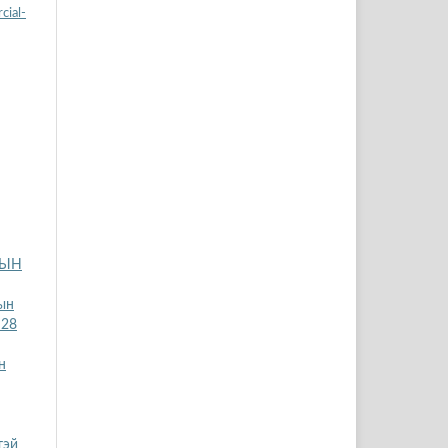
ial-
ЛЫН
ын
 28
н
тэй