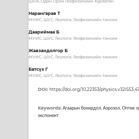
ШУА, Одон Орон Геофизикийн Хүрээлэн
Нарангарав Т
МУИС, ШУС, Геологи, Геофизикийн тэнхим
Даариймаа Б
МУИС, ШУС, Геологи, Геофизикийн тэнхим
Жавзандолгор Б
МУИС, ШУС, Геологи, Геофизикийн тэнхим
Батсүх Г
МУИС, ШУС, Геологи, Геофизикийн тэнхим
DOI:
https://doi.org/10.22353/physics.v32i553.4
Keywords:
Агаарын бохирдол, Аэрозол, Оптик з
экспонент