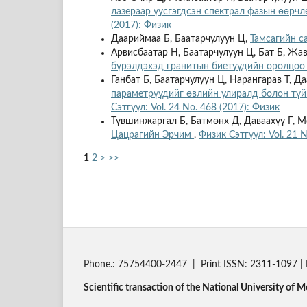
лазераар үүсгэгдсэн спектрал фазын өөрч
(2017): Физик
Даариймаа Б, Баатарчулуун Ц,
Тамсагийн с
Арвисбаатар Н, Баатарчулуун Ц, Бат Б, Жа
бүрэлдэхэд гранитын биетүүдийн оролцо
Ганбат Б, Баатарчулуун Ц, Нарангарав Т, Д
параметрүүдийг өвлийн улиралд болон түй
Сэтгүүл: Vol. 24 No. 468 (2017): Физик
Түвшинжаргал Б, Батмөнх Д, Даваахүү Г, 
Цацрагийн Эрчим
,
Физик Сэтгүүл: Vol. 21 
1
2
>
>>
Phone.: 75754400-2447 | Print ISSN: 2311-1097 | 
Scientific transaction of the National University of M