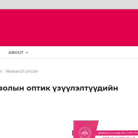
ABOUT
К
/
Research article
золын оптик үзүүлэлтүүдийн