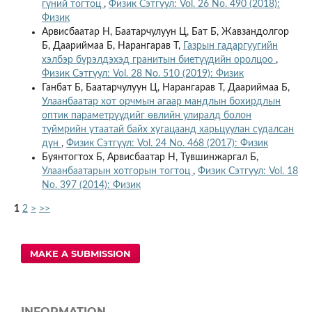
гүний тогтоц
,
Физик Сэтгүүл: Vol. 26 No. 490 (2018):
Физик
Арвисбаатар Н, Баатарчулуун Ц, Бат Б, Жавзандолгор
Б, Даариймаа Б, Нарангарав Т,
Газрын гадаргуугийн
хэлбэр бүрэлдэхэд гранитын биетүүдийн оролцоо
,
Физик Сэтгүүл: Vol. 28 No. 510 (2019): Физик
Ганбат Б, Баатарчулуун Ц, Нарангарав Т, Даариймаа Б,
Улаанбаатар хот орчмын агаар мандлын бохирдлын
оптик параметрүүдийг өвлийн улиралд болон
түймрийн утаатай байх хугацаанд харьцуулан судалсан
дүн
,
Физик Сэтгүүл: Vol. 24 No. 468 (2017): Физик
Буянтогтох Б, Арвисбаатар Н, Түвшинжаргал Б,
Улаанбаатарын хотгорын тогтоц
,
Физик Сэтгүүл: Vol. 18
No. 397 (2014): Физик
1
2
>
>>
MAKE A SUBMISSION
INFORMATION