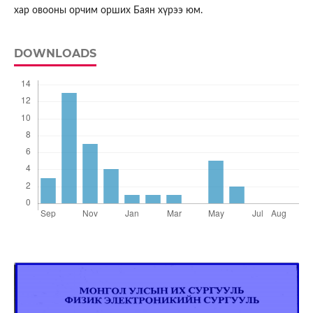
хар овооны орчим орших Баян хүрээ юм.
DOWNLOADS