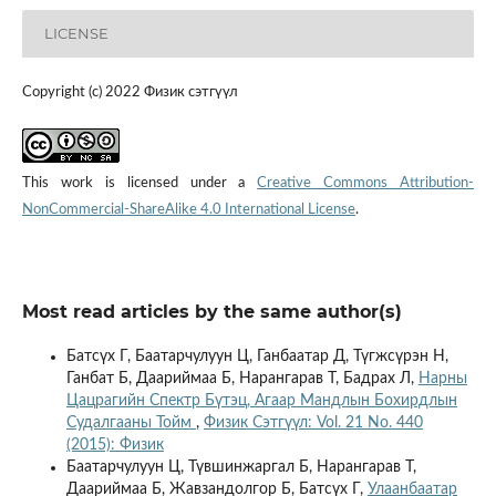
LICENSE
Copyright (c) 2022 Физик сэтгүүл
This work is licensed under a
Creative Commons Attribution-
NonCommercial-ShareAlike 4.0 International License
.
Most read articles by the same author(s)
Батсүх Г, Баатарчулуун Ц, Ганбаатар Д, Түгжсүрэн Н,
Ганбат Б, Даариймаа Б, Нарангарав T, Бадрах Л,
Нарны
Цацрагийн Спектр Бүтэц, Агаар Мандлын Бохирдлын
Судалгааны Тойм
,
Физик Сэтгүүл: Vol. 21 No. 440
(2015): Физик
Баатарчулуун Ц, Түвшинжаргал Б, Нарангарав Т,
Даариймаа Б, Жавзандолгор Б, Батсүх Г,
Улаанбаатар