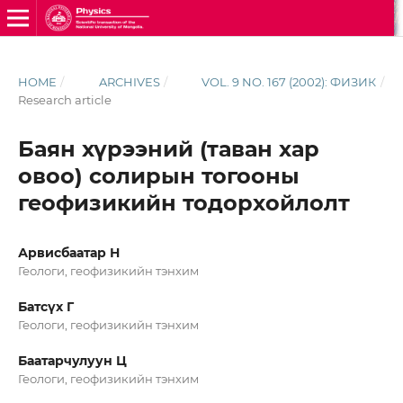
HOME
/
ARCHIVES
/
VOL. 9 NO. 167 (2002): ФИЗИК
/
Research article
Баян хүрээний (таван хар
овоо) солирын тогооны
геофизикийн тодорхойлолт
Арвисбаатар Н
Геологи, геофизикийн тэнхим
Батсүх Г
Геологи, геофизикийн тэнхим
Баатарчулуун Ц
Геологи, геофизикийн тэнхим