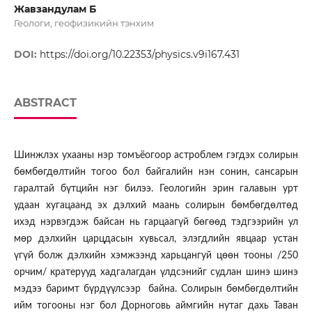
Жавзандулам Б
Геологи, геофизикийн тэнхим
DOI:
https://doi.org/10.22353/physics.v9i167.431
ABSTRACT
Шинжлэх ухааны нэр томъёогоор астроблем гэгдэх солирын
бөмбөгдөлтийн тогоо бол байгалийн нэн сонин, сансарын
гаралтай бүтцийн нэг билээ. Геологийн эрин галавын урт
удаан хугацаанд эх дэлхий маань солирын бөмбөгдөлтөд
ихэд нэрвэгдэж байсан нь гарцаагүй бөгөөд тэдгээрийн ул
мөр дэлхийн царцдасын хувьсал, элэгдлийн явцаар устан
үгүй болж дэлхийн хэмжээнд харьцангуй цөөн тооны /250
орчим/ кратерууд хадгалагдан үлдсэнийг судлан шинэ шинэ
мэдээ баримт бүрдүүлсээр байна. Солирын бөмбөгдөлтийн
ийм тогооны нэг бол Дорноговь аймгийн нутаг дахь Таван