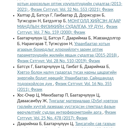
хотын аэрозолын оптик үзүүлэлтүүдийн судалгаа (2013-
2021)
,
Физик Сэтгүүл: Vol. 32 No. 553 (2021): Физик
Халтар Д, Батсүх Г, Ганбаатар Д, Доржсүрэн Б,
Түгжсүрэн Н, Батдэлгэр Б,
МОНГОЛД ХИЙСЭН АГААР
МАНДЛЫН ФИЗИКИЙН СУДАЛГАА, ҮР ДҮН
,
Физик
Сэтгүүл: Vol. 7 No. 159 (2000): Физик
Баатарчулуун Ц, Батсүх Г, Даариймаа Б, Жавзандолгор
Б, Нарангарав Т, Түгжсүрэн Н,
Улаанбаатар хотын
агаарын бохирдлыг илэрхийлэгч зарим оптик
параметрүүдийн жилийн явцын судалгаа (2015-2018)
,
Физик Сэтгүүл: Vol. 28 No. 510 (2019): Физик
Батсүх Г, Баатарчулуун Ц, Ганбат Б, Даариймаа Б,
Хэвтээ болон налуу гадаргад тусах нарны цацрагийн
энергийн бодит нөөцийг Улаанбаатар, Сайншандад
тодорхойлсон дүн
,
Физик Сэтгүүл: Vol. 16 No. 355
(2011): Физик
Хос-Очир Ц, Мөнхбаатар П, Баатарчулуун Ц,
Даваасамбуу Ж,
Тунгалаг материалаар (ZnSe) нэвтрэх
гэрлийн хүчтэй лазераар үүсгэгдсэн спектрал фазын
өөрчлөлтийг судлах интерферометрийн арга
,
Физик
Сэтгүүл: Vol. 25 No. 478 (2017): Физик
Даариймаа Б, Баатарчулуун Ц,
Тамсагийн сав газрын