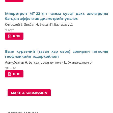
Микротрон МТ-22-ын гамма суваг дахь электроны
багцын эффектив диаметрийг үнэлэх
Отгоолой Б, Энхбат Н, Зузаан П, Баатархүү Д
93-97
PDF
Баян хүрээний (таван хар овоо) солирын тогооны
геофизикийн тодорхойлолт
Арвисбаатар Н, Батсүх Г, Баатарчулуун Ц, Жавзандулам Б
98-102
PDF
MAKE A SUBMISSION