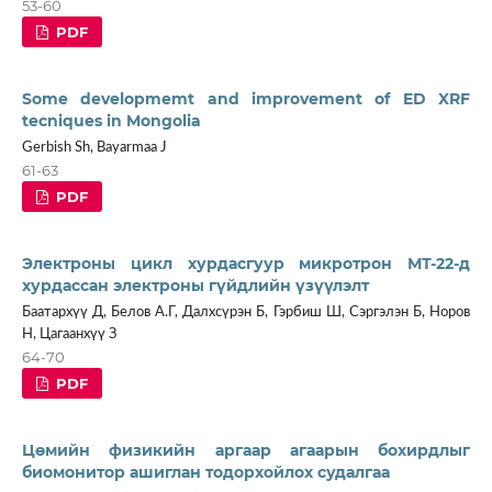
53-60
PDF
Some developmemt and improvement of ED XRF
tecniques in Mongolia
Gerbish Sh, Bayarmaa J
61-63
PDF
Электроны цикл хурдасгуур микротрон МТ-22-д
хурдассан электроны гүйдлийн үзүүлэлт
Баатархүү Д, Белов А.Г, Далхсүрэн Б, Гэрбиш Ш, Сэргэлэн Б, Норов
Н, Цагаанхүү З
64-70
PDF
Цөмийн физикийн аргаар агаарын бохирдлыг
биомонитор ашиглан тодорхойлох судалгаа