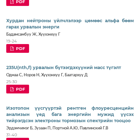
PDF
Хурдан нейтроны үйлчлэлээр цөмөөс альфа бөөм
гарах урвалын энерги
Бадамсамбуу Ж, Хүүхэнхүү Г
19-24
PDF
235U(nth,f) урвалын бүтээгдэхүүний масс түгэлт
Одмаа С, Норов Н, Хүүхэнхүү Г, Баатархүү Д
25-30
PDF
Изотопон үүсгүүртэй рентген флоуресценцийн
анализын үед бага энергийн мужид үүсэх
тийрэгдсэн электроны тормозын спектрийн тооцоо
Эрдэмчимэг Б, Зузаан П, Портной А.Ю, Павлинский Г.В
31-40