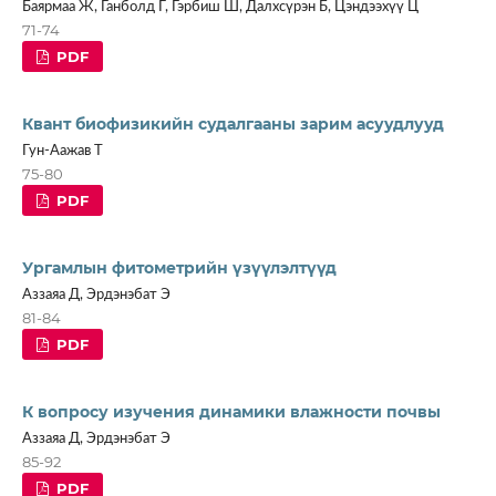
Баярмаа Ж, Ганболд Г, Гэрбиш Ш, Далхсүрэн Б, Цэндээхүү Ц
71-74
PDF
Квант биофизикийн судалгааны зарим асуудлууд
Гун-Аажав Т
75-80
PDF
Ургамлын фитометрийн үзүүлэлтүүд
Аззаяа Д, Эрдэнэбат Э
81-84
PDF
К вопросу изучения динамики влажности почвы
Аззаяа Д, Эрдэнэбат Э
85-92
PDF