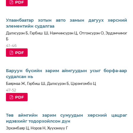
PDF
Улаанбаатар хотын авто замын дагуух хөрсний
элементийн судалгаа
Далхсүрэн Б, Гэрбиш Ш, Намчинсүрэн Ц, Отгонсүрэн О, Эрдэмчимэг
Б
41-46
PDF
Баруун бүсийн зарим аймгуудын усыг борфа-аар
судалсан нь
Баярмаа Ж, Гэрбиш Ш, Далхсүрэн Б, Цэрэнгомбо Ц
47-52
PDF
Төв аймгийн зарим сумуудын хөрсний цацраг
идэвхийг тодорхойлсон дүн
Эрхэмбаяр Ц, Норов Н, Хүүхэнхүү Г