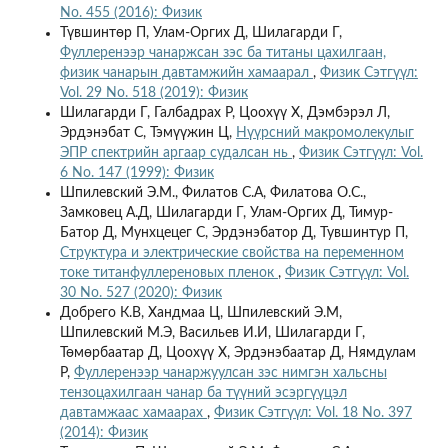
No. 455 (2016): Физик
Түвшинтөр П, Улам-Оргих Д, Шилагарди Г,
Фуллеренээр чанаржсан зэс ба титаны цахилгаан,
физик чанарын давтамжийн хамаарал
,
Физик Сэтгүүл:
Vol. 29 No. 518 (2019): Физик
Шилагарди Г, Галбадрах Р, Цоохүү Х, Дэмбэрэл Л,
Эрдэнэбат С, Тэмүүжин Ц,
Нүүрсний макромолекулыг
ЭПР спектрийн аргаар судалсан нь
,
Физик Сэтгүүл: Vol.
6 No. 147 (1999): Физик
Шпилевский Э.М., Филатов С.А, Филатова О.С.,
Замковец А.Д, Шилагарди Г, Улам-Оргих Д, Тимур-
Батор Д, Мунхцецег С, Эрдэнэбатор Д, Тувшинтур П,
Структура и электрические свойства на переменном
токе титанфуллереновых пленок
,
Физик Сэтгүүл: Vol.
30 No. 527 (2020): Физик
Добрего К.В, Хандмаа Ц, Шпилевский Э.М,
Шпилевский М.Э, Васильев И.И, Шилагарди Г,
Төмөрбаатар Д, Цоохүү Х, Эрдэнэбаатар Д, Нямдулам
Р,
Фуллеренээр чанаржуулсан зэс нимгэн хальсны
тензоцахилгаан чанар ба түүний эсэргүүцэл
давтамжаас хамаарах
,
Физик Сэтгүүл: Vol. 18 No. 397
(2014): Физик