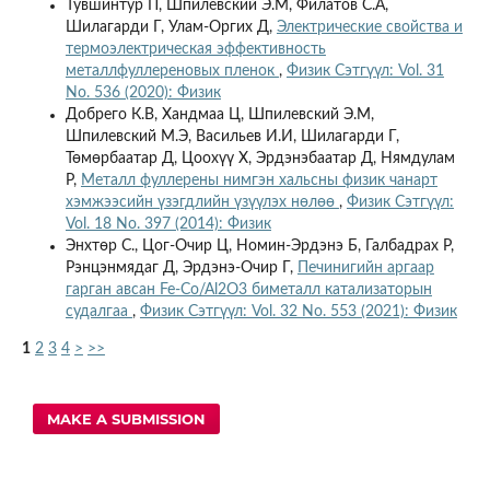
Тувшинтур П, Шпилевский Э.М, Филатов С.А,
Шилагарди Г, Улам-Оргих Д,
Электрические свойства и
термоэлектрическая эффективность
металлфуллереновых пленок
,
Физик Сэтгүүл: Vol. 31
No. 536 (2020): Физик
Добрего К.В, Хандмаа Ц, Шпилевский Э.М,
Шпилевский М.Э, Васильев И.И, Шилагарди Г,
Төмөрбаатар Д, Цоохүү Х, Эрдэнэбаатар Д, Нямдулам
Р,
Металл фуллерены нимгэн хальсны физик чанарт
хэмжээсийн үзэгдлийн үзүүлэх нөлөө
,
Физик Сэтгүүл:
Vol. 18 No. 397 (2014): Физик
Энхтөр С., Цог-Очир Ц, Номин-Эрдэнэ Б, Галбадрах Р,
Рэнцэнмядаг Д, Эрдэнэ-Очир Г,
Печинигийн аргаар
гарган авсан Fe-Co/Al2O3 биметалл катализаторын
судалгаа
,
Физик Сэтгүүл: Vol. 32 No. 553 (2021): Физик
1
2
3
4
>
>>
MAKE A SUBMISSION