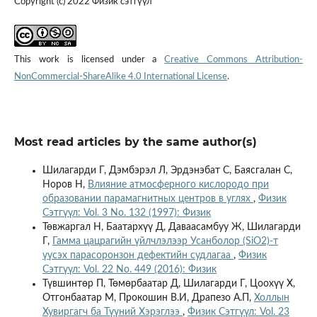
Copyright (c) 2022 Физик сэтгүүл
This work is licensed under a
Creative Commons Attribution-
NonCommercial-ShareAlike 4.0 International License
.
Most read articles by the same author(s)
Шилагарди Г, Дэмбэрэл Л, Эрдэнэбат С, Баясгалан С,
Норов Н,
Влияние атмосферного кислородо при
образовании парамагнитных центров в углях
,
Физик
Сэтгүүл: Vol. 3 No. 132 (1997): Физик
Төвжаргал Н, Баатархүү Д, Даваасамбуу Ж, Шилагарди
Г,
Гамма цацрагийн үйлчлэлээр Усанболор (SiO2)-т
үүсэх парасоронзон дефектийн судлагаа
,
Физик
Сэтгүүл: Vol. 22 No. 449 (2016): Физик
Түвшинтөр П, Төмөрбаатар Д, Шилагарди Г, Цоохүү Х,
Отгонбаатар М, Прокошин В.И, Драпезо А.П,
Холлын
Хувиргагч ба Түүний Хэрэглээ
,
Физик Сэтгүүл: Vol. 23