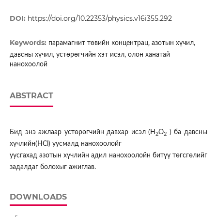
DOI:
https://doi.org/10.22353/physics.v16i355.292
Keywords:
парамагнит төвийн концентрац, азотын хүчил,
давсны хүчил, устөрөгчийн хэт исэл, олон ханатай
нанохоолой
ABSTRACT
Бид энэ ажлаар устөрөгчийн давхар исэл (H
O
) ба давсны
2
2
хүчлийн(HCl) уусмалд нанохоолойг
уусгахад азотын хүчлийн адил нанохоолойн битүү төгсгөлийг
задалдаг болохыг ажиглав.
DOWNLOADS