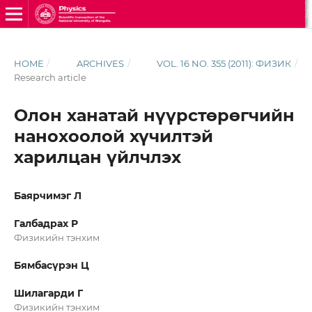
HOME
/
ARCHIVES
/
VOL. 16 NO. 355 (2011): ФИЗИК
/
Research article
Олон ханатай нүүрстөрөгчийн
нанохоолой хүчилтэй
харилцан үйлчлэх
Баярчимэг Л
Галбадрах Р
Физикийн тэнхим
Бямбасүрэн Ц
Шилагарди Г
Физикийн тэнхим