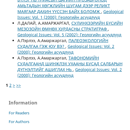
АМЬТАДЫН ХӨГЖЛИЙН ШУГАМ ДЭЭР РЕЛИКТ
МАЯГААР ДАХИН ҮҮССЭН БАЙХ БОЛОМЖ
,
Geological
Issues: Vol. 1 (2000): Геологийн асуудлууд
Л.ДАЛАЙ, А.АМАРЖАРГАЛ,
СУЛИНХЭЭРИЙН БҮСИЙН
МЕЗОЗОЙН ӨМНӨХ ХУРДАСНЫ СТРАТИГРАФ
,
Geological Issues: Vol. 5 (2002): Геологийн асуудлууд
А.Пэрлээ, А.Амаржаргал,
ПАЛЕОЭКОЛОГИЙН
СУДАЛГАА ГЭЖ ЮУ ВЭ?
,
Geological Issues: Vol. 2
(2000): Геологийн асуудлууд
А.Пэрлээ, А.Амаржаргал,
ТАФОНОМИЙН
СУДАЛГААНД ШИНЖЛЭХ УХААНЫ БУСАД САЛБАРЫН
ДҮГНЭЛТИЙГ АШИГЛАХ НЬ
,
Geological Issues: Vol. 2
(2000): Геологийн асуудлууд
1
2
>
>>
Information
For Readers
For Authors