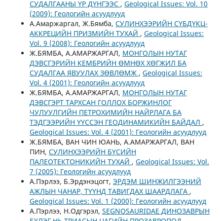
СУДАЛГААНЫ ҮР ДҮНГЭЭС
,
Geological Issues: Vol. 10
(2009): Геологийн асуудлууд
А.Амаржаргал, Ж.Бямба,
СУЛИНХЭЭРИЙН СҮБДҮКЦ-
АККРЕЦИЙН ПРИЗМИЙН ТУХАЙ
,
Geological Issues:
Vol. 9 (2008): Геологийн асуудлууд
Ж.БЯМБА, А.АМАРЖАРГАЛ,
МОНГОЛЫН НУТАГ
ДЭВСГЭРИЙН КЕМБРИЙН ӨМНӨХ ХӨГЖИЛ БА
СУДАЛГАА ЯВУУЛАХ ЗӨВЛӨМЖ
,
Geological Issues:
Vol. 4 (2001): Геологийн асуудлууд
Ж.БЯМБА, А.АМАРЖАРГАЛ,
МОНГОЛЫН НУТАГ
ДЭВСГЭРТ ТАРХСАН ГОЛЛОХ БОРЖИНЛОГ
ЧУЛУУЛГИЙН ПЕТРОХИМИЙН НАЙРЛАГА БА
ТЭДГЭЭРИЙН ҮҮССЭН ГЕОДИНАМИКИЙН БАЙДАЛ
,
Geological Issues: Vol. 4 (2001): Геологийн асуудлууд
Ж.БЯМБА, ВАН ЧИН ЮАНЬ, А.АМАРЖАРГАЛ, ВАН
ПИН,
СУЛИНХЭЭРИЙН БҮСИЙН
ПАЛЕОТЕКТОНИКИЙН ТУХАЙ
,
Geological Issues: Vol.
7 (2005): Геологийн асуудлууд
А.Пэрлээ, Б.Эрдэнэцогт,
ЭРДЭМ ШИНЖИЛГЭЭНИЙ
АЖЛЫН ЧАНАР, ТҮҮНД ТАВИГДАХ ШААРДЛАГА
,
Geological Issues: Vol. 1 (2000): Геологийн асуудлууд
А.Пэрлээ, Н.Одгэрэл,
SEGNOSAURIDAE ДИНОЗАВРЫН
БҮЛЭГ НЬ ТРИАСЫН ЦАГИЙН ПРОЗАВРОПОД