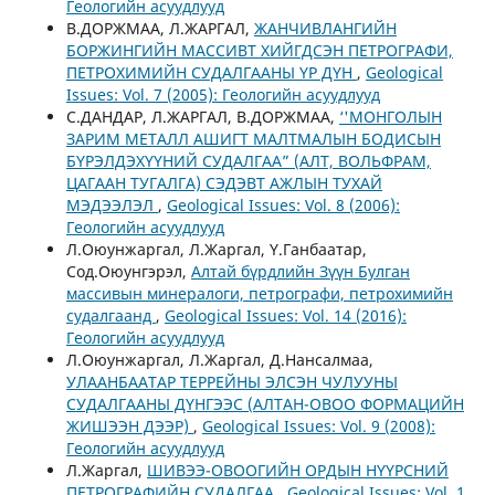
Геологийн асуудлууд
В.ДОРЖМАА, Л.ЖАРГАЛ,
ЖАНЧИВЛАНГИЙН
БОРЖИНГИЙН МАССИВТ ХИЙГДСЭН ПЕТРОГРАФИ,
ПЕТРОХИМИЙН СУДАЛГААНЫ ҮР ДҮН
,
Geological
Issues: Vol. 7 (2005): Геологийн асуудлууд
С.ДАНДАР, Л.ЖАРГАЛ, В.ДОРЖМАА,
‘'МОНГОЛЫН
ЗАРИМ МЕТАЛЛ АШИГТ МАЛТМАЛЫН БОДИСЫН
БҮРЭЛДЭХҮҮНИЙ СУДАЛГАА” (АЛТ, ВОЛЬФРАМ,
ЦАГААН ТУГАЛГА) СЭДЭВТ АЖЛЫН ТУХАЙ
МЭДЭЭЛЭЛ
,
Geological Issues: Vol. 8 (2006):
Геологийн асуудлууд
Л.Оюунжаргал, Л.Жаргал, Ү.Ганбаатар,
Сод.Оюунгэрэл,
Алтай бүрдлийн Зүүн Булган
массивын минералоги, петрографи, петрохимийн
судалгаанд
,
Geological Issues: Vol. 14 (2016):
Геологийн асуудлууд
Л.Оюунжаргал, Л.Жаргал, Д.Нансалмаа,
УЛААНБААТАР ТЕРРЕЙНЫ ЭЛСЭН ЧУЛУУНЫ
СУДАЛГААНЫ ДҮНГЭЭС (АЛТАН-ОВОО ФОРМАЦИЙН
ЖИШЭЭН ДЭЭР)
,
Geological Issues: Vol. 9 (2008):
Геологийн асуудлууд
Л.Жаргал,
ШИВЭЭ-ОВООГИЙН ОРДЫН НҮҮРСНИЙ
ПЕТРОГРАФИЙН СУДАЛГАА
,
Geological Issues: Vol. 1