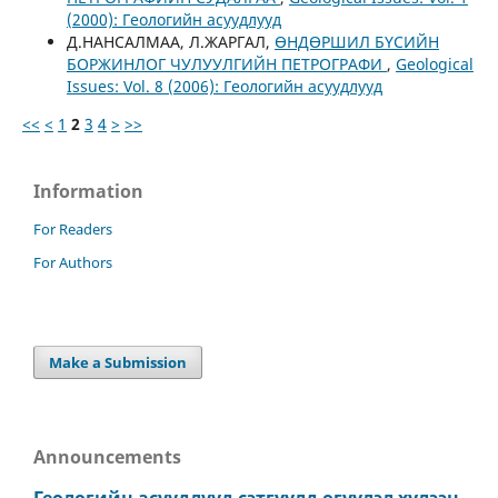
(2000): Геологийн асуудлууд
Д.НАНСАЛМАА, Л.ЖАРГАЛ,
ӨНДӨРШИЛ БҮСИЙН
БОРЖИНЛОГ ЧУЛУУЛГИЙН ПЕТРОГРАФИ
,
Geological
Issues: Vol. 8 (2006): Геологийн асуудлууд
<<
<
1
2
3
4
>
>>
Information
For Readers
For Authors
Make a Submission
Announcements
Геологийн асуудлууд сэтгүүлд өгүүлэл хүлээн