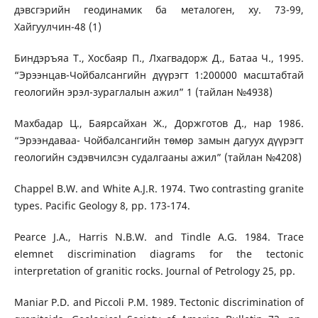
дэвсгэрийн геодинамик ба металоген, ху. 73-99,
Хайгуулчин-48 (1)
Биндэръяа Т., Хосбаяр П., Лхагвадорж Д., Батаа Ч., 1995.
“Эрээнцав-Чойбалсангийн дүүрэгт 1:200000 масштабтай
геологийн эрэл-зураглалын ажил” 1 (тайлан №4938)
Махбадар Ц., Баярсайхан Ж., Доржготов Д., нар 1986.
“Эрээндаваа- Чойбалсангийн төмөр замын дагуух дүүрэгт
геологийн сэдэвчилсэн судалгааны ажил” (тайлан №4208)
Chappel B.W. and White A.J.R. 1974. Two contrasting granite
types. Pacific Geology 8, pp. 173-174.
Pearce J.A., Harris N.B.W. and Tindle A.G. 1984. Trace
elemnet discrimination diagrams for the tectonic
interpretation of granitic rocks. Journal of Petrology 25, pp.
Maniar P.D. and Piccoli P.M. 1989. Tectonic discrimination of