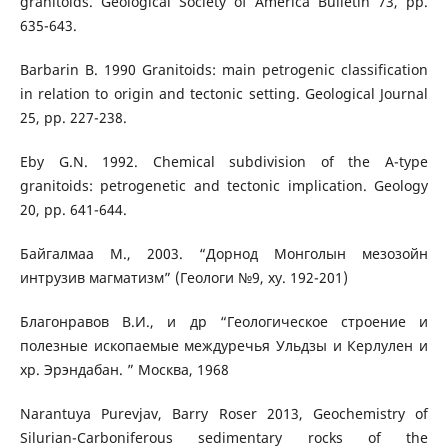
granitoids. Geological Society of America Bulletin 73, pp.
635-643.
Barbarin B. 1990 Granitoids: main petrogenic classification
in relation to origin and tectonic setting. Geological Journal
25, pp. 227-238.
Eby G.N. 1992. Chemical subdivision of the A-type
granitoids: petrogenetic and tectonic implication. Geology
20, pp. 641-644.
Байгалмаа М., 2003. “Дорнод Монголын мезозойн
интрузив магматизм” (Геологи №9, ху. 192-201)
Благонравов В.И., и др “Геологическое строение и
полезные ископаемые междуречья Ульдзы и Керлулен и
хр. Эрэндабан. ” Москва, 1968
Narantuya Purevjav, Barry Roser 2013, Geochemistry of
Silurian-Carboniferous sedimentary rocks of the