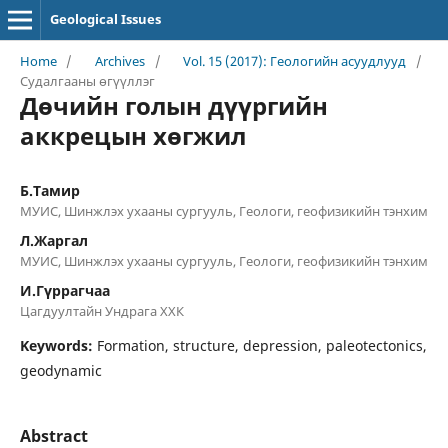
Geological Issues
Home
/
Archives
/
Vol. 15 (2017): Геологийн асуудлууд
/
Судалгааны өгүүллэг
Дөчийн голын дүүргийн
аккрецын хөгжил
Б.Тамир
МУИС, Шинжлэх ухааны сургууль, Геологи, геофизикийн тэнхим
Л.Жаргал
МУИС, Шинжлэх ухааны сургууль, Геологи, геофизикийн тэнхим
И.Гүррагчаа
Цагдуултайн Ундрага ХХК
Keywords:
Formation, structure, depression, paleotectonics,
geodynamic
Abstract