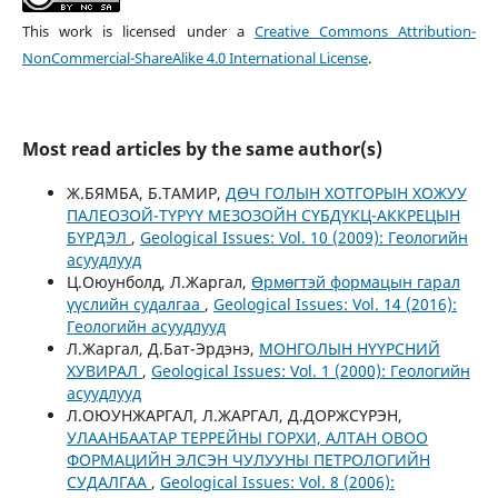
This work is licensed under a
Creative Commons Attribution-
NonCommercial-ShareAlike 4.0 International License
.
Most read articles by the same author(s)
Ж.БЯМБА, Б.ТАМИР,
ДӨЧ ГОЛЫН ХОТГОРЫН ХОЖУУ
ПАЛЕОЗОЙ-ТҮРҮҮ МЕЗОЗОЙН СҮБДҮКЦ-АККРЕЦЫН
БҮРДЭЛ
,
Geological Issues: Vol. 10 (2009): Геологийн
асуудлууд
Ц.Оюунболд, Л.Жаргал,
Өрмөгтэй формацын гарал
үүслийн судалгаа
,
Geological Issues: Vol. 14 (2016):
Геологийн асуудлууд
Л.Жаргал, Д.Бат-Эрдэнэ,
МОНГОЛЫН НҮҮРСНИЙ
ХУВИРАЛ
,
Geological Issues: Vol. 1 (2000): Геологийн
асуудлууд
Л.ОЮУНЖАРГАЛ, Л.ЖАРГАЛ, Д.ДОРЖСҮРЭН,
УЛААНБААТАР ТЕРРЕЙНЫ ГОРХИ, АЛТАН ОВОО
ФОРМАЦИЙН ЭЛСЭН ЧУЛУУНЫ ПЕТРОЛОГИЙН
СУДАЛГАА
,
Geological Issues: Vol. 8 (2006):