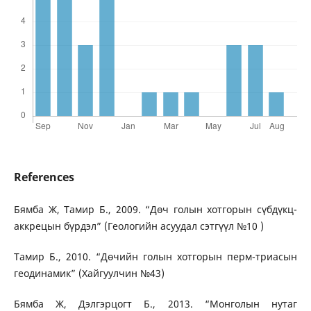
References
Бямба Ж, Тамир Б., 2009. “Дөч голын хотгорын сүбдүкц-
аккрецын бүрдэл” (Геологийн асуудал сэтгүүл №10 )
Тамир Б., 2010. “Дөчийн голын хотгорын перм-триасын
геодинамик” (Хайгуулчин №43)
Бямба Ж, Дэлгэрцогт Б., 2013. “Монголын нутаг