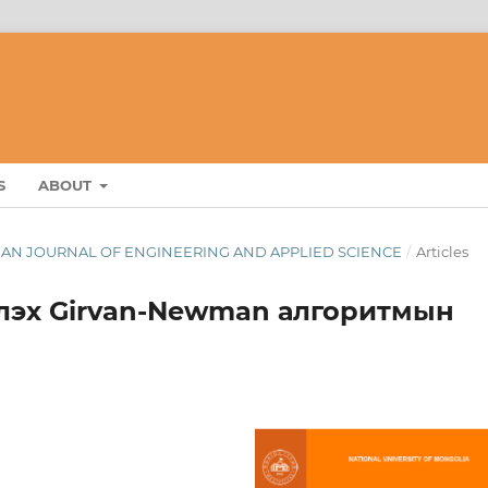
S
ABOUT
GOLIAN JOURNAL OF ENGINEERING AND APPLIED SCIENCE
/
Articles
үлэх Girvan-Newman алгоритмын