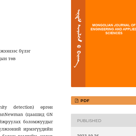
лжээнээс бүлэг
дын төв
PDF
ity detection) өргөн
irvanNewman (цаашид GN
PUBLISHED
айжруулах боломжуудыг
сүлжээний ирмэгүүдийн
2023-10-26