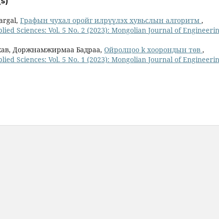
s)
jargal,
Графын чухал оройг илрүүлэх хувьслын алгоритм
,
ied Sciences: Vol. 5 No. 2 (2023): Mongolian Journal of Engineeri
божав, Доржнамжирмаа Бадраа,
Ойролцоо k хоорондын төв
,
ied Sciences: Vol. 5 No. 1 (2023): Mongolian Journal of Engineeri