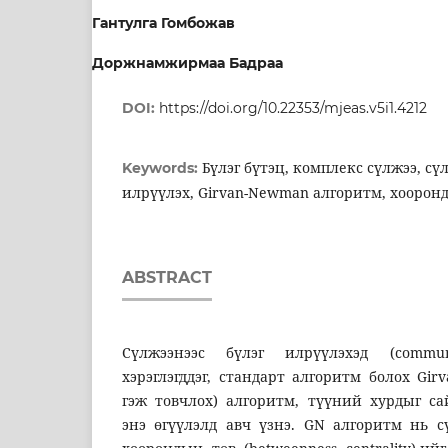
Гантулга Гомбожав
Доржнамжирмаа Бадраа
DOI:
https://doi.org/10.22353/mjeas.v5i1.4212
Бүлэг бүтэц, комплекс сүлжээ, сү
Keywords:
илрүүлэх, Girvan-Newman алгоритм, хоорон
ABSTRACT
Сүлжээнээс бүлэг илрүүлэхэд (commun
хэрэглэгддэг, стандарт алгоритм болох G
гэж товчлох) алгоритм, түүний хурдыг с
энэ өгүүлэлд авч үзнэ. GN алгоритм нь 