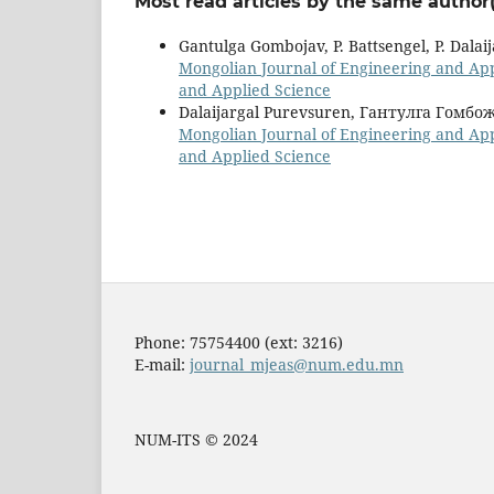
Most read articles by the same author(
Gantulga Gombojav, P. Battsengel, P. Dalai
Mongolian Journal of Engineering and Appl
and Applied Science
Dalaijargal Purevsuren, Гантулга Гом
Mongolian Journal of Engineering and Appl
and Applied Science
Phone: 75754400 (ext: 3216)
E-mail:
journal_mjeas@num.edu.mn
NUM-ITS © 2024