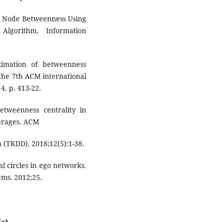
y Node Betweenness Using
lgorithm. Information
imation of betweenness
 the 7th ACM international
. p. 413-22.
tweenness centrality in
erages. ACM
(TKDD). 2018;12(5):1-38.
al circles in ego networks.
ems. 2012;25.