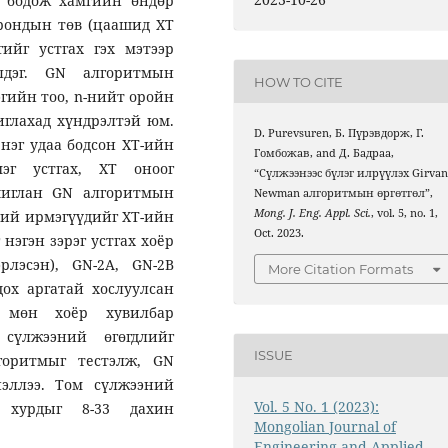
йг бодож хамгийн өндөр
орондын төв (цаашид ХТ
ийг устгах гэх мэтээр
үлдэг. GN алгоритмын
HOW TO CITE
эгийн тоо, n-нийт оройн
иглахад хүндрэлтэй юм.
D. Purevsuren, Б. Пүрэвдорж, Г.
нэг удаа бодсон ХТ-ийн
Гомбожав, and Д. Бадраа,
эг устгах, ХТ оноог
“Сүлжээнээс бүлэг илрүүлэх Girvan
ашиглан GN алгоритмын
Newman алгоритмын өргөтгөл”,
Mong. J. Eng. Appl. Sci.
, vol. 5, no. 1,
ний ирмэгүүдийг ХТ-ийн
Oct. 2023.
нэгэн зэрэг устгах хоёр
лэсэн), GN-2A, GN-2B
More Citation Formats
ох аргатай хослуулсан
) мөн хоёр хувилбар
 сүлжээний өгөгдлийг
ISSUE
горитмыг тестэлж, GN
нэллээ. Том сүлжээний
Vol. 5 No. 1 (2023):
 хурдыг 8-33 дахин
Mongolian Journal of
Engineering and Applied