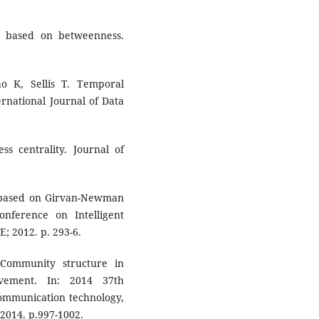
y based on betweenness.
ao K, Sellis T. Temporal
rnational Journal of Data
s centrality. Journal of
 based on Girvan-Newman
onference on Intelligent
; 2012. p. 293-6.
 Community structure in
vement. In: 2014 37th
communication technology,
 2014. p.997-1002.