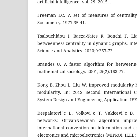
artificial intelligence. vol. 29; 2015. .
Freeman LC. A set of measures of centralit
Sociometry. 1977:35-41.
Tsalouchidou I, Baeza-Yates R, Bonchi F, Li
betweenness centrality in dynamic graphs. Inte
Science and Analytics. 2020;9:257-72.
Brandes U. A faster algorithm for betweennes
mathematical sociology. 2001;25(2):163-77.
Kong B, Zhou L, Liu W. Improved modularity
modularity. In: 2012 Second International C
System Design and Engineering Application. IEEE
Despalatovi´c L, Vojkovi´c T, Vukicevi´c D.
networks: GirvanNewman algorithm impro
international convention on information and 
electronics and microelectronics (MIPRO). IEEE;