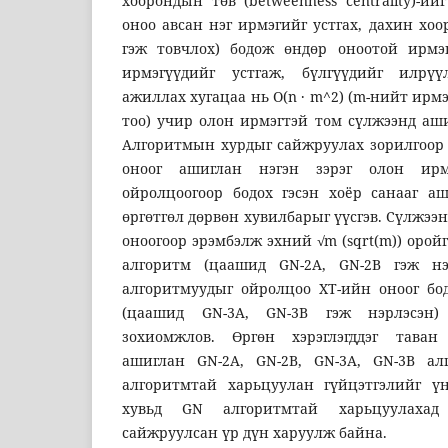
хоорондын төв (betweenness centrality)-и
оноо авсан нэг ирмэгийг устгах, дахин хо
гэж товчлох) бодож өндөр оноотой ирмэг
ирмэгүүдийг устгаж, бүлгүүдийг илрү
ажиллах хугацаа нь O(n · m^2) (m-нийт ирм
тоо) учир олон ирмэгтэй том сүлжээнд аш
Алгоритмын хурдыг сайжруулах зорилгоор 
оноог ашиглан нэгэн зэрэг олон ирм
ойролцоогоор бодох гэсэн хоёр санааг 
өргөтгөл дөрвөн хувилбарыг үүсгэв. Сүлжээ
оноогоор эрэмбэлж эхний √m (sqrt(m)) оройг 
алгоритм (цаашид GN-2A, GN-2B гэж нэр
алгоритмуудыг ойролцоо ХТ-ийн оноог бод
(цаашид GN-3A, GN-3B гэж нэрлэсэн
зохиомжлов. Өргөн хэрэглэгддэг таван
ашиглан GN-2A, GN-2B, GN-3A, GN-3B ал
алгоритмтай харьцуулан гүйцэтгэлийг ү
хувьд GN алгоритмтай харьцуулахад
сайжруулсан үр дүн харуулж байна.