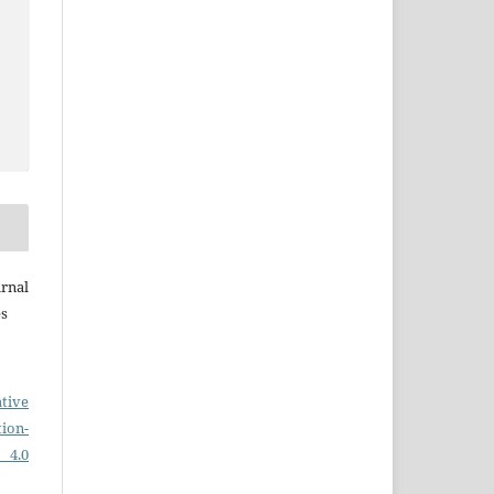
rnal
es
tive
on-
 4.0