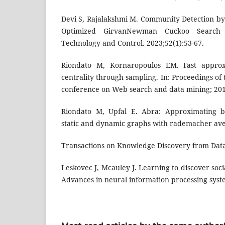
Devi S, Rajalakshmi M. Community Detection b
Optimized GirvanNewman Cuckoo Search A
Technology and Control. 2023;52(1):53-67.
Riondato M, Kornaropoulos EM. Fast approx
centrality through sampling. In: Proceedings of
conference on Web search and data mining; 2014
Riondato M, Upfal E. Abra: Approximating be
static and dynamic graphs with rademacher av
Transactions on Knowledge Discovery from Data 
Leskovec J, Mcauley J. Learning to discover soci
Advances in neural information processing syst