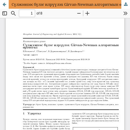
Сүлжээнээс бүлэг илрүүлэх Girvan-Newman алгоритмын өргөтгөл