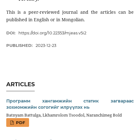
This is a peer-reviewed journal and the articles can be
published in English or in Mongolian.
DOI:
https://doi.org/10.22353/mjeas.v5i2
PUBLISHED:
2023-12-23
ARTICLES
Программ хангамжийн статик загвараас
зохиомжийн согогийг илрүүлэх нь
Batnyam Battulga, Lkhamrolom Tsoodol, Naranchimeg Bold
PDF