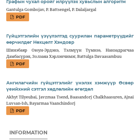
Графын чухал оройг илрүүлэх хувьслын алгоритм
Gantulga Gombojav, P. Battsengel, P. Dalaijargal
PDF
Гүйцэтгэлийн үзүүлэлтэд суурилан параметрүүдийг
өөрчилдөг Нөхцөлт Хэндовр
Шинэбаяр Оюун-Эрдэнэ, Тэлмүүн Түмнээ, Нанзадрагчаа
Дамбасүрэн, Золзаяа Хэрлэнчимэг, Battulga Davaasambuu
PDF
Ангилагчийн гүйцэтгэлийг үнэлэх хэмжүүр Өсвөр
үеийхний сэтгэл хөдлөлийн өгөгдөл
Akhyt Tilyeubai, Javzmaa Tsend, Baasandorj Chalkhaasuren, Ajnai
Luvsan-Ish, Bayarmaa Vaanchindorj
PDF
INFORMATION