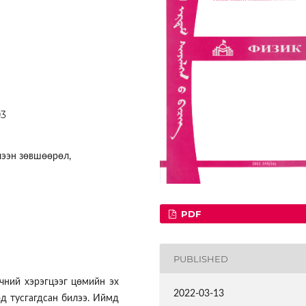
03
лээн зөвшөөрөл,
PDF
PUBLISHED
чний хэрэгцээг цөмийн эх
2022-03-13
од тусгагдсан билээ. Иймд