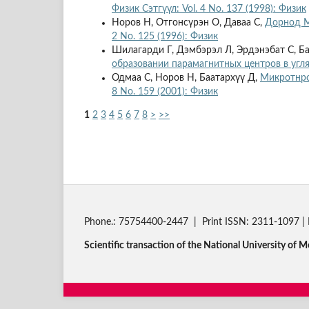
Физик Сэтгүүл: Vol. 4 No. 137 (1998): Физик
Норов Н, Отгонсүрэн О, Даваа С,
Дорнод М
2 No. 125 (1996): Физик
Шилагарди Г, Дэмбэрэл Л, Эрдэнэбат С, Ба
образовании парамагнитных центров в угл
Одмаа С, Норов Н, Баатархүү Д,
Микротнро
8 No. 159 (2001): Физик
1
2
3
4
5
6
7
8
>
>>
Phone.: 75754400-2447 | Print ISSN: 2311-1097 | 
Scientific transaction of the National University of M