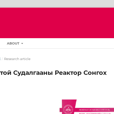
ABOUT
К
/
Research article
той Судалгааны Реактор Сонгох