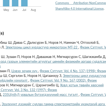
Commons Attribution-NonCommerc
ShareAlike 4.0 International License
.
s)
эрбиш Ш, Даваа С, Далхсүрэн Б, Норов Н, Намнан Ч, Отгоолой Б,
н Л,
Электроны цикл хурдасгуур микротрон МТ-22
,
Физик Сэтгүүл: V
ш Ш, Зузаан П, Норов Н, Даваажав Н, Мягмарсүрэн С, Шагжжамба Д,
орд газрын элементийн агуулгыг цөмийн физикийн аргаар судалсан
к
заан П,
Цэвэр эрчим хүч
,
Физик Сэтгүүл: Vol. 4 No. 137 (1998): Физи
иш Ш, Сэргэлэн Б, Норов Н, Цагаанхүү З,
Электроны цикл хурдасгуу
гүйдлийн үзүүлэлт
,
Физик Сэтгүүл: Vol. 9 No. 167 (2002): Физик
ров Н, Мягмарсүрэн С, Цэрэнгомбо Ц,
Ховд хотын төвийн хөрсний
Сэтгүүл: Vol. 3 No. 132 (1997): Физик
Д,
235U(nth,f) урвалын бүтээгдэхүүний масс түгэлт
,
Физик Сэтгүүл: V
Г,
Эзэлхүүнт дээжийг судлах гамма-спектрометрийн үнэмлэхүй арга