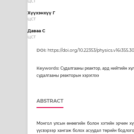
ЦСТ
Хүүхэнхүү Г
ЦСТ
Даваа С
ЦСТ
DOI:
https://doi.org/10.22353/physics.v16i355.3
Keywords:
Судалгааны реактор, ард нийтийн хү
судалгааны реакторын хэрэглээ
ABSTRACT
Монгол улсын өнөөгийн болон хэтийн эрчим хү
үүсвэрээр хангаж болох асуудал төрийн бодлог