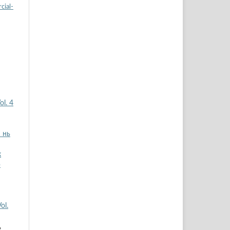
ial-
ol. 4
 нь
к
р
ol.
,