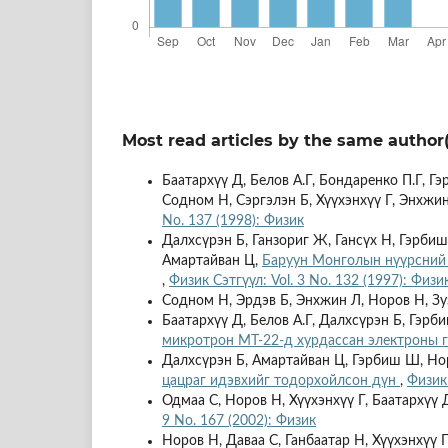
Most read articles by the same author(
Баатархүү Д, Белов А.Г, Бондаренко П.Г, Г
Содном Н, Сэргэлэн Б, Хүүхэнхүү Г, Энхжи
No. 137 (1998): Физик
Далхсүрэн Б, Ганзориг Ж, Гансүх Н, Гэрби
Амартайван Ц,
Баруун Монголын нүүрсний 
,
Физик Сэтгүүл: Vol. 3 No. 132 (1997): Физи
Содном Н, Эрдэв Б, Энхжин Л, Норов Н, Зу
Баатархүү Д, Белов А.Г, Далхсүрэн Б, Гэрб
микротрон МТ-22-д хурдассан электроны 
Далхсүрэн Б, Амартайван Ц, Гэрбиш Ш, Но
цацраг идэвхийг тодорхойлсон дүн
,
Физик 
Одмаа С, Норов Н, Хүүхэнхүү Г, Баатархүү 
9 No. 167 (2002): Физик
Норов Н, Даваа С, Ганбаатар Н, Хүүхэнхүү 