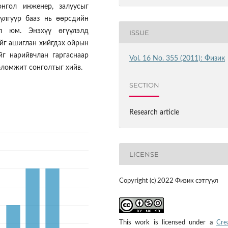
нгол инженер, залуусыг
улгуур бааз нь өөрсдийн
ал юм. Энэхүү өгүүлэлд
ISSUE
ийг ашиглан хийгдэх ойрын
г нарийвчлан гаргаснаар
Vol. 16 No. 355 (2011): Физик
ломжит сонголтыг хийв.
SECTION
Research article
LICENSE
Copyright (c) 2022 Физик сэтгүүл
This work is licensed under a
Cre