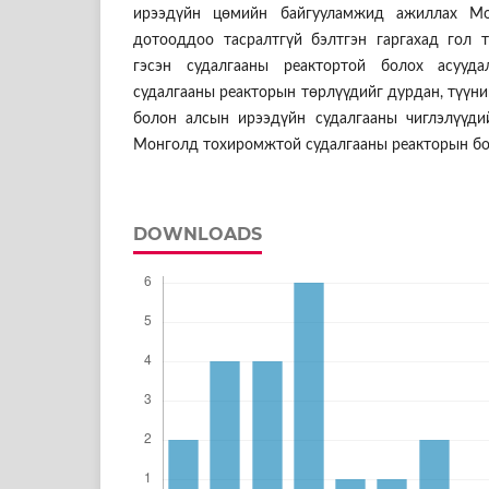
ирээдүйн цөмийн байгууламжид ажиллах Мо
дотооддоо тасралтгүй бэлтгэн гаргахад гол т
гэсэн судалгааны реактортой болох асууд
судалгааны реакторын төрлүүдийг дурдан, түүн
болон алсын ирээдүйн судалгааны чиглэлүүдий
Монголд тохиромжтой судалгааны реакторын бо
DOWNLOADS