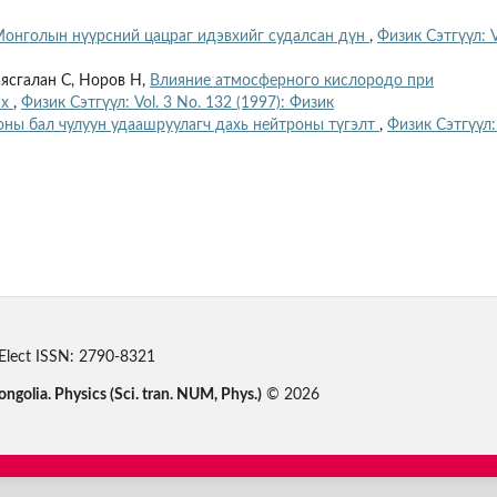
онголын нүүрсний цацраг идэвхийг судалсан дүн
,
Физик Сэтгүүл: V
ясгалан С, Норов Н,
Влияние атмосферного кислородо при
ях
,
Физик Сэтгүүл: Vol. 3 No. 132 (1997): Физик
ны бал чулуун удаашруулагч дахь нейтроны түгэлт
,
Физик Сэтгүүл: 
Elect ISSN: 2790-8321
ongolia. Physics (Sci. tran. NUM, Phys.)
© 2026